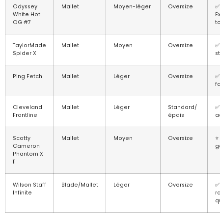
Odyssey
Mallet
Moyen-léger
Oversize
✅
White Hot
E
OG #7
t
TaylorMade
Mallet
Moyen
Oversize
✅
Spider X
s
Ping Fetch
Mallet
Léger
Oversize
✅
f
Cleveland
Mallet
Léger
Standard/
✅
Frontline
épais
a
Scotty
Mallet
Moyen
Oversize
⭐
Cameron
g
Phantom X
11
Wilson Staff
Blade/Mallet
Léger
Oversize
✅
Infinite
r
q