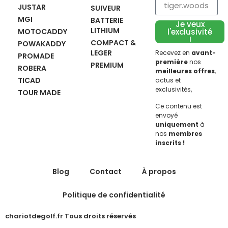
JUSTAR
SUIVEUR
MGI
BATTERIE
Je veux
LITHIUM
MOTOCADDY
l'exclusivité
!
COMPACT &
POWAKADDY
LEGER
Recevez en
avant-
PROMADE
première
nos
PREMIUM
ROBERA
meilleures offres
,
TICAD
actus et
exclusivités,
TOUR MADE
Ce contenu est
envoyé
uniquement
à
nos
membres
inscrits !
Blog
Contact
À propos
Politique de confidentialité
chariotdegolf.fr Tous droits réservés