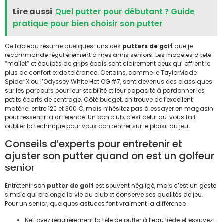
Lire aussi
Quel putter pour débutant ? Guide
pratique pour bien choisir son putter
Ce tableau résume quelques-uns des
putters de golf
que je
recommande régulièrement à mes amis seniors. Les modèles à tête
“mallet” et équipés de grips épais sont clairement ceux qui offrent le
plus de confort et de tolérance. Certains, comme le TaylorMade
Spider X ou l’Odyssey White Hot OG #7, sont devenus des classiques
sur les parcours pour leur stabilité et leur capacité à pardonner les
petits écarts de centrage. Côté budget, on trouve de l’excellent
matériel entre 120 et 300 €, mais n’hésitez pas à essayer en magasin
pour ressentir la différence. Un bon club, c’est celui qui vous fait
oublier la technique pour vous concentrer sur le plaisir du jeu.
Conseils d’experts pour entretenir et
ajuster son putter quand on est un golfeur
senior
Entretenir son
putter de golf
est souvent négligé, mais c’est un geste
simple qui prolonge la vie du club et conserve ses qualités de jeu.
Pour un senior, quelques astuces font vraiment la différence :
Nettoyez régulièrement la tête de putter à l’eau tiède et essuyez-