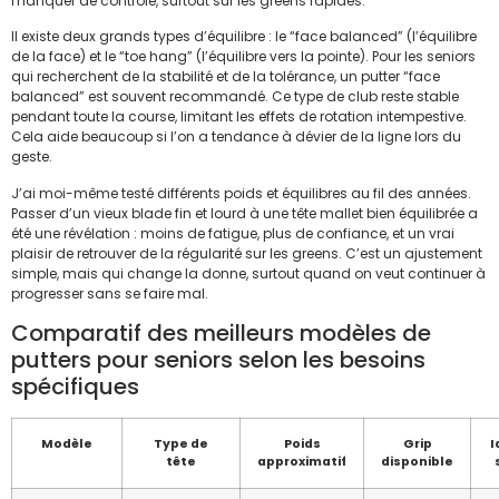
manquer de contrôle, surtout sur les greens rapides.
Il existe deux grands types d’équilibre : le “face balanced” (l’équilibre
de la face) et le “toe hang” (l’équilibre vers la pointe). Pour les seniors
qui recherchent de la stabilité et de la tolérance, un putter “face
balanced” est souvent recommandé. Ce type de club reste stable
pendant toute la course, limitant les effets de rotation intempestive.
Cela aide beaucoup si l’on a tendance à dévier de la ligne lors du
geste.
J’ai moi-même testé différents poids et équilibres au fil des années.
Passer d’un vieux blade fin et lourd à une tête mallet bien équilibrée a
été une révélation : moins de fatigue, plus de confiance, et un vrai
plaisir de retrouver de la régularité sur les greens. C’est un ajustement
simple, mais qui change la donne, surtout quand on veut continuer à
progresser sans se faire mal.
Comparatif des meilleurs modèles de
putters pour seniors selon les besoins
spécifiques
Modèle
Type de
Poids
Grip
I
tête
approximatif
disponible