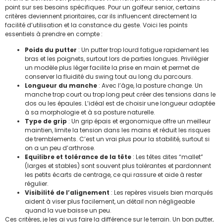
point sur ses besoins spécifiques. Pour un golfeur senior, certains
critères deviennent prioritaires, car ils influencent directement la
facilité d’utilisation et la constance du geste. Voici les points
essentiels à prendre en compte :
Poids du putter
: Un putter trop lourd fatigue rapidement les
bras et les poignets, surtout lors de parties longues. Privilégier
un modèle plus léger facilite la prise en main et permet de
conserver la fluidité du swing tout au long du parcours.
Longueur du manche
: Avec l’âge, la posture change. Un
manche trop court ou trop long peut créer des tensions dans le
dos ou les épaules. L’idéal est de choisir une longueur adaptée
à sa morphologie et à sa posture naturelle.
Type de grip
: Un grip épais et ergonomique offre un meilleur
maintien, limite la tension dans les mains et réduit les risques
de tremblements. C’est un vrai plus pour la stabilité, surtout si
on a un peu d’arthrose.
Equilibre et tolérance de la tête
: Les têtes dites “mallet”
(larges et stables) sont souvent plus tolérantes et pardonnent
les petits écarts de centrage, ce qui rassure et aide à rester
régulier.
Visibilité de l’alignement
: Les repères visuels bien marqués
aident à viser plus facilement, un détail non négligeable
quand la vue baisse un peu.
Ces critères, je les ai vus faire la différence sur le terrain. Un bon putter,