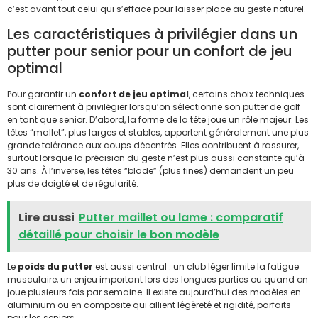
c’est avant tout celui qui s’efface pour laisser place au geste naturel.
Les caractéristiques à privilégier dans un
putter pour senior pour un confort de jeu
optimal
Pour garantir un
confort de jeu optimal
, certains choix techniques
sont clairement à privilégier lorsqu’on sélectionne son putter de golf
en tant que senior. D’abord, la forme de la tête joue un rôle majeur. Les
têtes “mallet”, plus larges et stables, apportent généralement une plus
grande tolérance aux coups décentrés. Elles contribuent à rassurer,
surtout lorsque la précision du geste n’est plus aussi constante qu’à
30 ans. À l’inverse, les têtes “blade” (plus fines) demandent un peu
plus de doigté et de régularité.
Lire aussi
Putter maillet ou lame : comparatif
détaillé pour choisir le bon modèle
Le
poids du putter
est aussi central : un club léger limite la fatigue
musculaire, un enjeu important lors des longues parties ou quand on
joue plusieurs fois par semaine. Il existe aujourd’hui des modèles en
aluminium ou en composite qui allient légèreté et rigidité, parfaits
pour les seniors.