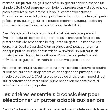
matériel. Un
putter de golf
adapté à un golfeur senior n’est pas un
simple détail, c’est carrément un levier de progression – et souvent, de
plaisir retrouvé sur les greens. On sous-estime trop souvent
l’importance de ce club, alors qu’il intervient sur chaque trou, et que la
précision au putting peut faire toute la différence, surtout lorsqu’on
commence à perdre un peu de force ou de stabilité.
Avec l’âge, la mobilité, la coordination et même la vue peuvent
évoluer. Résultat : le moindre inconfort ou le mauvais équilibre du
putter se fait vite sentir dans la régularité du geste. Un modèle trop
lourd, mal équilibré ou doté d’un grip inadapté peut transformer
chaque putt en source de frustration. À l’inverse, un
putter bien
choisi
permet de garder confiance, d’assurer un geste fluide et
d’éviter la fatigue, tout en maintenant un vrai plaisir de jeu.
Personnellement, j’ai vu de nombreux amis seniors retrouver le sourire
et baisser leur score, simplement en changeant de putter pour un
modèle plus adapté. C’est la preuve que ce choix a un impact direct
sur la performance, mais aussi sur la sensation de contrôle et la
satisfaction à chaque partie.
Les critères essentiels à considérer pour
sélectionner un putter adapté aux seniors
Avant d’acheter son putter, il faut vraiment prendre le temps de faire le