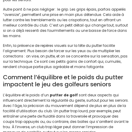
Autre point à ne pas négliger : le grip. Les grips épais, parfois appelés
“oversize”, permettent une prise en main plus détendue. Cela aide à
lutter contre les tremblements ou les crispations, tout en offrant un
meilleur contrôle du club. C’est un petit détail qui change tout, surtout
si on a déjà ressenti des fourmillements ou une baisse de force dans
les mains.
Enfin, la présence de repères visuels sur la tête du putter facilite
l’alignement. Plus besoin de forcer sur les yeux ou de multiplier les
corrections : on vise, on putte, et on se concentre sur la sensation, pas
sur la technique. Ce sont ces petits gains de confort qui, cumulés,
rendent chaque partie plus agréable et moins fatigante.
Comment l’équilibre et le poids du putter
impactent le jeu des golfeurs seniors
L’équilibre et le poids d’un
putter de golf
sont deux aspects qui
influencent directement la régularité du geste, surtout pour les seniors.
Avec l’âge, la précision du mouvement dépend de plus en plus de la
facilité d’utilisation du club. Un putter trop lourd, par exemple, peut
entraîner une perte de fluidité dans la traversée et provoquer des
coups trop appuyés ou, au contraire, des balles qui s’arrêtent avant le
trou. À l’inverse, un club trop léger peut donner l’impression de