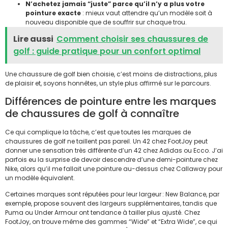
N’achetez jamais “juste” parce qu’il n’y a plus votre
pointure exacte
: mieux vaut attendre qu’un modèle soit à
nouveau disponible que de souffrir sur chaque trou.
Lire aussi
Comment choisir ses chaussures de
golf : guide pratique pour un confort optimal
Une chaussure de golf bien choisie, c’est moins de distractions, plus
de plaisir et, soyons honnêtes, un style plus affirmé sur le parcours.
Différences de pointure entre les marques
de chaussures de golf à connaître
Ce qui complique la tâche, c’est que toutes les marques de
chaussures de golf ne taillent pas pareil. Un 42 chez FootJoy peut
donner une sensation très différente d’un 42 chez Adidas ou Ecco. J’ai
parfois eu la surprise de devoir descendre d’une demi-pointure chez
Nike, alors qu’il me fallait une pointure au-dessus chez Callaway pour
un modèle équivalent.
Certaines marques sont réputées pour leur largeur : New Balance, par
exemple, propose souvent des largeurs supplémentaires, tandis que
Puma ou Under Armour ont tendance à tailler plus ajusté. Chez
FootJoy, on trouve même des gammes “Wide” et “Extra Wide”, ce qui