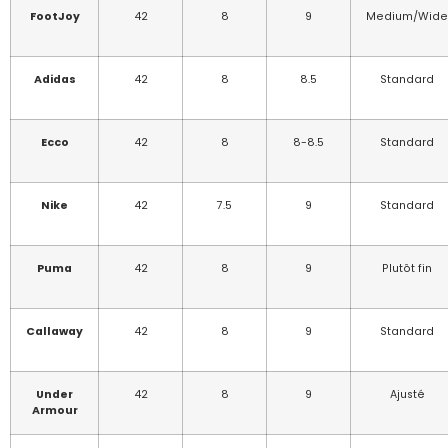
FootJoy
42
8
9
Medium/Wide
Adidas
42
8
8.5
Standard
Ecco
42
8
8-8.5
Standard
Nike
42
7.5
9
Standard
Puma
42
8
9
Plutôt fin
Callaway
42
8
9
Standard
Under
42
8
9
Ajusté
Armour