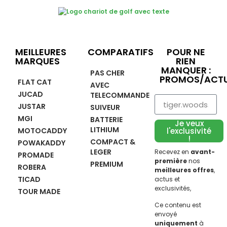
MEILLEURES
COMPARATIFS
POUR NE
MARQUES
RIEN
MANQUER :
PAS CHER
PROMOS/ACTU
FLAT CAT
AVEC
JUCAD
TELECOMMANDE
JUSTAR
SUIVEUR
MGI
BATTERIE
Je veux
LITHIUM
MOTOCADDY
l'exclusivité
!
COMPACT &
POWAKADDY
LEGER
Recevez en
avant-
PROMADE
première
nos
PREMIUM
ROBERA
meilleures offres
,
TICAD
actus et
exclusivités,
TOUR MADE
Ce contenu est
envoyé
uniquement
à