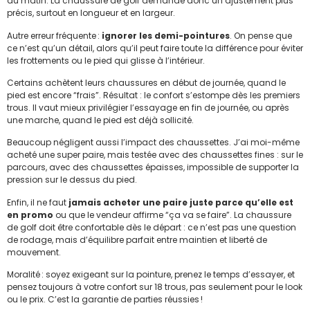
du matin. La chaussure de golf demande donc un ajustement plus
précis, surtout en longueur et en largeur.
Autre erreur fréquente :
ignorer les demi-pointures
. On pense que
ce n’est qu’un détail, alors qu’il peut faire toute la différence pour éviter
les frottements ou le pied qui glisse à l’intérieur.
Certains achètent leurs chaussures en début de journée, quand le
pied est encore “frais”. Résultat : le confort s’estompe dès les premiers
trous. Il vaut mieux privilégier l’essayage en fin de journée, ou après
une marche, quand le pied est déjà sollicité.
Beaucoup négligent aussi l’impact des chaussettes. J’ai moi-même
acheté une super paire, mais testée avec des chaussettes fines : sur le
parcours, avec des chaussettes épaisses, impossible de supporter la
pression sur le dessus du pied.
Enfin, il ne faut
jamais acheter une paire juste parce qu’elle est
en promo
ou que le vendeur affirme “ça va se faire”. La chaussure
de golf doit être confortable dès le départ : ce n’est pas une question
de rodage, mais d’équilibre parfait entre maintien et liberté de
mouvement.
Moralité : soyez exigeant sur la pointure, prenez le temps d’essayer, et
pensez toujours à votre confort sur 18 trous, pas seulement pour le look
ou le prix. C’est la garantie de parties réussies !