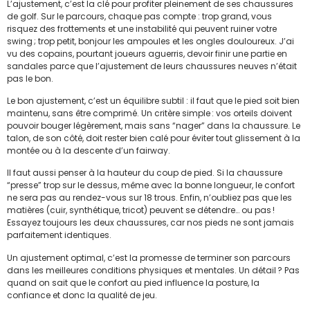
L’ajustement, c’est la clé pour profiter pleinement de ses chaussures
de golf. Sur le parcours, chaque pas compte : trop grand, vous
risquez des frottements et une instabilité qui peuvent ruiner votre
swing ; trop petit, bonjour les ampoules et les ongles douloureux. J’ai
vu des copains, pourtant joueurs aguerris, devoir finir une partie en
sandales parce que l’ajustement de leurs chaussures neuves n’était
pas le bon.
Le bon ajustement, c’est un équilibre subtil : il faut que le pied soit bien
maintenu, sans être comprimé. Un critère simple : vos orteils doivent
pouvoir bouger légèrement, mais sans “nager” dans la chaussure. Le
talon, de son côté, doit rester bien calé pour éviter tout glissement à la
montée ou à la descente d’un fairway.
Il faut aussi penser à la hauteur du coup de pied. Si la chaussure
“presse” trop sur le dessus, même avec la bonne longueur, le confort
ne sera pas au rendez-vous sur 18 trous. Enfin, n’oubliez pas que les
matières (cuir, synthétique, tricot) peuvent se détendre… ou pas !
Essayez toujours les deux chaussures, car nos pieds ne sont jamais
parfaitement identiques.
Un ajustement optimal, c’est la promesse de terminer son parcours
dans les meilleures conditions physiques et mentales. Un détail ? Pas
quand on sait que le confort au pied influence la posture, la
confiance et donc la qualité de jeu.