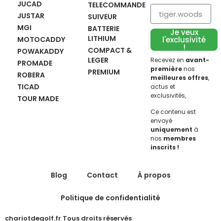
JUCAD
TELECOMMANDE
JUSTAR
SUIVEUR
MGI
BATTERIE
Je veux
LITHIUM
MOTOCADDY
l'exclusivité
!
COMPACT &
POWAKADDY
LEGER
Recevez en
avant-
PROMADE
première
nos
PREMIUM
ROBERA
meilleures offres
,
TICAD
actus et
exclusivités,
TOUR MADE
Ce contenu est
envoyé
uniquement
à
nos
membres
inscrits !
Blog
Contact
À propos
Politique de confidentialité
chariotdegolf.fr Tous droits réservés