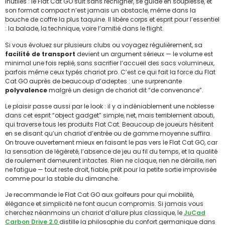
inutiles : le Flat Cat GO suit sans rechigner, se guide en souplesse, et
son format compact n’est jamais un obstacle, même dans la
bouche de coffre la plus taquine. Il libère corps et esprit pour l’essentiel
: la balade, la technique, voire l’amitié dans le flight.
Si vous évoluez sur plusieurs clubs ou voyagez régulièrement, sa
facilité de transport
devient un argument sérieux — le volume est
minimal une fois replié, sans sacrifier l’accueil des sacs volumineux,
parfois même ceux typés chariot pro. C’est ce qui fait la force du Flat
Cat GO auprès de beaucoup d’adeptes : une surprenante
polyvalence
malgré un design de chariot dit “de convenance”.
Le plaisir passe aussi par le look : il y a indéniablement une noblesse
dans cet esprit “object gadget” simple, net, mais terriblement abouti,
qui traverse tous les produits Flat Cat. Beaucoup de joueurs hésitent
en se disant qu’un chariot d’entrée ou de gamme moyenne suffira.
On trouve ouvertement mieux en faisant le pas vers le Flat Cat GO, car
la sensation de légèreté, l’absence de jeu au fil du temps, et la qualité
de roulement demeurent intactes. Rien ne claque, rien ne déraille, rien
ne fatigue — tout reste droit, fiable, prêt pour la petite sortie improvisée
comme pour la stable du dimanche.
Je recommande le Flat Cat GO aux golfeurs pour qui mobilité,
élégance et simplicité ne font aucun compromis. Si jamais vous
cherchez néanmoins un chariot d’allure plus classique, le
JuCad
Carbon Drive 2.0
distille la philosophie du confort germanique dans