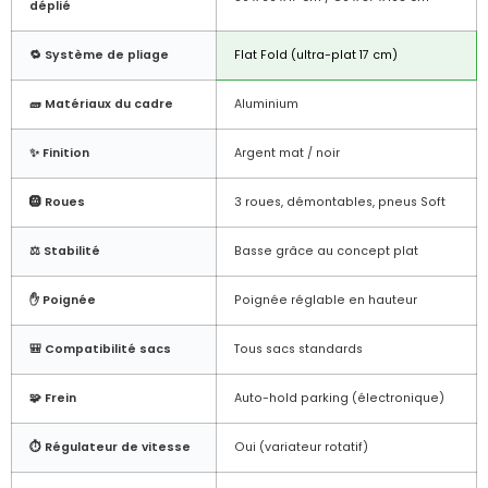
déplié
🔁 Système de pliage
Flat Fold (ultra-plat 17 cm)
🧱 Matériaux du cadre
Aluminium
✨ Finition
Argent mat / noir
🛞 Roues
3 roues, démontables, pneus Soft
⚖️ Stabilité
Basse grâce au concept plat
✋ Poignée
Poignée réglable en hauteur
🎒 Compatibilité sacs
Tous sacs standards
🧩 Frein
Auto-hold parking (électronique)
⏱️ Régulateur de vitesse
Oui (variateur rotatif)