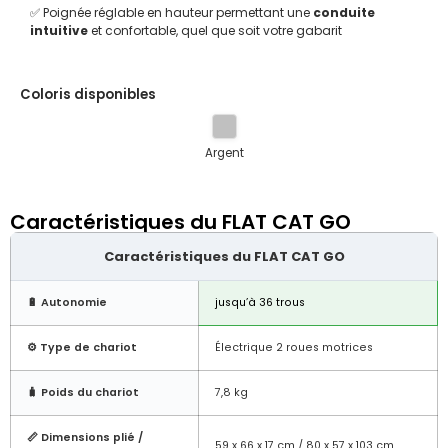
✅ Poignée réglable en hauteur permettant une
conduite
intuitive
et confortable, quel que soit votre gabarit
Coloris disponibles
Argent
Caractéristiques du FLAT CAT GO
Caractéristiques du FLAT CAT GO
🔋 Autonomie
jusqu’à 36 trous
⚙️ Type de chariot
Électrique 2 roues motrices
🧳 Poids du chariot
7,8 kg
📏 Dimensions plié /
59 x 66 x 17 cm / 80 x 57 x 103 cm