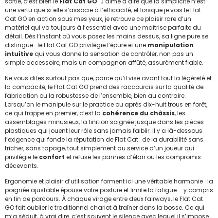
sortie, c’est bien le
Flat Cat GO
. J’aime à dire que la simplicité n’est
une vertu que si elle s’associe à l’efficacité, et lorsque je vois le Flat
Cat GO en action sous mes yeux, je retrouve ce plaisir rare d’un
matériel qui va toujours à l’essentiel avec une maîtrise parfaite du
détail. Dès l’instant où vous posez les mains dessus, sa ligne pure se
distingue : le Flat Cat GO privilégie l’épure et une
manipulation
intuitive
qui vous donne la sensation de contrôler, non pas un
simple accessoire, mais un compagnon affûté, assurément fiable.
Ne vous dites surtout pas que, parce qu’il vise avant tout la légèreté et
la compacité, le Flat Cat GO prend des raccourcis sur la qualité de
fabrication ou la robustesse de l’ensemble, bien au contraire.
Lorsqu’on le manipule sur le practice ou après dix-huit trous en forêt,
ce qui frappe en premier, c’est la
cohérence du châssis
, les
assemblages minusieux, la finition soignée jusque dans les pièces
plastiques qui jouent leur rôle sans jamais faiblir. Il y a là-dessous
l’exigence qui fonde la réputation de Flat Cat : de la durabilité sans
tricher, sans tapage, tout simplement au service d’un joueur qui
privilégie le
confort
et refuse les pannes d’élan ou les compromis
décevants.
Ergonomie et plaisir d’utilisation forment ici une véritable harmonie : la
poignée ajustable épouse votre posture et limite la fatigue – y compris
en fin de parcours. À chaque virage entre deux fairways, le Flat Cat
GO fait oublier le traditionnel chariot à traîner dans la bosse. Ce qui
m’a séduit, à vrai dire, c’est souvent le silence avec lequel il s’impose