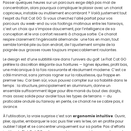
Passer quelques heures sur un parcours exige déjà pas mal de
concentration, alors pourquoi compliquer le plaisir avec un chariot
capricieux, instable ou inutilement encombrant ? Voilà justement tout
l’esprit du Flat Cat GO. Si vous cherchez l’allié parfait pour vos
parcours du week-end ou vos footings matinaux entre les fairways,
c’est un choix qui s’impose doucement, par l’intelligence de sa
conception et le vrai confort ressenti à chaque sortie. Ce chariot
respire clairement l’ingéniosité allemande : une fois en main, tout
semble tombé pile au bon endroit, de l’ajustement simple de la
poignée aux grosses roues toujours impeccablement roulantes.
Le design est d’une subtilité rare dans l’univers du golf. Le Flat Cat GO
préfère la discrétion élégante aux fioritures — lignes épurées, profil bas,
une mécanique à la fois rassurante et résolument moderne. C’est ce
côté minimal, sans jamais rogner sur la robustesse, qui frappe en
premier lieu. Car bien sûr, vous pouvez compter sur sa fiabilité dans le
temps : la structure, principalement en aluminium, donne un
ensemble suffisamment léger pour être manié du bout des doigts,
mais assez solide pour avaler tous les types de terrains — du
praticable ondulé au fairway en pente, ce chariot ne se cabre pas, il
avance.
À l’utilisation, la vraie surprise c’est son
ergonomie intuitive
. Ouvrir,
plier, ajuster, embarquer le sac puis filer vers le tee, on en profite pour
oublier l’objet et se concentrer uniquement sur sa partie. Pas d’efforts