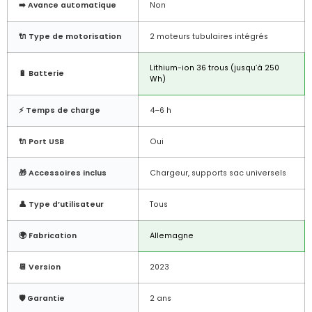
➡️ Avance automatique
Non
🔌 Type de motorisation
2 moteurs tubulaires intégrés
Lithium-ion 36 trous (jusqu’à 250
🔋 Batterie
Wh)
⚡ Temps de charge
4–6 h
🔌 Port USB
Oui
🎁 Accessoires inclus
Chargeur, supports sac universels
👤 Type d’utilisateur
Tous
🌍 Fabrication
Allemagne
📆 Version
2023
🛡️ Garantie
2 ans