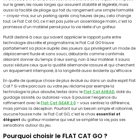
sur le green, les roues larges qui assurent stabilité et légèreté, mais
aussi la facilité de pliage qui fait du rangement une simple formalité
– croyez-moi, sur un parking après cinq heures de jeu, cela change
tout. Le Flat Cat GO, ce n’est pas juste un assemblage malin, c’est la
promesse d’un matériel pensé pour la vie réelle d’un golfeur.
Plutôt destiné à ceux qui savent apprécier le rapport juste entre
technologie discrète et pragmatisme, le Flat Cat GO trouve
parfaitement sa place auprès des joueurs qui privilégient un mode de
déplacement fluide et sans souci, débutants comme confirmés
désirant donner du temps à leur swing, non à leur matériel. Il saura
aussi séduire ceux que la qualité allemande rassure et qui cherchent
un équipement intemporel, à la longévité aussi évidente qu’efficace.
En quête de quelque chose de plus évolué ou dans un autre esprit Flat
Cat ? Si votre parcours ou votre jeu réclame par exemple la
technologie la plus aboutie, testez donc le
Flat Cat AHEAD
, doté du
guidage assisté, ou autorisez-vous à pousser l’exigence du
raffinement avec le
Flat Cat GEAR 2.0
– vous sentirez la différence,
mais jamais la déception. Pourtant sur un besoin simple et rationnel,
aucune fausse note : le Flat Cat GO, c’est le choix
essentiel et
élégant
du golfeur moderne qui veut se simplifier la vie, pas ses
sensations autour du jeu.
Pourquoi choisir le FLAT CAT GO ?