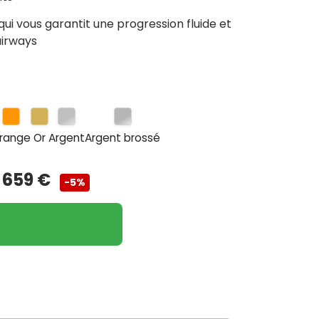
qui vous garantit une progression fluide et
airways
range
Or
Argent
Argent brossé
 659 €
-5%