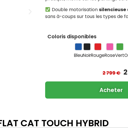
Double motorisation
silencieuse
sans à-coups sur tous les types de f
Coloris disponibles
Bleu
Noir
Rouge
Rose
Vert
O
2
2 799 €
Acheter
 FLAT CAT TOUCH HYBRID