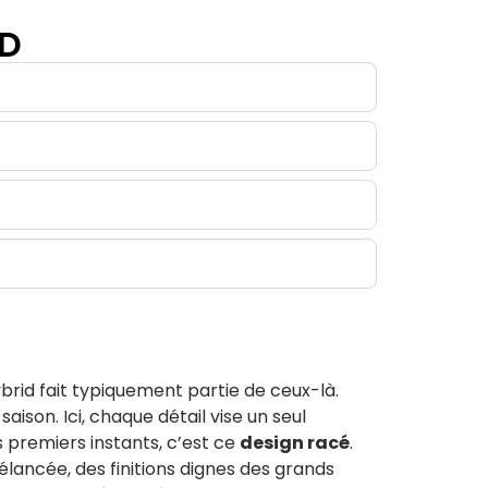
ID
ybrid fait typiquement partie de ceux-là.
aison. Ici, chaque détail vise un seul
es premiers instants, c’est ce
design racé
.
 élancée, des finitions dignes des grands