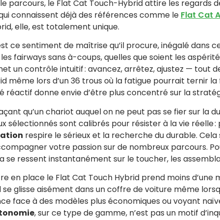
 parcours, le Flat Cat Touch-Hybrid attire les regards d
 qui connaissent déjà des références comme le
Flat Cat 
id, elle, est totalement unique.
est ce sentiment de maîtrise qu’il procure, inégalé dans 
us les fairways sans à-coups, quelles que soient les aspérit
un contrôle intuitif : avancez, arrêtez, ajustez — tout dev
d même lors d’un 36 trous où la fatigue pourrait ternir la
 réactif donne envie d’être plus concentré sur la stratégie
gaçant qu’un chariot auquel on ne peut pas se fier sur la du
x sélectionnés sont calibrés pour résister à la vie réelle 
cation
respire le sérieux et la recherche du durable. Cela s
ccompagner votre passion sur de nombreux parcours. Pour
a se ressent instantanément sur le toucher, les assemblage
tre en place le Flat Cat Touch Hybrid prend moins d’une 
Il se glisse aisément dans un coffre de voiture même lorsq
fférence face à des modèles plus économiques ou voyant n
tonomie
, sur ce type de gamme, n’est pas un motif d’inqu