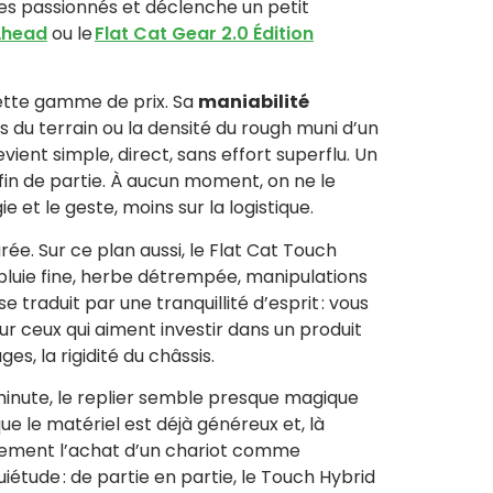
es passionnés et déclenche un petit
Ahead
ou le
Flat Cat Gear 2.0 Édition
cette gamme de prix. Sa
maniabilité
és du terrain ou la densité du rough muni d’un
ient simple, direct, sans effort superflu. Un
 fin de partie. À aucun moment, on ne le
 et le geste, moins sur la logistique.
rée. Sur ce plan aussi, le Flat Cat Touch
: pluie fine, herbe détrempée, manipulations
e traduit par une tranquillité d’esprit : vous
 ceux qui aiment investir dans un produit
s, la rigidité du châssis.
minute, le replier semble presque magique
ue le matériel est déjà généreux et, là
aïvement l’achat d’un chariot comme
iétude : de partie en partie, le Touch Hybrid