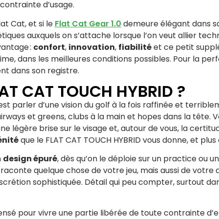
e contrainte d’usage.
t Cat, et si le
Flat Cat Gear 1.0
demeure élégant dans sa s
iques auxquels on s’attache lorsque l’on veut allier technol
vantage :
confort
,
innovation
,
fiabilité
et ce petit supp
ime, dans les meilleures conditions possibles. Pour la perf
ent dans son registre.
FLAT CAT TOUCH HYBRID ?
 parler d’une vision du golf à la fois raffinée et terrib
airways et greens, clubs à la main et hopes dans la tête.
ne légère brise sur le visage et, autour de vous, la certitu
énité
que le FLAT CAT TOUCH HYBRID vous donne, et plus 
n
design épuré
, dès qu’on le déploie sur un practice ou 
tyle raconte quelque chose de votre jeu, mais aussi de vo
scrétion sophistiquée. Détail qui peu compter, surtout da
sé pour vivre une partie libérée de toute contrainte d’e