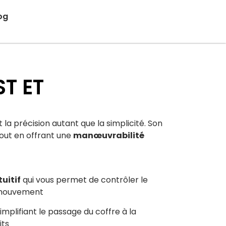
og
ST ET
a précision autant que la simplicité. Son
out en offrant une
manœuvrabilité
tuitif
qui vous permet de contrôler le
 mouvement
implifiant le passage du coffre à la
its