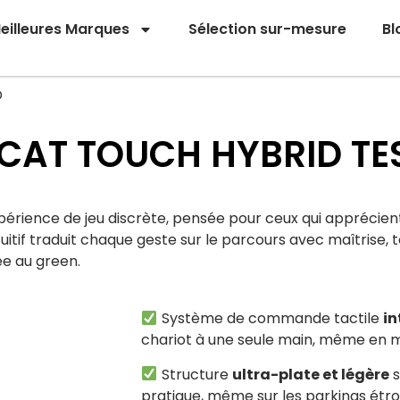
eilleures Marques
Sélection sur-mesure
Bl
D
 CAT TOUCH HYBRID TE
ence de jeu discrète, pensée pour ceux qui apprécient l
if traduit chaque geste sur le parcours avec maîtrise, t
e au green.
Système de commande tactile
in
chariot à une seule main, même en
Structure
ultra-plate et légère
s
pratique, même sur les parkings étro