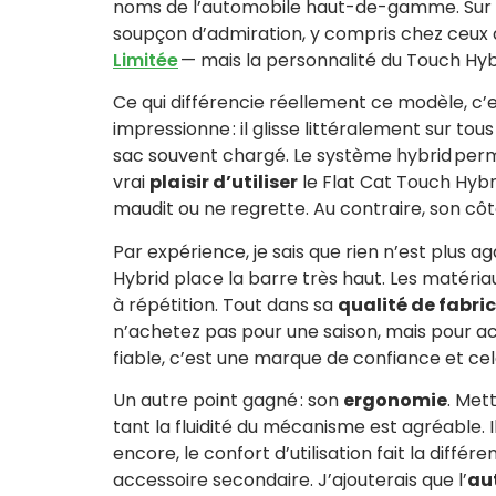
noms de l’automobile haut-de-gamme. Sur le
soupçon d’admiration, y compris chez ceux
Limitée
— mais la personnalité du Touch Hybr
Ce qui différencie réellement ce modèle, c’
impressionne : il glisse littéralement sur to
sac souvent chargé. Le système hybrid permet 
vrai
plaisir d’utiliser
le Flat Cat Touch Hybri
maudit ou ne regrette. Au contraire, son côté
Par expérience, je sais que rien n’est plus a
Hybrid place la barre très haut. Les matériau
à répétition. Tout dans sa
qualité de fabri
n’achetez pas pour une saison, mais pour a
fiable, c’est une marque de confiance et cel
Un autre point gagné : son
ergonomie
. Met
tant la fluidité du mécanisme est agréable. 
encore, le confort d’utilisation fait la di
accessoire secondaire. J’ajouterais que l’
au