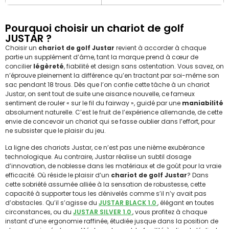
Pourquoi choisir un chariot de golf
JUSTAR ?
Choisir un
chariot de golf Justar
revient à accorder à chaque
partie un supplément d’âme, tant la marque prend à cœur de
concilier
légèreté
, fiabilité et design sans ostentation. Vous savez, on
n’éprouve pleinement la différence qu’en tractant par soi-même son
sac pendant 18 trous. Dès que l’on confie cette tâche à un chariot
Justar, on sent tout de suite une aisance nouvelle, ce fameux
sentiment de rouler « sur le fil du fairway », guidé par une
maniabilité
absolument naturelle. C’est le fruit de l’expérience allemande, de cette
envie de concevoir un chariot qui se fasse oublier dans l’effort, pour
ne subsister que le plaisir du jeu.
La ligne des chariots Justar, ce n’est pas une nième exubérance
technologique. Au contraire, Justar réalise un subtil dosage
d’innovation, de noblesse dans les matériaux et de goût pour la vraie
efficacité. Où réside le plaisir d’un
chariot de golf Justar
? Dans
cette sobriété assumée alliée à la sensation de robustesse, cette
capacité à supporter tous les dénivelés comme s’il n’y avait pas
d’obstacles. Qu’il s’agisse du
JUSTAR BLACK 1.0
, élégant en toutes
circonstances, ou du
JUSTAR SILVER 1.0
, vous profitez à chaque
instant d’une ergonomie raffinée, étudiée jusque dans la position de