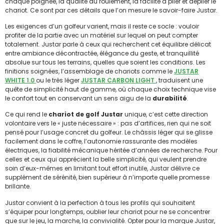
chaque poignée, la qualité du roulement, la facilité à plier et déplier le
chariot. Ce sont par ces détails que l’on mesure le savoir-faire Justar.
Les exigences d’un golfeur varient, mais il reste ce socle : vouloir
profiter de la partie avec un matériel sur lequel on peut compter
totalement. Justar parle à ceux qui recherchent cet équilibre délicat
entre ambiance décontractée, élégance du geste, et tranquillité
absolue sur tous les terrains, quelles que soient les conditions. Les
finitions soignées, l’assemblage de chariots comme le
JUSTAR
WHITE 1.0
ou le très léger
JUSTAR CARBON LIGHT
, traduisent une
quête de simplicité haut de gamme, où chaque choix technique vise
le confort tout en conservant un sens aigu de la
durabilité
.
Ce qui rend le
chariot de golf Justar
unique, c’est cette direction
volontaire vers le « juste nécessaire » : pas d’artifices, rien qui ne soit
pensé pour l’usage concret du golfeur. Le châssis léger qui se glisse
facilement dans le coffre, l’autonomie rassurante des modèles
électriques, la fiabilité mécanique héritée d’années de recherche. Pour
celles et ceux qui apprécient la belle simplicité, qui veulent prendre
soin d’eux-mêmes en limitant tout effort inutile, Justar délivre ce
supplément de sérénité, bien supérieur à n’importe quelle promesse
brillante.
Justar convient à la perfection à tous les profils qui souhaitent
s’équiper pour longtemps, oublier leur chariot pour ne se concentrer
que sur le jeu, la marche, la convivialité. Opter pour la marque Justar,