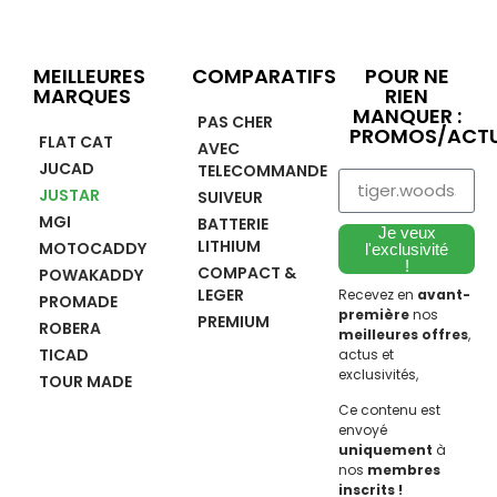
MEILLEURES
COMPARATIFS
POUR NE
MARQUES
RIEN
MANQUER :
PAS CHER
PROMOS/ACTU
FLAT CAT
AVEC
JUCAD
TELECOMMANDE
JUSTAR
SUIVEUR
MGI
BATTERIE
Je veux
LITHIUM
MOTOCADDY
l'exclusivité
!
COMPACT &
POWAKADDY
LEGER
Recevez en
avant-
PROMADE
première
nos
PREMIUM
ROBERA
meilleures offres
,
TICAD
actus et
exclusivités,
TOUR MADE
Ce contenu est
envoyé
uniquement
à
nos
membres
inscrits !