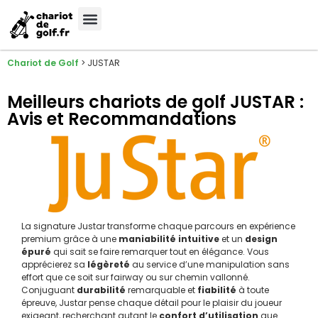
Meilleures Marques
Sélection sur-mesure
Chariot de Golf
>
JUSTAR
Meilleurs chariots de golf JUSTAR :
Avis et Recommandations
La signature Justar transforme chaque parcours en expérience
premium grâce à une
maniabilité intuitive
et un
design
épuré
qui sait se faire remarquer tout en élégance. Vous
apprécierez sa
légèreté
au service d’une manipulation sans
effort que ce soit sur fairway ou sur chemin vallonné.
Conjuguant
durabilité
remarquable et
fiabilité
à toute
épreuve, Justar pense chaque détail pour le plaisir du joueur
exigeant, recherchant autant le
confort d’utilisation
que