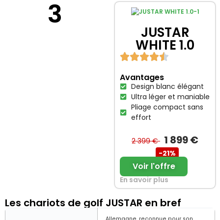
3
JUSTAR
WHITE 1.0
Avantages
Design blanc élégant
Ultra léger et maniable
Pliage compact sans
effort
1 899 €
2 399 €
-21%
Voir l'offre
En savoir plus
Les chariots de golf JUSTAR en bref
Allemagne, reconnue pour son