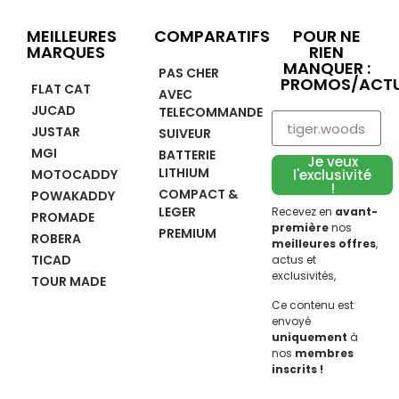
MEILLEURES
COMPARATIFS
POUR NE
MARQUES
RIEN
MANQUER :
PAS CHER
PROMOS/ACTU
FLAT CAT
AVEC
JUCAD
TELECOMMANDE
JUSTAR
SUIVEUR
MGI
BATTERIE
Je veux
LITHIUM
MOTOCADDY
l'exclusivité
!
COMPACT &
POWAKADDY
LEGER
Recevez en
avant-
PROMADE
première
nos
PREMIUM
ROBERA
meilleures offres
,
TICAD
actus et
exclusivités,
TOUR MADE
Ce contenu est
envoyé
uniquement
à
nos
membres
inscrits !