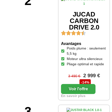
2
JUCAD
CARBON
DRIVE 2.0
Avantages
Poids plume : seulement
5,5 kg
Moteur ultra silencieux
Pliage optimal et rapide
2 999 €
3 490 €
-14%
Voir l'offre
En savoir plus
3