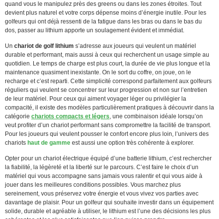
quand vous le manipulez près des greens ou dans les zones étroites. Tout
devient plus naturel et votre corps dépense moins d’énergie inutile. Pour les
golfeurs qui ont déjà ressenti de la fatigue dans les bras ou dans le bas du
dos, passer au lithium apporte un soulagement évident et immédiat.
Un
chariot de golf lithium
s’adresse aux joueurs qui veulent un matériel
durable et performant, mais aussi à ceux qui recherchent un usage simple au
quotidien. Le temps de charge est plus court, la durée de vie plus longue et la
maintenance quasiment inexistante. On le sort du coffre, on joue, on le
recharge et c’est reparti. Cette simplicité correspond parfaitement aux golfeurs
réguliers qui veulent se concentrer sur leur progression et non sur l’entretien
de leur matériel. Pour ceux qui aiment voyager léger ou privilégier la
compacité, il existe des modèles particulièrement pratiques à découvrir dans la
catégorie
chariots compacts et légers
, une combinaison idéale lorsqu’on
veut profiter d’un chariot performant sans compromettre la facilité de transport.
Pour les joueurs qui veulent pousser le confort encore plus loin, l’univers des
chariots
haut de gamme
est aussi une option très cohérente à explorer.
Opter pour un chariot électrique équipé d’une batterie lithium, c’est rechercher
la fiabilité, la légèreté et la liberté sur le parcours. C’est faire le choix d’un
matériel qui vous accompagne sans jamais vous ralentir et qui vous aide à
jouer dans les meilleures conditions possibles. Vous marchez plus
sereinement, vous préservez votre énergie et vous vivez vos parties avec
davantage de plaisir. Pour un golfeur qui souhaite investir dans un équipement
solide, durable et agréable à utiliser, le lithium est l’une des décisions les plus