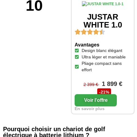
10
JUSTAR
WHITE 1.0
Avantages
Design blanc élégant
Ultra léger et maniable
Pliage compact sans
effort
1 899 €
2 399 €
-21%
Voir l'offre
En savoir plus
Pourquoi choisir un chariot de golf
électrique à batterie lithium ?