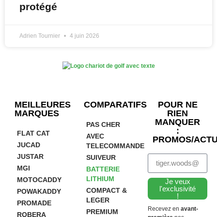
protégé
Adrien Tournier
4 juin 2026
MEILLEURES
COMPARATIFS
POUR NE
MARQUES
RIEN
MANQUER
PAS CHER
:
FLAT CAT
AVEC
PROMOS/ACTU
JUCAD
TELECOMMANDE
JUSTAR
SUIVEUR
MGI
BATTERIE
LITHIUM
MOTOCADDY
Je veux
l'exclusivité
COMPACT &
POWAKADDY
!
LEGER
PROMADE
Recevez en
avant-
PREMIUM
ROBERA