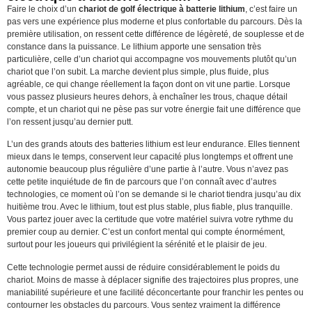
Faire le choix d’un
chariot de golf électrique à batterie lithium
, c’est faire un
pas vers une expérience plus moderne et plus confortable du parcours. Dès la
première utilisation, on ressent cette différence de légèreté, de souplesse et de
constance dans la puissance. Le lithium apporte une sensation très
particulière, celle d’un chariot qui accompagne vos mouvements plutôt qu’un
chariot que l’on subit. La marche devient plus simple, plus fluide, plus
agréable, ce qui change réellement la façon dont on vit une partie. Lorsque
vous passez plusieurs heures dehors, à enchaîner les trous, chaque détail
compte, et un chariot qui ne pèse pas sur votre énergie fait une différence que
l’on ressent jusqu’au dernier putt.
L’un des grands atouts des batteries lithium est leur endurance. Elles tiennent
mieux dans le temps, conservent leur capacité plus longtemps et offrent une
autonomie beaucoup plus régulière d’une partie à l’autre. Vous n’avez pas
cette petite inquiétude de fin de parcours que l’on connaît avec d’autres
technologies, ce moment où l’on se demande si le chariot tiendra jusqu’au dix
huitième trou. Avec le lithium, tout est plus stable, plus fiable, plus tranquille.
Vous partez jouer avec la certitude que votre matériel suivra votre rythme du
premier coup au dernier. C’est un confort mental qui compte énormément,
surtout pour les joueurs qui privilégient la sérénité et le plaisir de jeu.
Cette technologie permet aussi de réduire considérablement le poids du
chariot. Moins de masse à déplacer signifie des trajectoires plus propres, une
maniabilité supérieure et une facilité déconcertante pour franchir les pentes ou
contourner les obstacles du parcours. Vous sentez vraiment la différence