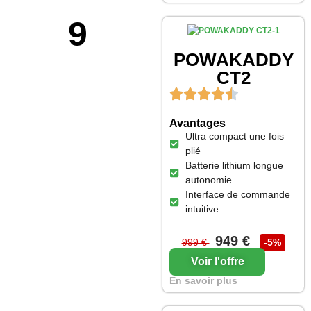
9
POWAKADDY
CT2
Avantages
Ultra compact une fois
plié
Batterie lithium longue
autonomie
Interface de commande
intuitive
949 €
999 €
-5%
Voir l'offre
En savoir plus