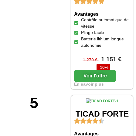
Avantages
Contrôle automatique de
vitesse
Pliage facile
Batterie lithium longue
autonomie
1 151 €
1 279 €
-10%
Voir l'offre
En savoir plus
5
TICAD FORTE
Avantages