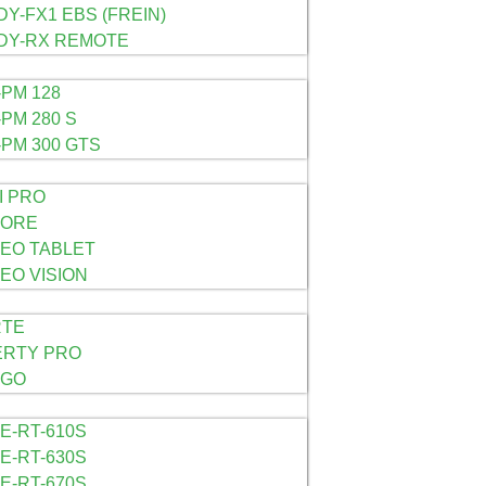
Y-FX1 EBS (FREIN)
DY-RX REMOTE
PM 128
PM 280 S
PM 300 GTS
I PRO
CORE
EO TABLET
EO VISION
RTE
ERTY PRO
NGO
E-RT-610S
E-RT-630S
E-RT-670S