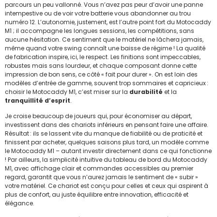
parcours un peu vallonné. Vous n’avez pas peur d’avoir une panne
intempestive ou de voir votre batterie vous abandonner au trou
numéro 12. L’autonomie, justement, est l’autre point fort du Motocaddy
M1 ; il accompagne les longues sessions, les compétitions, sans
aucune hésitation. Ce sentiment que le matériel ne lâchera jamais,
même quand votre swing connaît une baisse de régime ! La qualité
de fabrication inspire, ici, le respect. Les finitions sont impeccables,
robustes mais sans lourdeur, et chaque composant donne cette
impression de bon sens, ce côté « fait pour durer ». On est loin des
modèles d’entrée de gamme, souvent trop sommaires et capricieux :
choisir le Motocaddy M1, c’est miser sur la
durabilité
et la
tranquillité d’esprit
.
Je croise beaucoup de joueurs qui, pour économiser au départ,
investissent dans des chariots inférieurs en pensant faire une affaire.
Résultat : ils se lassent vite du manque de fiabilité ou de praticité et
finissent par acheter, quelques saisons plus tard, un modèle comme
le Motocaddy M1 – autant investir directement dans ce qui fonctionne
! Par ailleurs, la simplicité intuitive du tableau de bord du Motocaddy
M1, avec affichage clair et commandes accessibles au premier
regard, garantit que vous n’aurez jamais le sentiment de « subir »
votre matériel. Ce chariot est conçu pour celles et ceux qui aspirent à
plus de confort, au juste équilibre entre innovation, efficacité et
élégance.