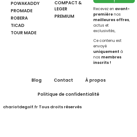
!
COMPACT &
POWAKADDY
LEGER
Recevez en
avant-
PROMADE
première
nos
PREMIUM
ROBERA
meilleures offres
,
TICAD
actus et
exclusivités,
TOUR MADE
Ce contenu est
envoyé
uniquement
à
nos
membres
inscrits !
Blog
Contact
À propos
Politique de confidentialité
chariotdegolf.fr Tous droits réservés