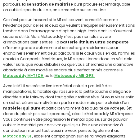
parcours, la
sensation de maitrise
qu’il procure est remarquable –
on oublie le poids du sac, on se recentre sur sa routine.
Ce n’est pas un hasard si le M1 est souvent conseillé comme
l’évidence pour celles et ceux qui veulent s’équiper sérieusement sans
tomber dans l’extravagance d’options high-tech dont ils n’auraient
aucune utilité. Mais Motocaddy n’est pas non plus avare
d’innovations bien senties : la
batterie lithium ultra compacte
offre une grande autonomie et se recharge rapidement, pour
enchaîner sereinement deux parcours si le cœur vous en dit. Parmi les
chariots Compacts électriques, le M1 se positionne donc en véritable
valeur sûre, que vous débutiez ou que vous cherchiez une alternative
abordable à des modèles encore plus perfectionnés comme le
Motocaddy M-TECH
ou le
Motocaddy M5 GPS
.
Avec le M1, il se crée ce lien immédiat entre la praticité des
manipulations, la fiabilité qui rassure et la petite touche d’élégance
discrète sur le fairway dont tout golfeur raffiné rêve. Si vous visez enfin
un achat pérenne, motivé non par la mode mais par le plaisir d’un
matériel qui dure
et participe vraiment à la qualité de votre jeu (et
donc du plaisir pris sur le parcours), alors le Motocaddy M1 s’impose.
Vous continuez votre progression le mental apaisé, sûr de pouvoir
oublier le matériel pour ne vivre que le jeu. Pour une alternative à
conducteur manuel tout aussi nerveux, pensez également au
Motocaddy S1
, excellent compagnon sur les fairways exigeants.