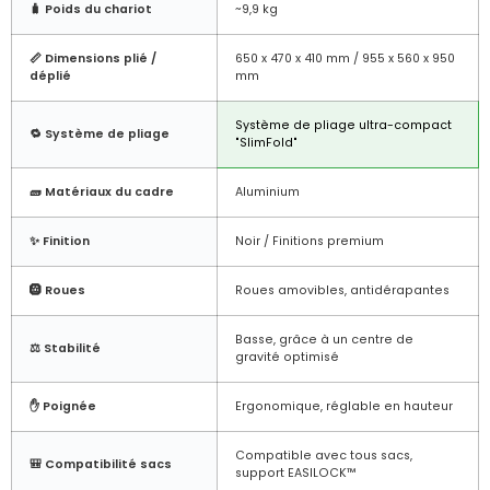
🧳 Poids du chariot
~9,9 kg
📏 Dimensions plié /
650 x 470 x 410 mm / 955 x 560 x 950
déplié
mm
Système de pliage ultra-compact
🔁 Système de pliage
"SlimFold"
🧱 Matériaux du cadre
Aluminium
✨ Finition
Noir / Finitions premium
🛞 Roues
Roues amovibles, antidérapantes
Basse, grâce à un centre de
⚖️ Stabilité
gravité optimisé
✋ Poignée
Ergonomique, réglable en hauteur
Compatible avec tous sacs,
🎒 Compatibilité sacs
support EASILOCK™