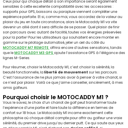
Ceux pour qui chaque détail a son importance seront également
sensibles à cette excellente compatibilité avec les accessoires :
supports pour GPS, boissons ou parapluie viennent compléter une
expérience parfaite. Et si, comme moi, vous accordez de la valeur au
plaisir du jeu en toute circonstance, alors le Motocaddy M1 va vite
devenir un allié dont il sera difficile de se passer. Quel plaisir de finir
son parcours avec autant de facilité, toutes vos énergies préservées
pour la partie ! Pour les utilisateurs qui souhaitent encore monter en
gamme sur le pilotage automatisé, jeter un œil du côté du
MOTOCADDY M7 REMOTE
offrira encore d’autres sensations, tandis
que le
MOTOCADDY M3 GPS
ajoute l’assistance GPS à l’élégance des
lignes M-Series.
Pour résumer, choisir le Motocaddy M1, c’est choisir la sérénité, la
beauté fonctionnelle, la
liberté de mouvement
sur les parcours.
C’est l’assurance de ne plus jamais avoir à penser à votre chariot, si
ce n’est par plaisir. Voilà ce que j’aime conseiller, sincèrement, à mes
amis golfeurs.
Pourquoi choisir le MOTOCADDY M1 ?
Vous le savez, le choix d’un chariot de golf peut transformer toute
l’expérience d’une partie et faire toute la différence en termes de
confort sur 18 trous. Le Motocaddy M1 incarne exactement cette
philosophie où chaque détail compte pour offrir au golfeur une vraie
sérénité, du premier drive jusqu’au dernier putt. Ce qui saute aux yeux