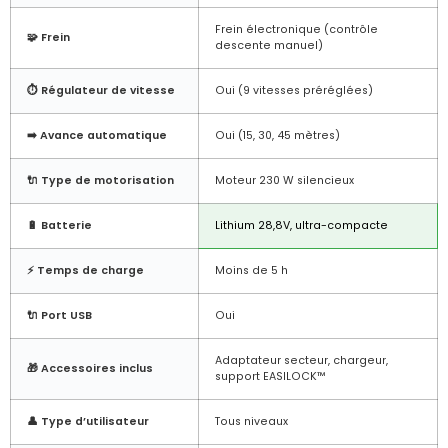
Frein électronique (contrôle
🧩 Frein
descente manuel)
⏱️ Régulateur de vitesse
Oui (9 vitesses préréglées)
➡️ Avance automatique
Oui (15, 30, 45 mètres)
🔌 Type de motorisation
Moteur 230 W silencieux
🔋 Batterie
Lithium 28,8V, ultra-compacte
⚡ Temps de charge
Moins de 5 h
🔌 Port USB
Oui
Adaptateur secteur, chargeur,
🎁 Accessoires inclus
support EASILOCK™
👤 Type d’utilisateur
Tous niveaux