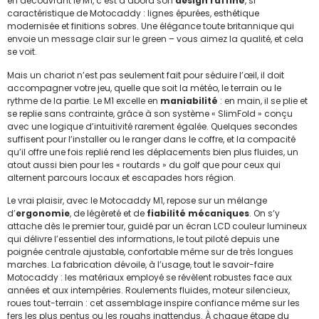
en découvrant le M1, c’est d’abord son
design raffiné
, si
caractéristique de Motocaddy : lignes épurées, esthétique
modernisée et finitions sobres. Une élégance toute britannique qui
envoie un message clair sur le green – vous aimez la qualité, et cela
se voit.
Mais un chariot n’est pas seulement fait pour séduire l’œil, il doit
accompagner votre jeu, quelle que soit la météo, le terrain ou le
rythme de la partie. Le M1 excelle en
maniabilité
: en main, il se plie et
se replie sans contrainte, grâce à son système « SlimFold » conçu
avec une logique d’intuitivité rarement égalée. Quelques secondes
suffisent pour l’installer ou le ranger dans le coffre, et la compacité
qu’il offre une fois replié rend les déplacements bien plus fluides, un
atout aussi bien pour les « routards » du golf que pour ceux qui
alternent parcours locaux et escapades hors région.
Le vrai plaisir, avec le Motocaddy M1, repose sur un mélange
d’
ergonomie
, de légèreté et de
fiabilité mécaniques
. On s’y
attache dès le premier tour, guidé par un écran LCD couleur lumineux
qui délivre l’essentiel des informations, le tout piloté depuis une
poignée centrale ajustable, confortable même sur de très longues
marches. La fabrication dévoile, à l’usage, tout le savoir-faire
Motocaddy : les matériaux employé se révèlent robustes face aux
années et aux intempéries. Roulements fluides, moteur silencieux,
roues tout-terrain : cet assemblage inspire confiance même sur les
fers les plus pentus ou les roughs inattendus. À chaque étape du