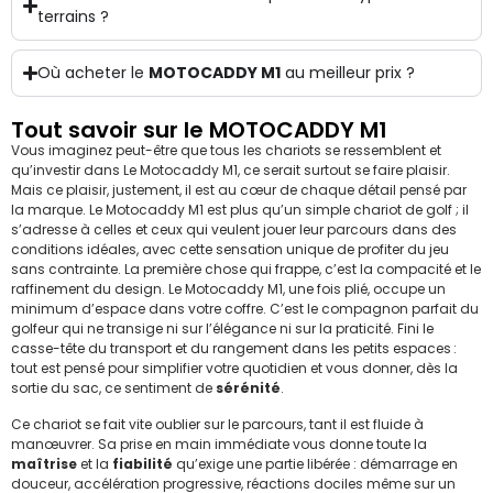
terrains ?
Où acheter le
MOTOCADDY M1
au meilleur prix ?
Tout savoir sur le MOTOCADDY M1
Vous imaginez peut-être que tous les chariots se ressemblent et
qu’investir dans Le Motocaddy M1, ce serait surtout se faire plaisir.
Mais ce plaisir, justement, il est au cœur de chaque détail pensé par
la marque. Le Motocaddy M1 est plus qu’un simple chariot de golf ; il
s’adresse à celles et ceux qui veulent jouer leur parcours dans des
conditions idéales, avec cette sensation unique de profiter du jeu
sans contrainte. La première chose qui frappe, c’est la compacité et le
raffinement du design. Le Motocaddy M1, une fois plié, occupe un
minimum d’espace dans votre coffre. C’est le compagnon parfait du
golfeur qui ne transige ni sur l’élégance ni sur la praticité. Fini le
casse-tête du transport et du rangement dans les petits espaces :
tout est pensé pour simplifier votre quotidien et vous donner, dès la
sortie du sac, ce sentiment de
sérénité
.
Ce chariot se fait vite oublier sur le parcours, tant il est fluide à
manœuvrer. Sa prise en main immédiate vous donne toute la
maîtrise
et la
fiabilité
qu’exige une partie libérée : démarrage en
douceur, accélération progressive, réactions dociles même sur un