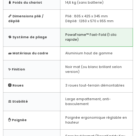
🧳 Poids du chariot
14,6 kg (sans batterie)
📏 Dimensions plié /
Plié : 805 x 425 x 345 mm
déplié
Déplié : 1280 x 570 x 955 mm
PowaFrame™ Fast-Fold (1 clic
🔁 Système de pliage
rapide)
🧱 Matériaux du cadre
Aluminium haut de gamme
Noir mat (ou blanc brillant selon
✨ Finition
version)
🛞 Roues
3 roues tout-terrain démontables
Large empattement, anti-
⚖️ Stabilité
basculement
Poignée ergonomique réglable en
✋ Poignée
hauteur