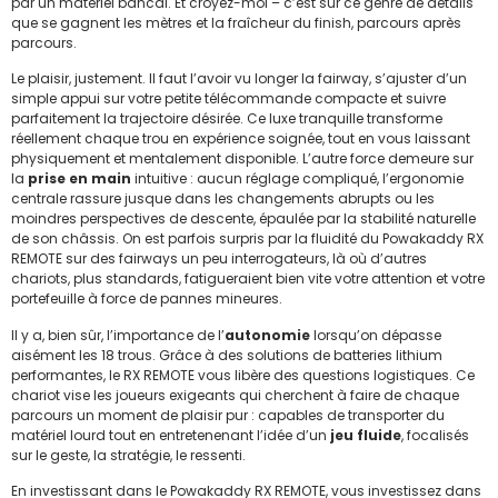
par un matériel bancal. Et croyez-moi – c’est sur ce genre de détails
que se gagnent les mètres et la fraîcheur du finish, parcours après
parcours.
Le plaisir, justement. Il faut l’avoir vu longer la fairway, s’ajuster d’un
simple appui sur votre petite télécommande compacte et suivre
parfaitement la trajectoire désirée. Ce luxe tranquille transforme
réellement chaque trou en expérience soignée, tout en vous laissant
physiquement et mentalement disponible. L’autre force demeure sur
la
prise en main
intuitive : aucun réglage compliqué, l’ergonomie
centrale rassure jusque dans les changements abrupts ou les
moindres perspectives de descente, épaulée par la stabilité naturelle
de son châssis. On est parfois surpris par la fluidité du Powakaddy RX
REMOTE sur des fairways un peu interrogateurs, là où d’autres
chariots, plus standards, fatigueraient bien vite votre attention et votre
portefeuille à force de pannes mineures.
Il y a, bien sûr, l’importance de l’
autonomie
lorsqu’on dépasse
aisément les 18 trous. Grâce à des solutions de batteries lithium
performantes, le RX REMOTE vous libère des questions logistiques. Ce
chariot vise les joueurs exigeants qui cherchent à faire de chaque
parcours un moment de plaisir pur : capables de transporter du
matériel lourd tout en entretenenant l’idée d’un
jeu fluide
, focalisés
sur le geste, la stratégie, le ressenti.
En investissant dans le Powakaddy RX REMOTE, vous investissez dans