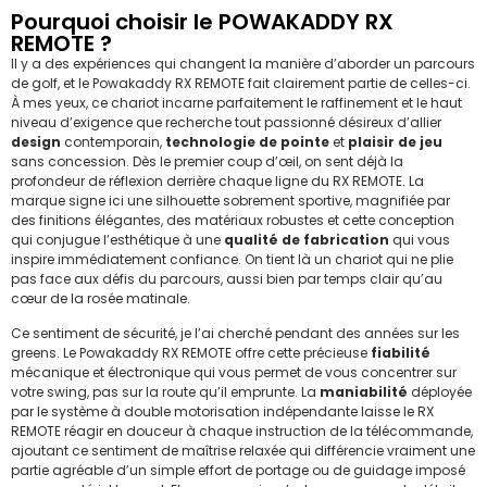
Pourquoi choisir le POWAKADDY RX
REMOTE ?
Il y a des expériences qui changent la manière d’aborder un parcours
de golf, et le Powakaddy RX REMOTE fait clairement partie de celles-ci.
À mes yeux, ce chariot incarne parfaitement le raffinement et le haut
niveau d’exigence que recherche tout passionné désireux d’allier
design
contemporain,
technologie de pointe
et
plaisir de jeu
sans concession. Dès le premier coup d’œil, on sent déjà la
profondeur de réflexion derrière chaque ligne du RX REMOTE. La
marque signe ici une silhouette sobrement sportive, magnifiée par
des finitions élégantes, des matériaux robustes et cette conception
qui conjugue l’esthétique à une
qualité de fabrication
qui vous
inspire immédiatement confiance. On tient là un chariot qui ne plie
pas face aux défis du parcours, aussi bien par temps clair qu’au
cœur de la rosée matinale.
Ce sentiment de sécurité, je l’ai cherché pendant des années sur les
greens. Le Powakaddy RX REMOTE offre cette précieuse
fiabilité
mécanique et électronique qui vous permet de vous concentrer sur
votre swing, pas sur la route qu’il emprunte. La
maniabilité
déployée
par le système à double motorisation indépendante laisse le RX
REMOTE réagir en douceur à chaque instruction de la télécommande,
ajoutant ce sentiment de maîtrise relaxée qui différencie vraiment une
partie agréable d’un simple effort de portage ou de guidage imposé