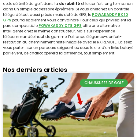
cette sérénité du golf, dans la
durabilité
et le confort long terme, non
dans un simple accessoire éphémère. Si vous cherchez un contrôle
téléguidé tout aussi précis mais doté de GPS, le
POWAKADDY RX 10
GPS
pourra également vous convaincre. Pour ceux qui privilégient la
pure compacité, le
POWAKADDY CT8 GPS
offre une alternative
intelligente chez le même constructeur. Mais sur l’expérience
télécommandée haut de gamme, l’alliance élégance-confort-
restitution du cheminement reste inégalée avec le RX REMOTE. Laissez-
vous porter : sur un parcours exigeant ou sous le ciel d’un links balayé
par le vent, ce chariot opérera la différence, tout simplement.
Nos derniers articles
CHAUSSURES DE GOLF