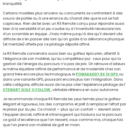
tranquillité.
Certains modèles plus anciens ou concurrents se confrontent à des
soucis de portée ou à une errance du chariot dès que le sol se fait
capricieux. Rien de tel avec un RX Remote conçu pour répondre aussi
bien à la sensibilité d’un jeu courbe ou à l’inventivité nécessaire lors
d’un scramble en équipe. J’irais même jusqu’à dire qu’il devient vite
difficile de s’en passer dès lors qu’on goûte à la délivrance physique
(et mentale) offerte par ce pilotage déporté affiné.
Le RX Remote conviendra aussi bien au golfeur épicurien, attentif à
l’élégance de son matériel, qu’au compétiteur pur : ceux pour qui la
gestion de l’énergie du parcours n’a pas de prix. On retrouve d’ailleurs
le même équilibre raffiné de performance et de modernité chez son
grand frère encore plus technologique, le
POWAKADDY RX 10 GPS
ou
dans une variante GPS, poussant encore plus loin l’intégration. Dans
cette catégorie, difficile aussi de ne pas citer l’expérience pilotage de l’
STEWART GOLF Q FOLLOW
, véritable référence en suivi autonome.
Je recommande chaque RX Remote les yeux fermés pour le golfeur
élégant et rigoureux, las des compromis et prêt à remplacer l’effort par
le plaisir pur du jeu. Ce chariot — plus qu’un confort — devient alors
l’équipier discret, raffiné et intransigeant qui traduira sur le parcours
ce goût d’excellence que l’on ressent, vous comme moi, chaque fois
que l’on prend son matériel de golf en main.