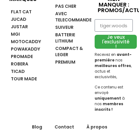
MANQUER :
PAS CHER
PROMOS/ACTU
FLAT CAT
AVEC
JUCAD
TELECOMMANDE
JUSTAR
SUIVEUR
MGI
BATTERIE
Je veux
LITHIUM
MOTOCADDY
l'exclusivité
!
COMPACT &
POWAKADDY
LEGER
Recevez en
avant-
PROMADE
première
nos
PREMIUM
ROBERA
meilleures offres
,
TICAD
actus et
exclusivités,
TOUR MADE
Ce contenu est
envoyé
uniquement
à
nos
membres
inscrits !
Blog
Contact
À propos