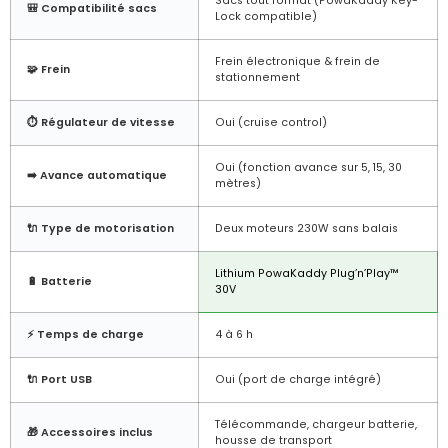
Sacs tout format (PowaKaddy Key-
🎒 Compatibilité sacs
Lock compatible)
Frein électronique & frein de
🧩 Frein
stationnement
⏱️ Régulateur de vitesse
Oui (cruise control)
Oui (fonction avance sur 5, 15, 30
➡️ Avance automatique
mètres)
🔌 Type de motorisation
Deux moteurs 230W sans balais
Lithium PowaKaddy Plug’n’Play™
🔋 Batterie
30V
⚡ Temps de charge
4 à 6 h
🔌 Port USB
Oui (port de charge intégré)
Télécommande, chargeur batterie,
🎁 Accessoires inclus
housse de transport