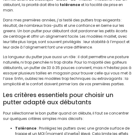
débutant, la priorité doit être la
tolérance
et la facilité de prise en
main.
Dans mes premières années, j’ai testé des putters trop exigeants :
résultat, de nombreux trois-putts et une confiance en berne sur les
greens. Un bon putter pour débutant doit pardonner les petits écarts
de centrage et offrir un alignement facile. Les modèles maillet, avec
leur tête plus large, sont souvent privilégiés : leur stabilité à l’impact et
leur aide à l’alignement font une vraie différence.
La longueur du putter joue aussi un rôle : il doit permettre une posture
naturelle, ni trop penchée ni trop droite. Pour la majorité des golfeurs
débutants, un putter de 33 à 35 pouces convient, mais n’hésitez pas à
essayer plusieurs tailles en magasin pour trouver celle qui vous met à
l’aise. Enfin, oubliez les modèles trop techniques ou extravagants : la
simplicité et le confort doivent primer lors de vos premières parties.
Les critères essentiels pour choisir un
putter adapté aux débutants
Pour sélectionner le bon putter quand on débute, il faut se concentrer
sur quelques critères simples mais décisifs :
Tolérance
: Privilégiez les putters avec une grande surface de
frappe et un MOI (moment d’inertie) élevé. Cela limite les effets