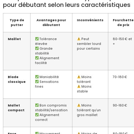
pour débutant selon leurs caractéristiques
Type de
Avantages pour
Inconvénients
Fourchette
putter
débutant
de prix
Maillet
Tolérance
Peut
80-150 € et
élevée
sembler lourd
+
Grande
pour certains
stabilité
Alignement
facilité
Blade
Maniabilité
Moins
70-180 €
classique
Sensations
tolérant
fines
Moins
stable
Mallet
Bon compromis
Moins
90-160 €
compact
stabilité/sensation
tolérant qu’un
Alignement
gros maillet
correct
Face
Mouvement
Moins de
80-180 €