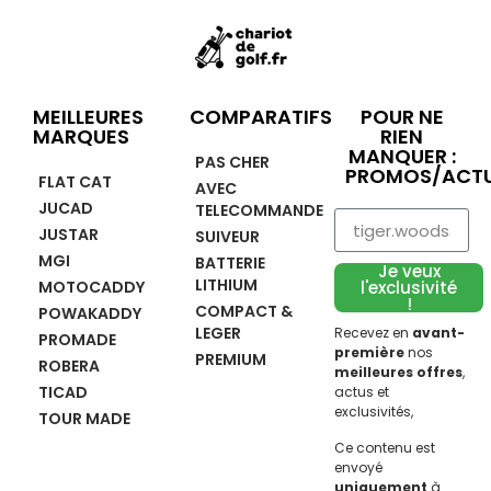
MEILLEURES
COMPARATIFS
POUR NE
MARQUES
RIEN
MANQUER :
PAS CHER
PROMOS/ACTU
FLAT CAT
AVEC
JUCAD
TELECOMMANDE
JUSTAR
SUIVEUR
MGI
BATTERIE
Je veux
LITHIUM
MOTOCADDY
l'exclusivité
!
COMPACT &
POWAKADDY
LEGER
Recevez en
avant-
PROMADE
première
nos
PREMIUM
ROBERA
meilleures offres
,
TICAD
actus et
exclusivités,
TOUR MADE
Ce contenu est
envoyé
uniquement
à