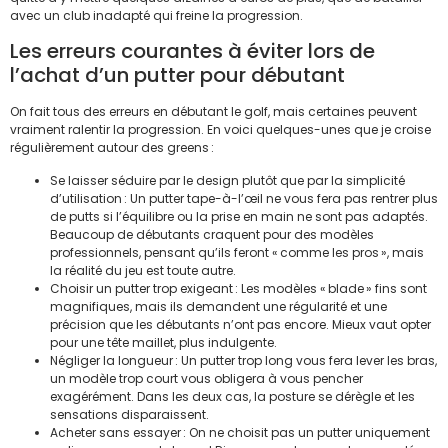
avec un club inadapté qui freine la progression.
Les erreurs courantes à éviter lors de
l’achat d’un putter pour débutant
On fait tous des erreurs en débutant le golf, mais certaines peuvent
vraiment ralentir la progression. En voici quelques-unes que je croise
régulièrement autour des greens :
Se laisser séduire par le design plutôt que par la simplicité
d’utilisation : Un putter tape-à-l’œil ne vous fera pas rentrer plus
de putts si l’équilibre ou la prise en main ne sont pas adaptés.
Beaucoup de débutants craquent pour des modèles
professionnels, pensant qu’ils feront « comme les pros », mais
la réalité du jeu est toute autre.
Choisir un putter trop exigeant : Les modèles « blade » fins sont
magnifiques, mais ils demandent une régularité et une
précision que les débutants n’ont pas encore. Mieux vaut opter
pour une tête maillet, plus indulgente.
Négliger la longueur : Un putter trop long vous fera lever les bras,
un modèle trop court vous obligera à vous pencher
exagérément. Dans les deux cas, la posture se dérègle et les
sensations disparaissent.
Acheter sans essayer : On ne choisit pas un putter uniquement