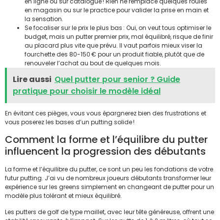
en ligne ou sur catalogue ! Rien ne remplace quelques roulés
en magasin ou sur le practice pour valider la prise en main et
la sensation.
Se focaliser sur le prix le plus bas : Oui, on veut tous optimiser le
budget, mais un putter premier prix, mal équilibré, risque de finir
au placard plus vite que prévu. Il vaut parfois mieux viser la
fourchette des 80-150 € pour un produit fiable, plutôt que de
renouveler l’achat au bout de quelques mois.
Lire aussi
Quel putter pour senior ? Guide
pratique pour choisir le modèle idéal
En évitant ces pièges, vous vous épargnerez bien des frustrations et
vous poserez les bases d’un putting solide !
Comment la forme et l’équilibre du putter
influencent la progression des débutants
La forme et l’équilibre du putter, ce sont un peu les fondations de votre
futur putting. J’ai vu de nombreux joueurs débutants transformer leur
expérience sur les greens simplement en changeant de putter pour un
modèle plus tolérant et mieux équilibré.
Les putters de golf de type maillet, avec leur tête généreuse, offrent une