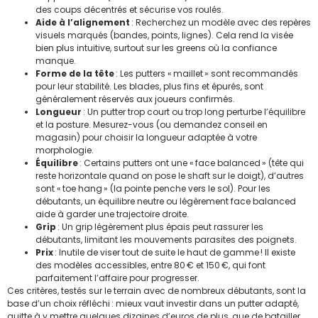
des coups décentrés et sécurise vos roulés.
Aide à l’alignement
: Recherchez un modèle avec des repères
visuels marqués (bandes, points, lignes). Cela rend la visée
bien plus intuitive, surtout sur les greens où la confiance
manque.
Forme de la tête
: Les putters « maillet » sont recommandés
pour leur stabilité. Les blades, plus fins et épurés, sont
généralement réservés aux joueurs confirmés.
Longueur
: Un putter trop court ou trop long perturbe l’équilibre
et la posture. Mesurez-vous (ou demandez conseil en
magasin) pour choisir la longueur adaptée à votre
morphologie.
Équilibre
: Certains putters ont une « face balanced » (tête qui
reste horizontale quand on pose le shaft sur le doigt), d’autres
sont « toe hang » (la pointe penche vers le sol). Pour les
débutants, un équilibre neutre ou légèrement face balanced
aide à garder une trajectoire droite.
Grip
: Un grip légèrement plus épais peut rassurer les
débutants, limitant les mouvements parasites des poignets.
Prix
: Inutile de viser tout de suite le haut de gamme ! Il existe
des modèles accessibles, entre 80 € et 150 €, qui font
parfaitement l’affaire pour progresser.
Ces critères, testés sur le terrain avec de nombreux débutants, sont la
base d’un choix réfléchi : mieux vaut investir dans un putter adapté,
quitte à y mettre quelques dizaines d’euros de plus, que de batailler