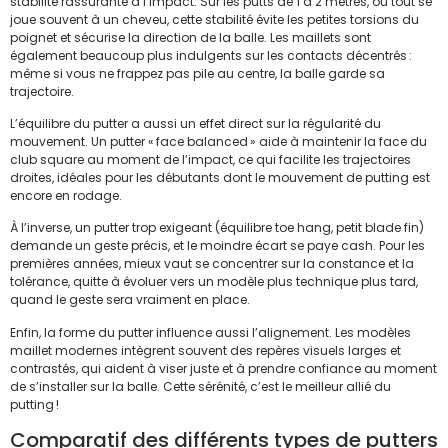
stabilité rassurante à l’impact. Sur les putts de 1 à 2 mètres, où tout se
joue souvent à un cheveu, cette stabilité évite les petites torsions du
poignet et sécurise la direction de la balle. Les maillets sont
également beaucoup plus indulgents sur les contacts décentrés :
même si vous ne frappez pas pile au centre, la balle garde sa
trajectoire.
L’équilibre du putter a aussi un effet direct sur la régularité du
mouvement. Un putter « face balanced » aide à maintenir la face du
club square au moment de l’impact, ce qui facilite les trajectoires
droites, idéales pour les débutants dont le mouvement de putting est
encore en rodage.
À l’inverse, un putter trop exigeant (équilibre toe hang, petit blade fin)
demande un geste précis, et le moindre écart se paye cash. Pour les
premières années, mieux vaut se concentrer sur la constance et la
tolérance, quitte à évoluer vers un modèle plus technique plus tard,
quand le geste sera vraiment en place.
Enfin, la forme du putter influence aussi l’alignement. Les modèles
maillet modernes intègrent souvent des repères visuels larges et
contrastés, qui aident à viser juste et à prendre confiance au moment
de s’installer sur la balle. Cette sérénité, c’est le meilleur allié du
putting !
Comparatif des différents types de putters