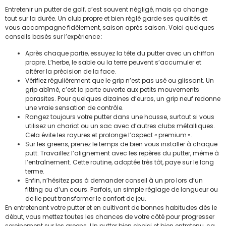
Entretenir un putter de golf, c’est souvent négligé, mais ça change
tout sur la durée. Un club propre et bien réglé garde ses qualités et
vous accompagne fidèlement, saison après saison. Voici quelques
conseils basés sur l’expérience :
Après chaque partie, essuyez la tête du putter avec un chiffon
propre. L’herbe, le sable ou la terre peuvent s’accumuler et
altérer la précision de la face.
Vérifiez régulièrement que le grip n’est pas usé ou glissant. Un
grip abîmé, c’est la porte ouverte aux petits mouvements
parasites. Pour quelques dizaines d’euros, un grip neuf redonne
une vraie sensation de contrôle.
Rangez toujours votre putter dans une housse, surtout si vous
utilisez un chariot ou un sac avec d’autres clubs métalliques.
Cela évite les rayures et prolonge l’aspect « premium ».
Sur les greens, prenez le temps de bien vous installer à chaque
putt. Travaillez l’alignement avec les repères du putter, même à
l’entraînement. Cette routine, adoptée très tôt, paye sur le long
terme.
Enfin, n’hésitez pas à demander conseil à un pro lors d’un
fitting ou d’un cours. Parfois, un simple réglage de longueur ou
de lie peut transformer le confort de jeu.
En entretenant votre putter et en cultivant de bonnes habitudes dès le
début, vous mettez toutes les chances de votre côté pour progresser
sereinement sur les greens. Un putter bien choisi et bien entretenu, ça