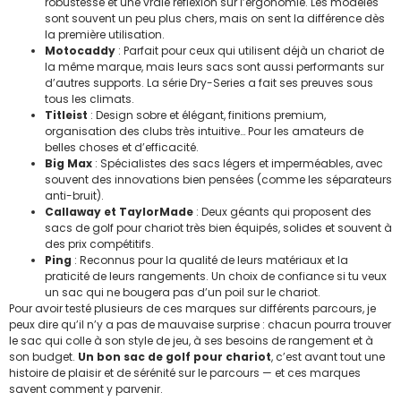
robustesse et une vraie réflexion sur l’ergonomie. Les modèles
sont souvent un peu plus chers, mais on sent la différence dès
la première utilisation.
Motocaddy
: Parfait pour ceux qui utilisent déjà un chariot de
la même marque, mais leurs sacs sont aussi performants sur
d’autres supports. La série Dry-Series a fait ses preuves sous
tous les climats.
Titleist
: Design sobre et élégant, finitions premium,
organisation des clubs très intuitive… Pour les amateurs de
belles choses et d’efficacité.
Big Max
: Spécialistes des sacs légers et imperméables, avec
souvent des innovations bien pensées (comme les séparateurs
anti-bruit).
Callaway et TaylorMade
: Deux géants qui proposent des
sacs de golf pour chariot très bien équipés, solides et souvent à
des prix compétitifs.
Ping
: Reconnus pour la qualité de leurs matériaux et la
praticité de leurs rangements. Un choix de confiance si tu veux
un sac qui ne bougera pas d’un poil sur le chariot.
Pour avoir testé plusieurs de ces marques sur différents parcours, je
peux dire qu’il n’y a pas de mauvaise surprise : chacun pourra trouver
le sac qui colle à son style de jeu, à ses besoins de rangement et à
son budget.
Un bon sac de golf pour chariot
, c’est avant tout une
histoire de plaisir et de sérénité sur le parcours — et ces marques
savent comment y parvenir.