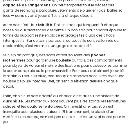
capacité de rangement
. On peut emporter tout le nécessaire —
gants de rechange, parapluie, vêtements de pluie, en-cas, balles et
tees — sans avoir à jouer à Tetris à chaque départ.
Autre point fort : la
stabilité
. Fini les sacs qui tanguent à chaque
bosse ou qui pivotent en descente. Un bon sac pour chariot épouse la
forme du support, reste en place et protège tes clubs des chocs
intempestifs. Sur certains parcours, surtout s’ils sont vallonnés ou
accidentés, c’est vraiment un gage de tranquillité.
Sur le plan pratique, ces sacs offrent souvent des
poches
isothermes
pour garder une bouteille au frais, des compartiments
pour objets de valeur et même des fixations pour accessoires comme
le porte-parapluie ou le porte-serviette. Pour ceux qui aiment jouer tôt
le matin ou sous la pluie, beaucoup de modèles sont livrés avec une
housse de pluie intégrée. Bref, on sent la réflexion derrière chaque
détail.
Enfin, choisir un sac adapté au chariot, c’est aussi une histoire de
durabilité
. Les matériaux sont souvent plus résistants, les fermetures
solides, et les coutures renforcées. On investit une fois, et on est
tranquille pour plusieurs saisons. Et franchement, le plaisir d’un
matériel bien conçu, ce n’est pas un luxe — c’est un vrai boost pour le
jeu.