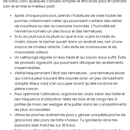
de soins, voici quelques conseils simples et efficaces pour en prendre
soin et en tirer le meilleur parti :
Après chaque parcours, prends l’habitude de vider toutes les
poches, notamment celles qui pourraient contenir des restes
de nourriture ou des accessoires humides. L’humidité est
l’ennemie numéro un des tissus et des fermetures.
Si tu as joué sous la pluie ou que le sac a pris la rosée du
matin, laisse-le sécher ouvert dans un endroit sec, loin d’une
source de chaleur directe. Cela évite les moisissures et les
mauvaises odeurs.
Un nettoyage régulier à l’eau tiède et au savon doux suffit. Évite
les produits agressifs qui pourraient attaquer les revêtements
imperméables.
Vérifie fréquemment l’état des fermetures : une fermeture éclair
qui coince peut souvent être sauvée avec un peu de lubrifiant
adapté. Mieux vaut s’en occuper avant qu’elle ne lâche en
pleine saison.
Pour optimiser l’utilisation, organise tes clubs selon leur taille et
leur fréquence d’utilisation. Mets les bois et les longs fers à
portée de main, les wedges et le putter dans les compartiments
les plus accessibles.
Utilise les poches isothermes pour y glisser une petite poche de
glace lors des jours de forte chaleur. Tu garderas ainsi tes
boissons bien fraîches sur 18 trous.