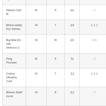
Titleist Cart
15
11
3,0
✅
15
Motocaddy
14
7
2,9
💧💧💧
Dry-Series
Big Max Dri
14
10
2,5
💧💧
Lite
Silencio 2
Ping
15
9
3,1
✅
Pioneer
Cobra
14
7
2,2
💧💧💧
UltraDry
Cart
Wilson Staff
14
9
3,2
✅
iLock