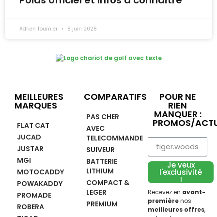
Adrien Tournier
8 juin 2026
MEILLEURES
COMPARATIFS
POUR NE
MARQUES
RIEN
MANQUER :
PAS CHER
PROMOS/ACTU
FLAT CAT
AVEC
JUCAD
TELECOMMANDE
JUSTAR
SUIVEUR
MGI
BATTERIE
Je veux
LITHIUM
MOTOCADDY
l'exclusivité
!
COMPACT &
POWAKADDY
LEGER
Recevez en
avant-
PROMADE
première
nos
PREMIUM
ROBERA
meilleures offres
,