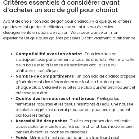
Critères essentiels à considérer avant
d’acheter un sac de golf pour chariot
Avant de choisir ton sac de golf pour chariot, il y a quelques critères
qui devraient guider ta réflexion, surtout si tu veux éviter les
désagréments en cours de saison. Voici ceux qui, selon mon
expérience (et quelques galères passées…), font vraiment la différence
:
Compatibilité avec ton chariot
: Tous les sacs ne
s’adaptent pas parfaitement à tous les chariots. Vérifie la taille
de la base et la présence de systèmes anti-glisse ou
d’attaches spécifiques.
Nombre de compartiments
: Un bon sac de chariot propose
généralement des séparateurs sur toute la hauteur pour
chaque club. Cela évite les têtes de club qui s’entrechoquent et
préserve leur état.
Qualité des fermetures et matériaux
: Privilégie les
fermetures robustes et les tissus résistants à l’eau. Une housse
de pluie intégrée est un vrai plus, surtout pour ceux qui jouent
par tous les temps.
Accessibilité des poches
: Toutes les poches doivent rester
accessibles une fois le sac fixé sur le chariot. Les modèles bien
pensés évitent les poches inutilisables.
Poids
: Même s’il n’est pas porté, un sac trop lourd peut