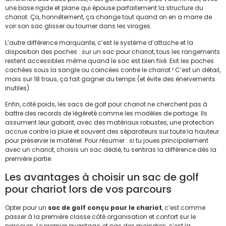
une base rigide et plane qui épouse parfaitement la structure du
chariot. Ça, honnêtement, ça change tout quand on en a marre de
voir son sac glisser ou tourner dans les virages.
L’autre différence marquante, c’est le système d’attache et la
disposition des poches : sur un sac pour chariot, tous les rangements
restent accessibles même quand le sac est bien fixé. Exit les poches
cachées sous la sangle ou coincées contre le chariot ! C’est un détail,
mais sur 18 trous, ça fait gagner du temps (et évite des énervements
inutiles).
Enfin, côté poids, les sacs de golf pour chariot ne cherchent pas à
battre des records de légèreté comme les modèles de portage. Ils
assument leur gabarit, avec des matériaux robustes, une protection
accrue contre la pluie et souvent des séparateurs sur toute la hauteur
pour préserver le matériel. Pour résumer : si tu joues principalement
avec un chariot, choisis un sac dédié, tu sentiras la différence dès la
première partie.
Les avantages à choisir un sac de golf
pour chariot lors de vos parcours
Opter pour un
sac de golf conçu pour le chariot
, c’est comme
passer à la première classe côté organisation et confort sur le
parcours. Le premier avantage, et pas des moindres, c’est la