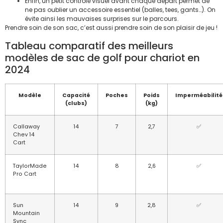
Enfin, un petit contrôle visuel avant chaque départ permet de
ne pas oublier un accessoire essentiel (balles, tees, gants…). On
évite ainsi les mauvaises surprises sur le parcours.
Prendre soin de son sac, c’est aussi prendre soin de son plaisir de jeu !
Tableau comparatif des meilleurs
modèles de sac de golf pour chariot en
2024
Modèle
Capacité
Poches
Poids
Imperméabilité
(clubs)
(kg)
Callaway
14
7
2,7
✅
Chev 14
Cart
TaylorMade
14
8
2,6
✅
Pro Cart
Sun
14
9
2,8
✅
Mountain
Sync