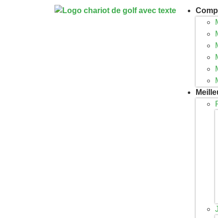
Compa
Meill