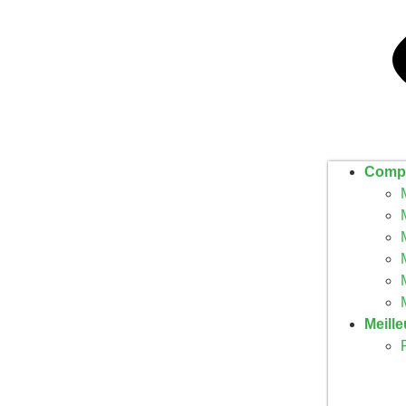
Compa
Meill