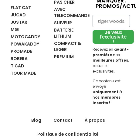
MANQUER :
PAS CHER
PROMOS/ACTU
FLAT CAT
AVEC
JUCAD
TELECOMMANDE
JUSTAR
SUIVEUR
MGI
BATTERIE
Je veux
LITHIUM
MOTOCADDY
l'exclusivité
!
COMPACT &
POWAKADDY
LEGER
Recevez en
avant-
PROMADE
première
nos
PREMIUM
ROBERA
meilleures offres
,
TICAD
actus et
exclusivités,
TOUR MADE
Ce contenu est
envoyé
uniquement
à
nos
membres
inscrits !
Blog
Contact
À propos
Politique de confidentialité