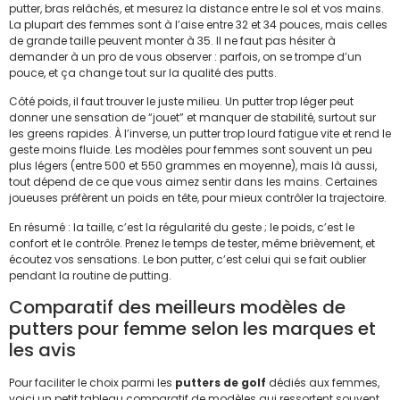
putter, bras relâchés, et mesurez la distance entre le sol et vos mains.
La plupart des femmes sont à l’aise entre 32 et 34 pouces, mais celles
de grande taille peuvent monter à 35. Il ne faut pas hésiter à
demander à un pro de vous observer : parfois, on se trompe d’un
pouce, et ça change tout sur la qualité des putts.
Côté poids, il faut trouver le juste milieu. Un putter trop léger peut
donner une sensation de “jouet” et manquer de stabilité, surtout sur
les greens rapides. À l’inverse, un putter trop lourd fatigue vite et rend le
geste moins fluide. Les modèles pour femmes sont souvent un peu
plus légers (entre 500 et 550 grammes en moyenne), mais là aussi,
tout dépend de ce que vous aimez sentir dans les mains. Certaines
joueuses préfèrent un poids en tête, pour mieux contrôler la trajectoire.
En résumé : la taille, c’est la régularité du geste ; le poids, c’est le
confort et le contrôle. Prenez le temps de tester, même brièvement, et
écoutez vos sensations. Le bon putter, c’est celui qui se fait oublier
pendant la routine de putting.
Comparatif des meilleurs modèles de
putters pour femme selon les marques et
les avis
Pour faciliter le choix parmi les
putters de golf
dédiés aux femmes,
voici un petit tableau comparatif de modèles qui ressortent souvent