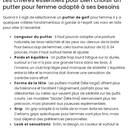
putter pour femme adapté à ses besoins
Quand il s’agit de sélectionner un
putter de golf
pour femme, il y a
quelques critères fondamentaux à garder à l’esprit. Les voici en liste
pour aller à l’essentiel :
Longueur du putter
: Il faut pouvoir adopter une posture
naturelle, les bras relâchés et les yeux au-dessus de la balle.
Pour beaucoup de femmes, cela tourne autour de 32 à 34
pouces, mais il faut surtout tester et ajuster.
Poids et équilibre
: Un putter trop lourd fatigue sur la durée,
surtout si l’on n’a pas une grande force dans les bras. À
l’inverse, un club trop léger peut manquer de stabilité. L’équilibre
entre la tête et le manche doit donner une sensation de
contrôle sans effort.
Forme de la tête
: Les putters maillet (tête large) offrent plus
de tolérance et facilitent l’alignement, parfaits pour les
débutantes ou celles qui veulent plus de sérénité sur les putts
courts. Les modèles “blade” (tête fine) demandent plus de
précision, mais plaisent aux joueuses expérimentées.
Grip
: Un grip adapté à la taille de la main évite les tensions.
Certains grips spécifiques pour femmes sont plus fins, mais
tout dépend des préférences personnelles.
Look et sensations
: Enfin, le design, la couleur et surtout le