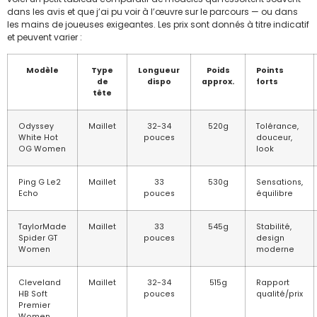
dans les avis et que j’ai pu voir à l’œuvre sur le parcours — ou dans
les mains de joueuses exigeantes. Les prix sont donnés à titre indicatif
et peuvent varier :
Modèle
Type
Longueur
Poids
Points
de
dispo
approx.
forts
tête
Odyssey
Maillet
32-34
520g
Tolérance,
White Hot
pouces
douceur,
OG Women
look
Ping G Le2
Maillet
33
530g
Sensations,
Echo
pouces
équilibre
TaylorMade
Maillet
33
545g
Stabilité,
Spider GT
pouces
design
Women
moderne
Cleveland
Maillet
32-34
515g
Rapport
HB Soft
pouces
qualité/prix
Premier
Women