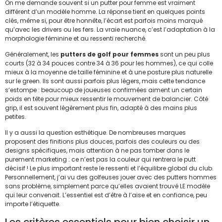
On me demande souvent si un putter pour femme est vraiment
différent d’un modèle homme. La réponse tient en quelques points
clés, même si, pour être honnête, l’écart est parfois moins marqué
qu’avec les drivers ou les fers. La vraie nuance, c’est l’adaptation à la
morphologie féminine et au ressenti recherché.
Généralement, les
putters de golf pour femmes
sont un peu plus
courts (32 à 34 pouces contre 34 à 36 pour les hommes), ce qui colle
mieux à la moyenne de taille féminine et à une posture plus naturelle
sur le green. Ils sont aussi parfois plus légers, mais cette tendance
s’estompe : beaucoup de joueuses confirmées aiment un certain
poids en tête pour mieux ressentir le mouvement de balancier. Côté
grip, il est souvent légèrement plus fin, adapté à des mains plus
petites.
Il y a aussi la question esthétique. De nombreuses marques
proposent des finitions plus douces, parfois des couleurs ou des
designs spécifiques, mais attention à ne pas tomber dans le
purement marketing : ce n’est pas la couleur qui rentrera le putt
décisif ! Le plus important reste le ressenti et l’équilibre global du club.
Personnellement, j’ai vu des golfeuses jouer avec des putters hommes
sans problème, simplement parce qu’elles avaient trouvé LE modèle
qui leur convenait. L’essentiel est d’être à l’aise et en confiance, peu
importe l’étiquette.
Les critères essentiels pour bien choisir un