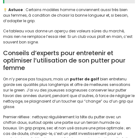
Astuce
: Certains modèles homme conviennent aussi très bien
aux femmes, à condition de choisir la bonne longueur et, si besoin,
d’adapter le grip.
Ce tableau vous donne un aperçu des valeurs sûres du marché,
mais rien ne remplace l’essai réel. Si un club vous plaît en main, c’est
souvent bon signe.
Conseils d’experts pour entretenir et
optimiser l’utilisation de son putter pour
femme
On n’y pense pas toujours, mais un
putter de golf
bien entretenu
garde ses qualités plus longtemps et offre de meilleures sensations
sur le green. J’ai vu des joueuses soigneuses conserver leur putter
favori des années durant, pendant que d’autres, à force de négliger le
nettoyage, se plaignaient d’un toucher qui “change” ou d’un grip qui
glisse.
Premier réflexe : nettoyez régulièrement la tête du putter avec un
chiffon doux, surtout après une partie sur un terrain humide ou
boueux. Un grip propre, sec et non usé assure une prise optimale ; en
cas de doute, changez-le, c’est un petit investissement pour un