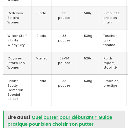
Callaway
Blade
33
500g
Simplicité,
Solaire
pouces
prise en
Women
main
Wilson Staff
Blade
33
530g
Toucher,
Infinite
pouces
grip
Windy City
femme
Odyssey
Maillet
32-34
520g
Poids
Stroke Lab
pouces
réparti,
Women
stabilité
Titleist
Blade
33
530g
Précision,
Scotty
pouces
prestige
Cameron
Special
Select
Lire aussi
Quel putter pour débutant ? Guide
pratique pour bien choisir son putter