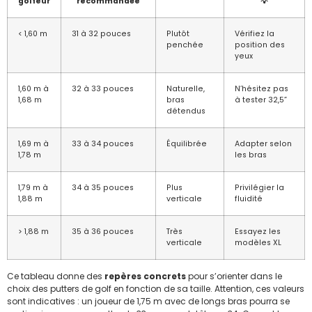
golfeur
recommandée
💡
< 1,60 m
31 à 32 pouces
Plutôt
Vérifiez la
penchée
position des
yeux
1,60 m à
32 à 33 pouces
Naturelle,
N’hésitez pas
1,68 m
bras
à tester 32,5”
détendus
1,69 m à
33 à 34 pouces
Équilibrée
Adapter selon
1,78 m
les bras
1,79 m à
34 à 35 pouces
Plus
Privilégier la
1,88 m
verticale
fluidité
> 1,88 m
35 à 36 pouces
Très
Essayez les
verticale
modèles XL
Ce tableau donne des
repères concrets
pour s’orienter dans le
choix des putters de golf en fonction de sa taille. Attention, ces valeurs
sont indicatives : un joueur de 1,75 m avec de longs bras pourra se