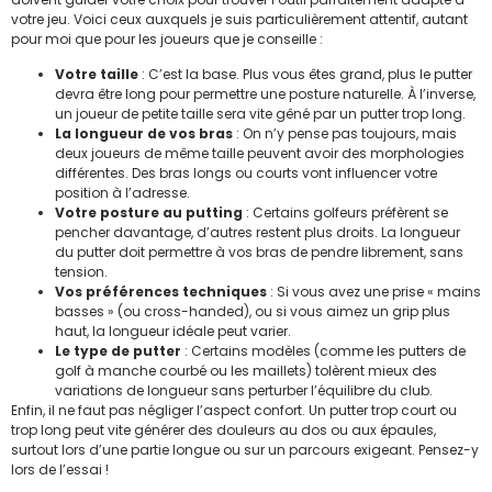
votre jeu. Voici ceux auxquels je suis particulièrement attentif, autant
pour moi que pour les joueurs que je conseille :
Votre taille
: C’est la base. Plus vous êtes grand, plus le putter
devra être long pour permettre une posture naturelle. À l’inverse,
un joueur de petite taille sera vite gêné par un putter trop long.
La longueur de vos bras
: On n’y pense pas toujours, mais
deux joueurs de même taille peuvent avoir des morphologies
différentes. Des bras longs ou courts vont influencer votre
position à l’adresse.
Votre posture au putting
: Certains golfeurs préfèrent se
pencher davantage, d’autres restent plus droits. La longueur
du putter doit permettre à vos bras de pendre librement, sans
tension.
Vos préférences techniques
: Si vous avez une prise « mains
basses » (ou cross-handed), ou si vous aimez un grip plus
haut, la longueur idéale peut varier.
Le type de putter
: Certains modèles (comme les putters de
golf à manche courbé ou les maillets) tolèrent mieux des
variations de longueur sans perturber l’équilibre du club.
Enfin, il ne faut pas négliger l’aspect confort. Un putter trop court ou
trop long peut vite générer des douleurs au dos ou aux épaules,
surtout lors d’une partie longue ou sur un parcours exigeant. Pensez-y
lors de l’essai !