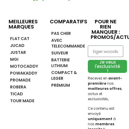
MEILLEURES
COMPARATIFS
POUR NE
MARQUES
RIEN
MANQUER :
PAS CHER
PROMOS/ACTU
FLAT CAT
AVEC
JUCAD
TELECOMMANDE
JUSTAR
SUIVEUR
MGI
BATTERIE
Je veux
LITHIUM
MOTOCADDY
l'exclusivité
!
COMPACT &
POWAKADDY
LEGER
Recevez en
avant-
PROMADE
première
nos
PREMIUM
ROBERA
meilleures offres
,
TICAD
actus et
exclusivités,
TOUR MADE
Ce contenu est
envoyé
uniquement
à
nos
membres