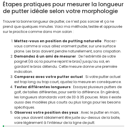
Étapes pratiques pour mesurer la longueur
de putter idéale selon votre morphologie
Trouver la bonne longueur de putter, ce n’est pas sorcier et ça ne
prend que quelques minutes. Voici ma méthode, testée et approuvée
sur le practice comme dans mon salon :
Mettez-vous en position de putting naturelle
: Placez-
vous comme si vous alliez vraiment putter, sur une surface
plane. Les bras doivent pendre naturellement, sans crispation.
Demandez à un ami de mesurer
: De l’extrémité de votre
poignet (là où la paume rejoint le bras) jusqu’au sol, en
gardant le bras détendu. Cette mesure donne une première
indication.
Comparez avec votre putter actuel
: Si votre putter actuel
est trop long ou trop court, ajustez la mesure en conséquence.
Testez différentes longueurs
: Essayez plusieurs putters de
golf, de tailles différentes, pour sentir la différence. En général,
les longueurs standards vont de 33 à 35 pouces. Mais il existe
aussi des modèles plus courts ou plus longs pour les besoins
spécifiques.
Observez votre position des yeux
: Avec le putter en main,
vos yeux doivent idéalement être juste au-dessus de la balle,
voire légèrement à l’intérieur de la ligne de putt.