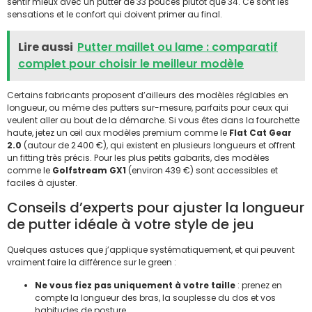
sentir mieux avec un putter de 33 pouces plutôt que 34. Ce sont les
sensations et le confort qui doivent primer au final.
Lire aussi
Putter maillet ou lame : comparatif
complet pour choisir le meilleur modèle
Certains fabricants proposent d’ailleurs des modèles réglables en
longueur, ou même des putters sur-mesure, parfaits pour ceux qui
veulent aller au bout de la démarche. Si vous êtes dans la fourchette
haute, jetez un œil aux modèles premium comme le
Flat Cat Gear
2.0
(autour de 2 400 €), qui existent en plusieurs longueurs et offrent
un fitting très précis. Pour les plus petits gabarits, des modèles
comme le
Golfstream GX1
(environ 439 €) sont accessibles et
faciles à ajuster.
Conseils d’experts pour ajuster la longueur
de putter idéale à votre style de jeu
Quelques astuces que j’applique systématiquement, et qui peuvent
vraiment faire la différence sur le green :
Ne vous fiez pas uniquement à votre taille
: prenez en
compte la longueur des bras, la souplesse du dos et vos
habitudes de posture.