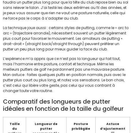
faudra un putter plus long pour que la tête du club repose bien au sol
sans relever le talon. J’ai testé les deux extrêmes au fil des années, et
je peux vous assurer que rien ne vaut une posture naturelle, celle qui
ne force pas le corps à s’adapter au club.
La technique joue aussi : certains styles de putting, comme le « arc to
arc » (trajectoire arrondie), nécessitent souvent un putter légèrement
plus court pour favoriser le mouvement. Les amateurs de putting «
droit-droit » (straight back/straight through) peuvent préférer un
putter un peu plus long pour mieux guider la face du club.
L’expérience m’a appris que ce n’est pas la longueur qui fait tout,
mais l’harmonie entre posture, confort et technique. Même les
meilleurs putters de golf ne pardonnent pas une mauvaise posture.
Mon astuce : faites quelques putts en position normale, puis avec le
putter plus court ou plus long, et notez vos sensations. Le bon choix,
c’est celui qui libère votre geste, pas celui qui vous contraint à
changer toute votre routine.
Comparatif des longueurs de putter
idéales en fonction de la taille du golfeur
Taille
Longueur de
Posture
Astuce
du
putter
privilégiée
d’ajustement