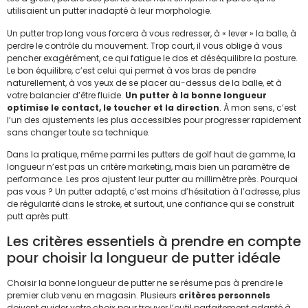
utilisaient un putter inadapté à leur morphologie.
Un putter trop long vous forcera à vous redresser, à « lever » la balle, à
perdre le contrôle du mouvement. Trop court, il vous oblige à vous
pencher exagérément, ce qui fatigue le dos et déséquilibre la posture.
Le bon équilibre, c’est celui qui permet à vos bras de pendre
naturellement, à vos yeux de se placer au-dessus de la balle, et à
votre balancier d’être fluide.
Un putter à la bonne longueur
optimise le contact, le toucher et la direction
. À mon sens, c’est
l’un des ajustements les plus accessibles pour progresser rapidement
sans changer toute sa technique.
Dans la pratique, même parmi les putters de golf haut de gamme, la
longueur n’est pas un critère marketing, mais bien un paramètre de
performance. Les pros ajustent leur putter au millimètre près. Pourquoi
pas vous ? Un putter adapté, c’est moins d’hésitation à l’adresse, plus
de régularité dans le stroke, et surtout, une confiance qui se construit
putt après putt.
Les critères essentiels à prendre en compte
pour choisir la longueur de putter idéale
Choisir la bonne longueur de putter ne se résume pas à prendre le
premier club venu en magasin. Plusieurs
critères personnels
doivent guider votre choix pour trouver l’outil parfaitement adapté à