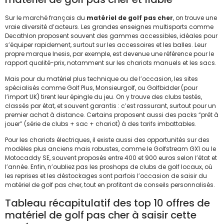
Sur le marché français du
matériel de golf pas cher
, on trouve une
vraie diversité d’acteurs. Les grandes enseignes multisports comme
Decathlon proposent souvent des gammes accessibles, idéales pour
s’équiper rapidement, surtout sur les accessoires et les balles. Leur
propre marque Inesis, par exemple, est devenue une référence pour le
rapport qualité-prix, notamment sur les chariots manuels et les sacs.
Mais pour du matériel plus technique ou de l’occasion, les sites
spécialisés comme Golf Plus, Monsieurgolf, ou Golfbidder (pour
l’import UK) tirent leur épingle du jeu. On y trouve des clubs testés,
classés par état, et souvent garantis : c’est rassurant, surtout pour un
premier achat à distance. Certains proposent aussi des packs “prêt à
jouer” (série de clubs + sac + chariot) à des tarifs imbattables.
Pour les chariots électriques, il existe aussi des opportunités sur des
modèles plus anciens mais robustes, comme le Golfstream GX1 ou le
Motocaddy SE, souvent proposés entre 400 et 900 euros selon l’état et
l’année. Enfin, n’oubliez pas les proshops de clubs de golf locaux, où
les reprises et les déstockages sont parfois l’occasion de saisir du
matériel de golf pas cher, tout en profitant de conseils personnalisés.
Tableau récapitulatif des top 10 offres de
matériel de golf pas cher à saisir cette