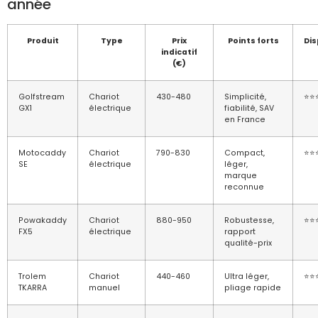
année
Produit
Type
Prix
Points forts
Dis
indicatif
(€)
Golfstream
Chariot
430-480
Simplicité,
⭐⭐
GX1
électrique
fiabilité, SAV
en France
Motocaddy
Chariot
790-830
Compact,
⭐⭐
SE
électrique
léger,
marque
reconnue
Powakaddy
Chariot
880-950
Robustesse,
⭐⭐
FX5
électrique
rapport
qualité-prix
Trolem
Chariot
440-460
Ultra léger,
⭐⭐
TKARRA
manuel
pliage rapide