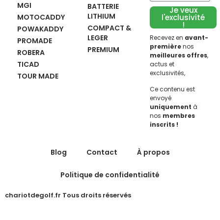
MGI
BATTERIE
Je veux
LITHIUM
MOTOCADDY
l'exclusivité
!
COMPACT &
POWAKADDY
LEGER
Recevez en
avant-
PROMADE
première
nos
PREMIUM
ROBERA
meilleures offres
,
TICAD
actus et
exclusivités,
TOUR MADE
Ce contenu est
envoyé
uniquement
à
nos
membres
inscrits !
Blog
Contact
À propos
Politique de confidentialité
chariotdegolf.fr Tous droits réservés