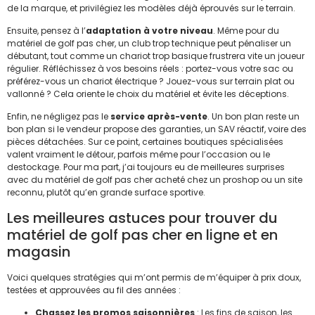
de la marque, et privilégiez les modèles déjà éprouvés sur le terrain.
Ensuite, pensez à l’
adaptation à votre niveau
. Même pour du
matériel de golf pas cher, un club trop technique peut pénaliser un
débutant, tout comme un chariot trop basique frustrera vite un joueur
régulier. Réfléchissez à vos besoins réels : portez-vous votre sac ou
préférez-vous un chariot électrique ? Jouez-vous sur terrain plat ou
vallonné ? Cela oriente le choix du matériel et évite les déceptions.
Enfin, ne négligez pas le
service après-vente
. Un bon plan reste un
bon plan si le vendeur propose des garanties, un SAV réactif, voire des
pièces détachées. Sur ce point, certaines boutiques spécialisées
valent vraiment le détour, parfois même pour l’occasion ou le
destockage. Pour ma part, j’ai toujours eu de meilleures surprises
avec du matériel de golf pas cher acheté chez un proshop ou un site
reconnu, plutôt qu’en grande surface sportive.
Les meilleures astuces pour trouver du
matériel de golf pas cher en ligne et en
magasin
Voici quelques stratégies qui m’ont permis de m’équiper à prix doux,
testées et approuvées au fil des années :
Chassez les promos saisonnières
: Les fins de saison, les