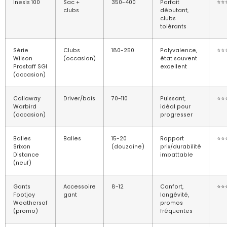
Inesis 100
Sac +
350-400
Parfait
⭐⭐
clubs
débutant,
clubs
tolérants
Série
Clubs
180-250
Polyvalence,
⭐⭐
Wilson
(occasion)
état souvent
Prostaff SGI
excellent
(occasion)
Callaway
Driver/bois
70-110
Puissant,
⭐⭐
Warbird
idéal pour
(occasion)
progresser
Balles
Balles
15-20
Rapport
⭐⭐
Srixon
(douzaine)
prix/durabilité
Distance
imbattable
(neuf)
Gants
Accessoire
8-12
Confort,
⭐⭐
Footjoy
gant
longévité,
Weathersof
promos
(promo)
fréquentes