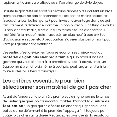
rapidement dans sa pratique ou si l’on change de style de jeu.
Ensuite, le golf reste un sport où certains accessoires coûtent un bras…
alors pourquoi ne pas économiser sur les postes moins “critiques”
(sacs, chariots, balles, gants), pour investir davantage dans ce qui
fait vraiment la différence, comme un bon putter ou un fitting de clubs
? Enfin, acheter malin, c’est aussi limiter les risques d’acheter du
matériel “à la mode” mais inadapté : un club neuf à bas prix (ou
d’occasion en super état) peut parfois s’avérer plus performant pour
votre jeu qu’une série dernier cri.
L’essentiel, c’est d’éviter les fausses économies : mieux vaut du
matériel de golf pas cher mais fiable
qu’un produit bas de
gamme qui vous lâchera à la première averse. Et croyez-moi, un
équipement bien choisi, même à petit prix, peut largement tenir la
route sur les plus beaux fairways !
Les critères essentiels pour bien
sélectionner son matériel de golf pas cher
Avant de foncer sur la première promo vue en ligne, prenez le temps
de vérifier quelques points incontournables. D’abord, la
qualité de
fabrication
: un grip qui se décolle, un chariot qui grince ou des
balles qui se déforment à la première frappe, ça finit toujours par
coûter plus cher sur la durée. Regardez les avis clients, la réputation