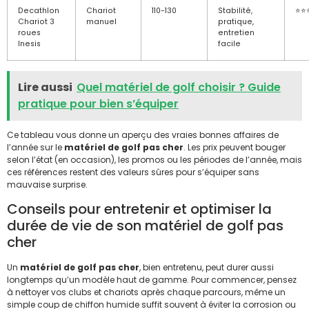
Decathlon
Chariot
110-130
Stabilité,
⭐⭐
Chariot 3
manuel
pratique,
roues
entretien
Inesis
facile
Lire aussi
Quel matériel de golf choisir ? Guide
pratique pour bien s’équiper
Ce tableau vous donne un aperçu des vraies bonnes affaires de
l’année sur le
matériel de golf pas cher
. Les prix peuvent bouger
selon l’état (en occasion), les promos ou les périodes de l’année, mais
ces références restent des valeurs sûres pour s’équiper sans
mauvaise surprise.
Conseils pour entretenir et optimiser la
durée de vie de son matériel de golf pas
cher
Un
matériel de golf pas cher
, bien entretenu, peut durer aussi
longtemps qu’un modèle haut de gamme. Pour commencer, pensez
à nettoyer vos clubs et chariots après chaque parcours, même un
simple coup de chiffon humide suffit souvent à éviter la corrosion ou