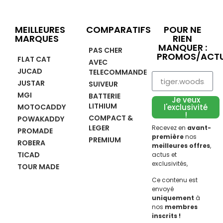
MEILLEURES
COMPARATIFS
POUR NE
MARQUES
RIEN
MANQUER :
PAS CHER
PROMOS/ACTU
FLAT CAT
AVEC
JUCAD
TELECOMMANDE
JUSTAR
SUIVEUR
MGI
BATTERIE
Je veux
LITHIUM
MOTOCADDY
l'exclusivité
!
COMPACT &
POWAKADDY
LEGER
Recevez en
avant-
PROMADE
première
nos
PREMIUM
ROBERA
meilleures offres
,
TICAD
actus et
exclusivités,
TOUR MADE
Ce contenu est
envoyé
uniquement
à
nos
membres
inscrits !