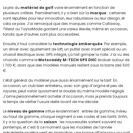
Le prix du
matériel de golf
varie énormément en fonction de
plusieurs critères. Premièrement, il y a bien sûr la
marque
: certaines
sont réputées pour leur innovation, leur robustesse ou leur design, et
cela se paie. J’ai remarqué que des marques comme Callaway,
Titleist ou TaylorMade gardent une valeur élevée, même en occasion,
tandis que d’autres sont plus accessibles.
Ensuite, il faut considérer la
technologie embarquée
. Par exemple,
un driver avec ajustement de loft, un putter avec insert spécial ou un
chariot électrique avec GPS intégré, ça fait grimper la note. J’ai vu des
chariots comme le
Motocaddy M-TECH GPS DHC
évoluer autour de
1 700 €, alors que des modèles manuels restent sous la barre des 500
€.
L’état général du matériel joue aussi énormément sur le tarif. En
occasion, un club bien entretenu, avec son grip d’origine et peu de
rayures, peut valoir quasiment le double du même modèle négligé.
J’aime personnellement acheter d’occasion, mais je prends toujours
le temps de vérifier l’usure réelle avant de me décider.
Le
niveau de gamme
influe évidemment : entrée de gamme, milieu
ou haut de gamme, chaque segment a ses codes et ses tarifs. Enfin,
il y a la question de la
saison
: les nouveautés sortent souvent au
printemps, et c’est à ce moment que les modèles de l’année
précédente se retrouvent en promotion, une bonne affaire pour qui sait