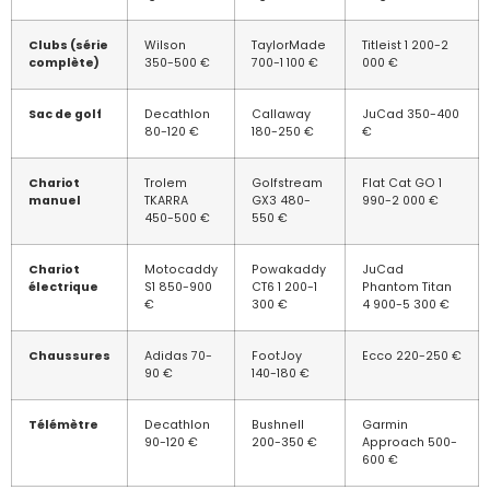
Clubs (série
Wilson
TaylorMade
Titleist 1 200-2
complète)
350-500 €
700-1 100 €
000 €
Sac de golf
Decathlon
Callaway
JuCad 350-400
80-120 €
180-250 €
€
Chariot
Trolem
Golfstream
Flat Cat GO 1
manuel
TKARRA
GX3 480-
990-2 000 €
450-500 €
550 €
Chariot
Motocaddy
Powakaddy
JuCad
électrique
S1 850-900
CT6 1 200-1
Phantom Titan
€
300 €
4 900-5 300 €
Chaussures
Adidas 70-
FootJoy
Ecco 220-250 €
90 €
140-180 €
Télémètre
Decathlon
Bushnell
Garmin
90-120 €
200-350 €
Approach 500-
600 €