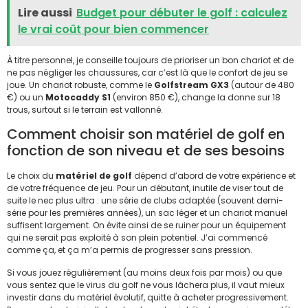
Lire aussi
Budget pour débuter le golf : calculez
le vrai coût pour bien commencer
À titre personnel, je conseille toujours de prioriser un bon chariot et de
ne pas négliger les chaussures, car c’est là que le confort de jeu se
joue. Un chariot robuste, comme le
Golfstream GX3
(autour de 480
€) ou un
Motocaddy S1
(environ 850 €), change la donne sur 18
trous, surtout si le terrain est vallonné.
Comment choisir son matériel de golf en
fonction de son niveau et de ses besoins
Le choix du
matériel de golf
dépend d’abord de votre expérience et
de votre fréquence de jeu. Pour un débutant, inutile de viser tout de
suite le nec plus ultra : une série de clubs adaptée (souvent demi-
série pour les premières années), un sac léger et un chariot manuel
suffisent largement. On évite ainsi de se ruiner pour un équipement
qui ne serait pas exploité à son plein potentiel. J’ai commencé
comme ça, et ça m’a permis de progresser sans pression.
Si vous jouez régulièrement (au moins deux fois par mois) ou que
vous sentez que le virus du golf ne vous lâchera plus, il vaut mieux
investir dans du matériel évolutif, quitte à acheter progressivement.