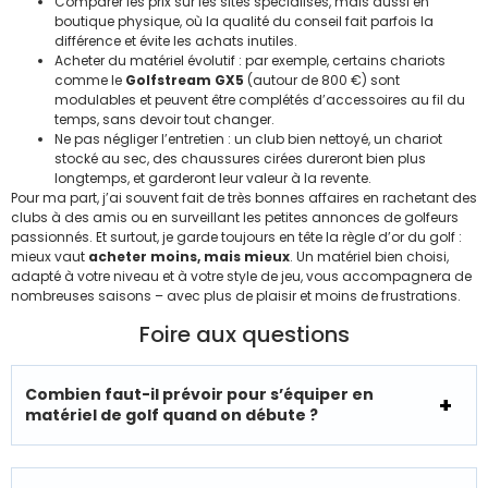
Comparer les prix sur les sites spécialisés, mais aussi en
boutique physique, où la qualité du conseil fait parfois la
différence et évite les achats inutiles.
Acheter du matériel évolutif : par exemple, certains chariots
comme le
Golfstream GX5
(autour de 800 €) sont
modulables et peuvent être complétés d’accessoires au fil du
temps, sans devoir tout changer.
Ne pas négliger l’entretien : un club bien nettoyé, un chariot
stocké au sec, des chaussures cirées dureront bien plus
longtemps, et garderont leur valeur à la revente.
Pour ma part, j’ai souvent fait de très bonnes affaires en rachetant des
clubs à des amis ou en surveillant les petites annonces de golfeurs
passionnés. Et surtout, je garde toujours en tête la règle d’or du golf :
mieux vaut
acheter moins, mais mieux
. Un matériel bien choisi,
adapté à votre niveau et à votre style de jeu, vous accompagnera de
nombreuses saisons – avec plus de plaisir et moins de frustrations.
Foire aux questions
Combien faut-il prévoir pour s’équiper en
matériel de golf quand on débute ?