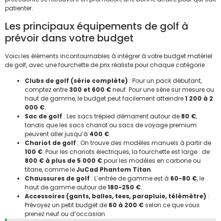
patienter.
Les principaux équipements de golf à
prévoir dans votre budget
Voici les éléments incontournables à intégrer à votre budget matériel
de golf, avec une fourchette de prix réaliste pour chaque catégorie :
Clubs de golf (série complète)
: Pour un pack débutant,
comptez entre
300 et 600 €
neuf. Pour une série sur mesure ou
haut de gamme, le budget peut facilement atteindre
1 200 à 2
000 €
.
Sac de golf
: Les sacs trépied démarrent autour de
80 €
,
tandis que les sacs chariot ou sacs de voyage premium
peuvent aller jusqu’à
400 €
.
Chariot de golf
: On trouve des modèles manuels à partir de
100 €
. Pour les chariots électriques, la fourchette est large : de
800 € à plus de 5 000 €
pour les modèles en carbone ou
titane, comme le
JuCad Phantom Titan
.
Chaussures de golf
: L’entrée de gamme est à
60-80 €
, le
haut de gamme autour de
180-250 €
.
Accessoires (gants, balles, tees, parapluie, télémètre)
:
Prévoyez un petit budget de
60 à 200 €
selon ce que vous
prenez neuf ou d’occasion.