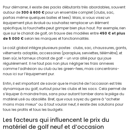
Pour démarrer, il existe des packs débutants très abordables, souvent
autour de
300 à 600 €
pour un ensemble complet (clubs, sac,
parfois même quelques balles et tees). Mais, si vous visez un
équipement plus évolué ou souhaitez remplacer un élément
spécifique, la fourchette peut grimper bien plus haut. Par exemple, rien
que sur le chariot de golf, on trouve des modèles entre
450 € et plus
de 5 000 €
selon les marques et fonctionnalités.
Le coût global intègre plusieurs postes : clubs, sac, chaussures, gants,
vêtements adaptés, accessoires (parapluie, serviettes, télémètre), et
bien sûr, le fameux chariot de golf – un vrai allié pour qui joue
régulièrement. Il ne faut pas non plus négliger les frais annexes
comme l’adhésion au club ou les green-fees, mais concentrons-
nous ici sur l’équipement pur.
Enfin, il est important de savoir que le marché de l’occasion est très
dynamique au golf, surtout pour les clubs et les sacs. Cela permet de
s’équiper à moindre frais, sans pour autant tomber dans le piège du
matériel usé ou obsolète. Bref, que vous soyez du genre à “acheter
moins mais mieux” ou à tout vouloir neuf, il existe des solutions pour
tous les profils et tous les budgets.
Les facteurs qui influencent le prix du
matériel de golf neuf et d’occasion