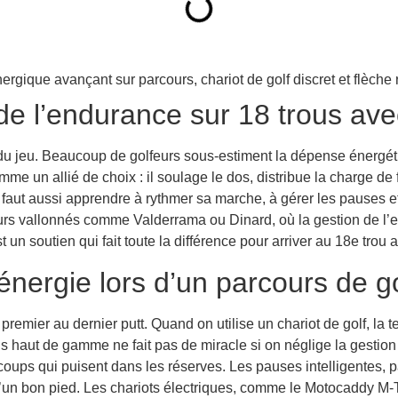
l’endurance sur 18 trous avec 
té du jeu. Beaucoup de golfeurs sous-estiment la dépense énergéti
mme un allié de choix : il soulage le dos, distribue la charge d
l faut aussi apprendre à rythmer sa marche, à gérer les pauses 
s vallonnés comme Valderrama ou Dinard, où la gestion de l’effo
t un soutien qui fait toute la différence pour arriver au 18e trou
’énergie lors d’un parcours de g
u premier au dernier putt. Quand on utilise un chariot de golf, la
us haut de gamme ne fait pas de miracle si on néglige la gestion 
à-coups qui puisent dans les réserves. Les pauses intelligentes, p
ir d’un bon pied. Les chariots électriques, comme le Motocaddy 