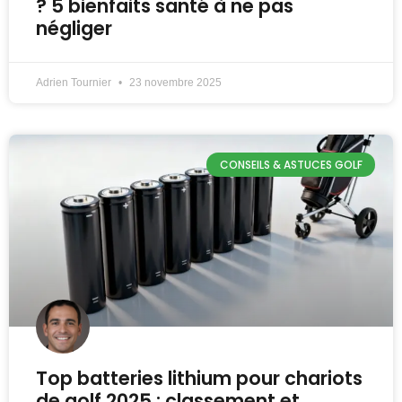
? 5 bienfaits santé à ne pas
négliger
Adrien Tournier
23 novembre 2025
CONSEILS & ASTUCES GOLF
Top batteries lithium pour chariots
de golf 2025 : classement et