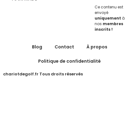
Ce contenu est
envoyé
uniquement
à
nos
membres
inscrits !
Blog
Contact
À propos
Politique de confidentialité
chariotdegolf.fr Tous droits réservés