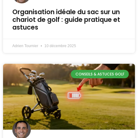
Organisation idéale du sac sur un
chariot de golf : guide pratique et
astuces
Adrien Tournier
10 décembre 2025
CONSEILS & ASTUCES GOLF