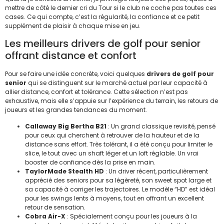
mettre de côté le dernier cri du Tour si le club ne coche pas toutes ces
cases. Ce qui compte, c’est la régularité, la confiance et ce petit
supplément de plaisir à chaque mise en jeu.
Les meilleurs drivers de golf pour senior
offrant distance et confort
Pour se faire une idée concrète, voici quelques
drivers de golf pour
senior
qui se distinguent sur le marché actuel par leur capacité à
allier distance, confort et tolérance. Cette sélection n’est pas
exhaustive, mais elle s’appuie sur l’expérience du terrain, les retours de
joueurs et les grandes tendances du moment.
Callaway Big Bertha B21
: Un grand classique revisité, pensé
pour ceux qui cherchent à retrouver de la hauteur et de la
distance sans effort. Très tolérant, il a été conçu pour limiter le
slice, le tout avec un shaft léger et un loft réglable. Un vrai
booster de confiance dès la prise en main.
TaylorMade Stealth HD
: Un driver récent, particulièrement
apprécié des seniors pour sa légèreté, son sweet spot large et
sa capacité à corriger les trajectoires. Le modèle “HD” est idéal
pour les swings lents à moyens, tout en offrant un excellent
retour de sensation.
Cobra Air-X
: Spécialement conçu pour les joueurs à la