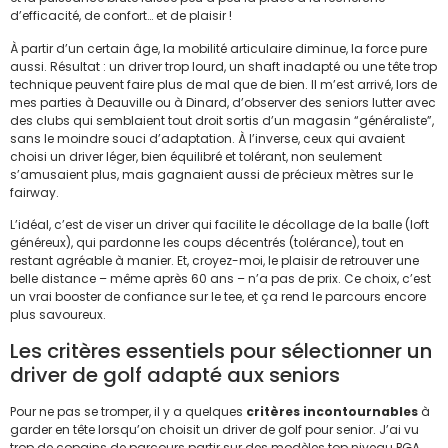
d’efficacité, de confort… et de plaisir !
À partir d’un certain âge, la mobilité articulaire diminue, la force pure
aussi. Résultat : un driver trop lourd, un shaft inadapté ou une tête trop
technique peuvent faire plus de mal que de bien. Il m’est arrivé, lors de
mes parties à Deauville ou à Dinard, d’observer des seniors lutter avec
des clubs qui semblaient tout droit sortis d’un magasin “généraliste”,
sans le moindre souci d’adaptation. À l’inverse, ceux qui avaient
choisi un driver léger, bien équilibré et tolérant, non seulement
s’amusaient plus, mais gagnaient aussi de précieux mètres sur le
fairway.
L’idéal, c’est de viser un driver qui facilite le décollage de la balle (loft
généreux), qui pardonne les coups décentrés (tolérance), tout en
restant agréable à manier. Et, croyez-moi, le plaisir de retrouver une
belle distance – même après 60 ans – n’a pas de prix. Ce choix, c’est
un vrai booster de confiance sur le tee, et ça rend le parcours encore
plus savoureux.
Les critères essentiels pour sélectionner un
driver de golf adapté aux seniors
Pour ne pas se tromper, il y a quelques
critères incontournables
à
garder en tête lorsqu’on choisit un driver de golf pour senior. J’ai vu
trop de copains de parcours partir sur des modèles top niveau PGA,