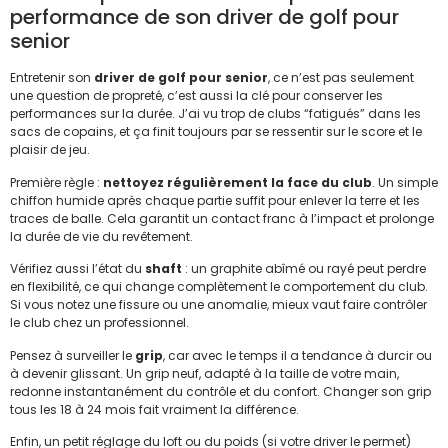
performance de son driver de golf pour
senior
Entretenir son
driver de golf pour senior
, ce n’est pas seulement
une question de propreté, c’est aussi la clé pour conserver les
performances sur la durée. J’ai vu trop de clubs “fatigués” dans les
sacs de copains, et ça finit toujours par se ressentir sur le score et le
plaisir de jeu.
Première règle :
nettoyez régulièrement la face du club
. Un simple
chiffon humide après chaque partie suffit pour enlever la terre et les
traces de balle. Cela garantit un contact franc à l’impact et prolonge
la durée de vie du revêtement.
Vérifiez aussi l’état du
shaft
: un graphite abîmé ou rayé peut perdre
en flexibilité, ce qui change complètement le comportement du club.
Si vous notez une fissure ou une anomalie, mieux vaut faire contrôler
le club chez un professionnel.
Pensez à surveiller le
grip
, car avec le temps il a tendance à durcir ou
à devenir glissant. Un grip neuf, adapté à la taille de votre main,
redonne instantanément du contrôle et du confort. Changer son grip
tous les 18 à 24 mois fait vraiment la différence.
Enfin, un petit réglage du loft ou du poids (si votre driver le permet)