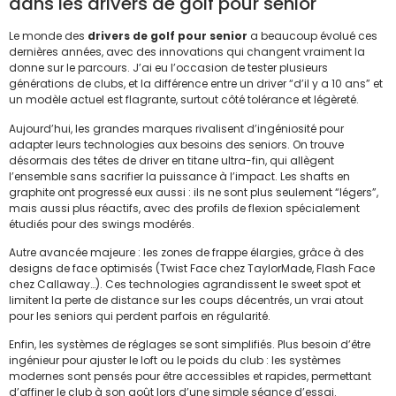
dans les drivers de golf pour senior
Le monde des
drivers de golf pour senior
a beaucoup évolué ces
dernières années, avec des innovations qui changent vraiment la
donne sur le parcours. J’ai eu l’occasion de tester plusieurs
générations de clubs, et la différence entre un driver “d’il y a 10 ans” et
un modèle actuel est flagrante, surtout côté tolérance et légèreté.
Aujourd’hui, les grandes marques rivalisent d’ingéniosité pour
adapter leurs technologies aux besoins des seniors. On trouve
désormais des têtes de driver en titane ultra-fin, qui allègent
l’ensemble sans sacrifier la puissance à l’impact. Les shafts en
graphite ont progressé eux aussi : ils ne sont plus seulement “légers”,
mais aussi plus réactifs, avec des profils de flexion spécialement
étudiés pour des swings modérés.
Autre avancée majeure : les zones de frappe élargies, grâce à des
designs de face optimisés (Twist Face chez TaylorMade, Flash Face
chez Callaway…). Ces technologies agrandissent le sweet spot et
limitent la perte de distance sur les coups décentrés, un vrai atout
pour les seniors qui perdent parfois en régularité.
Enfin, les systèmes de réglages se sont simplifiés. Plus besoin d’être
ingénieur pour ajuster le loft ou le poids du club : les systèmes
modernes sont pensés pour être accessibles et rapides, permettant
d’affiner le club à son goût lors d’une simple séance d’essai.