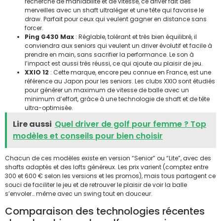
recherche de maniabilité et de vitesse, ce driver fait des
merveilles avec un shaft ultraléger et une tête qui favorise le
draw. Parfait pour ceux qui veulent gagner en distance sans
forcer.
Ping G430 Max
: Réglable, tolérant et très bien équilibré, il
conviendra aux seniors qui veulent un driver évolutif et facile à
prendre en main, sans sacrifier la performance. Le son à
l’impact est aussi très réussi, ce qui ajoute au plaisir de jeu.
XXIO 12
: Cette marque, encore peu connue en France, est une
référence au Japon pour les seniors. Les clubs XXIO sont étudiés
pour générer un maximum de vitesse de balle avec un
minimum d’effort, grâce à une technologie de shaft et de tête
ultra-optimisée.
Lire aussi
Quel driver de golf pour femme ? Top
modèles et conseils pour bien choisir
Chacun de ces modèles existe en version “Senior” ou “Lite”, avec des
shafts adaptés et des lofts généreux. Les prix varient (comptez entre
300 et 600 € selon les versions et les promos), mais tous partagent ce
souci de faciliter le jeu et de retrouver le plaisir de voir la balle
s’envoler… même avec un swing tout en douceur.
Comparaison des technologies récentes