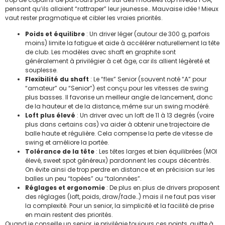
pensant qu’ils allaient “rattraper” leur jeunesse… Mauvaise idée ! Mieux
vaut rester pragmatique et cibler les vraies priorités.
Poids et équilibre
: Un driver léger (autour de 300 g, parfois
moins) limite la fatigue et aide à accélérer naturellement la tête
de club. Les modèles avec shaft en graphite sont
généralement à privilégier à cet âge, car ils allient légèreté et
souplesse.
Flexibilité du shaft
: Le “flex” Senior (souvent noté “A” pour
“amateur” ou “Senior”) est conçu pour les vitesses de swing
plus basses. Il favorise un meilleur angle de lancement, donc
de la hauteur et de la distance, même sur un swing modéré.
Loft plus élevé
: Un driver avec un loft de 11 à 13 degrés (voire
plus dans certains cas) va aider à obtenir une trajectoire de
balle haute et régulière. Cela compense la perte de vitesse de
swing et améliore la portée.
Tolérance de la tête
: Les têtes larges et bien équilibrées (MOI
élevé, sweet spot généreux) pardonnent les coups décentrés.
On évite ainsi de trop perdre en distance et en précision sur les
balles un peu “topées” ou “talonnées”.
Réglages et ergonomie
: De plus en plus de drivers proposent
des réglages (loft, poids, draw/fade…) mais il ne faut pas viser
la complexité. Pour un senior, la simplicité et la facilité de prise
en main restent des priorités.
Quand je conseille un senior, je privilégie toujours ces points, quitte à