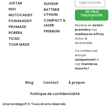
JUSTAR
SUIVEUR
MGI
BATTERIE
Je veux
LITHIUM
MOTOCADDY
l'exclusivité
!
COMPACT &
POWAKADDY
LEGER
Recevez en
avant-
PROMADE
première
nos
PREMIUM
ROBERA
meilleures offres
,
TICAD
actus et
exclusivités,
TOUR MADE
Ce contenu est
envoyé
uniquement
à
nos
membres
inscrits !
Blog
Contact
À propos
Politique de confidentialité
chariotdegolf.fr Tous droits réservés