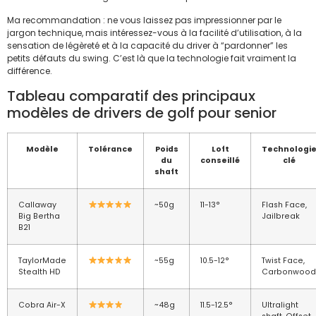
Ma recommandation : ne vous laissez pas impressionner par le
jargon technique, mais intéressez-vous à la facilité d’utilisation, à la
sensation de légèreté et à la capacité du driver à “pardonner” les
petits défauts du swing. C’est là que la technologie fait vraiment la
différence.
Tableau comparatif des principaux
modèles de drivers de golf pour senior
Modèle
Tolérance
Poids
Loft
Technologi
du
conseillé
clé
shaft
Callaway
~50g
11-13°
Flash Face,
Big Bertha
Jailbreak
B21
TaylorMade
~55g
10.5-12°
Twist Face,
Stealth HD
Carbonwood
Cobra Air-X
~48g
11.5-12.5°
Ultralight