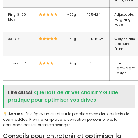
shaft, Offset
Ping G430
~50g
10.5-12°
Adjustable,
Max
Forgiving
Face
XXIO 12
~40g
10.5-12.5°
Weight Plus,
Rebound
Frame
Titleist TSR1
~40g
11°
Ultra-
Lightweight
Design
Lire aussi
Quel loft de driver choisir ? Guide
pratique pour optimiser vos drives
Astuce
: Privilégiez un essai sur le practice avec deux ou trois de
ces modèles. Rien ne remplace la sensation personnelle et la
confiance dès les premiers swings !
Conseils pour entretenir et optimiser la