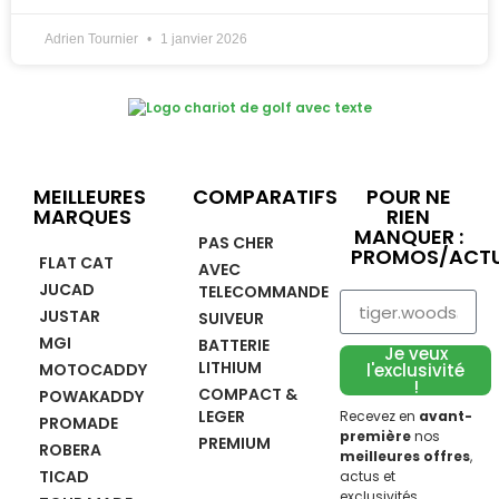
Adrien Tournier
1 janvier 2026
MEILLEURES
COMPARATIFS
POUR NE
MARQUES
RIEN
MANQUER :
PAS CHER
PROMOS/ACTU
FLAT CAT
AVEC
JUCAD
TELECOMMANDE
JUSTAR
SUIVEUR
MGI
BATTERIE
Je veux
LITHIUM
MOTOCADDY
l'exclusivité
!
COMPACT &
POWAKADDY
LEGER
Recevez en
avant-
PROMADE
première
nos
PREMIUM
ROBERA
meilleures offres
,
TICAD
actus et
exclusivités,