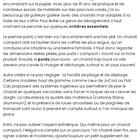
encombrant sur le papier. Avec plus de 15 ans de pratique et de
nombreux essais de matériels sur des parcours variés, j’ai vu
beaucoup de golfeurs galérer avec des chariots mal adaptés à la
taille de leur coffre. Pour éviter ce genre de désagrément, il faut
vraiment se pencher sur quelques
critères essentiels
.
Le premier point, c’est bien sûr l’encombrement une fois plié. Un chariot
compact doit se faufiler dans les coffres les plus exigus, qu’on
conduise une citadine ou une berline familiale. Il faut donc regarder
les dimensions réelles pliées, pas juste « compact » inscrit sur la fiche
produit. Ensuite, le
poids
joue aussi : un chariot trop lourd va vite
devenir une corvée à charger et décharger, surtout si on joue souvent.
Autre critère à ne pas négliger : la facilité de pliage et de dépliage.
Certains modèles haut de gamme, comme ceux de JuCad ou Flat
Cat, proposent des systèmes ingénieux qui permettent de plier le
chariot en quelques secondes, sans forcer ni risquer de se coincer les
doigts. La robustesse, la qualité des matériaux (carbone, titane,
aluminium), et la présence de roues amovibles ou de poignées de
transport sont aussi à prendre en compte, surtout si l’on manque de
place.
Enfin, ne pas oublier l’aspect esthétique. Oui, même pour un chariot
compact, l’élégance compte sur un parcours ! Un chariot bien fini, aux
lignes sobres et modernes, ajoute toujours un petit supplément de