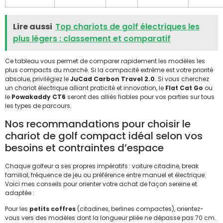
Lire aussi
Top chariots de golf électriques les
plus légers : classement et comparatif
Ce tableau vous permet de comparer rapidement les modèles les
plus compacts du marché. Si la compacité extrême est votre priorité
absolue, privilégiez le
JuCad Carbon Travel 2.0
. Si vous cherchez
un chariot électrique alliant praticité et innovation, le
Flat Cat Go
ou
le
Powakaddy CT6
seront des alliés fiables pour vos parties sur tous
les types de parcours.
Nos recommandations pour choisir le
chariot de golf compact idéal selon vos
besoins et contraintes d’espace
Chaque golfeur a ses propres impératifs : voiture citadine, break
familial, fréquence de jeu ou préférence entre manuel et électrique.
Voici mes conseils pour orienter votre achat de façon sereine et
adaptée :
Pour les
petits coffres
(citadines, berlines compactes), orientez-
vous vers des modèles dont la longueur pliée ne dépasse pas 70 cm.