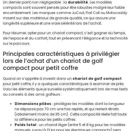
Un dernier point non négligeable : la
durabilité
. Les modèles
compacts sont souvent pensés pour être robustes malgré leur faible
encombrement. Les marques comme JuCad, Flat Cat ou Motocaddy
misent sur des matériaux de grande qualité, ce qui assure une
longévité supérieure et une vraie sérénité lors de l’achat.
Pour résumer, opter pour un chariot compact, c’est gagner du temps,
de l’espace et du confort, tout en préservant l’élégance et la technicité
sur le parcours.
Principales caractéristiques à privilégier
lors de l’achat d’un chariot de golf
compact pour petit coffre
Quand on s’apprête à investir dans un
chariot de golf compact
pour petit coffre, il y a quelques caractéristiques à examiner de près.
Voici les éléments que je surveille systématiquement lors de mes tests
ou conseils à des amis golfeurs :
Dimensions pliées
: privilégiez les modèles dont la longueur
ne dépasse pas 70 cm une fois repliés, et qui restent étroits
(idéalement moins de 35 cm). Cette compacité réelle fait toute
la différence pour les petits coffres.
Poids total
: un chariot léger (entre 5 et 8 kg pour les modèles
manuels, jusqu’à 13 kg pour les électriques compacts) sera