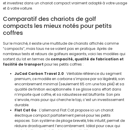
et investirez dans un chariot compact vraiment adapté à votre usage
et à votre voiture.
Comparatif des chariots de golf
compacts les mieux notés pour petits
coffres
Sur le marché, il existe une multitude de chariots affichés comme
“compacts”, mais tous ne se valent pas en pratique. Après de
nombreux tests et retours de golfeurs exigeants, voici les modèles qui
sortent du lot en termes de
compacité, qualité de fabrication et
facilité de transport
pour les petits coffres :
JuCad Carbon Travel 2.0
: Véritable référence du segment
premium, ce modèle en carbone s’impose par sa légèreté, son
encombrement minimal (seulement 65 cm une fois plié) et sa
qualité de finition exceptionnelle. Il se glisse sans effort dans
n’importe quel coffre, et sa robustesse est bluffante. Son prix
s’envole, mais pour qui cherche le top, c’est un investissement
durable.
Flat Cat Go
: L’allemand Flat Cat propose ici un chariot
électrique compact parfaitement pensé pour les petits
espaces. Son système de pliage breveté, très intuitif, permet de
réduire drastiquement l’encombrement. Idéal pour ceux qui