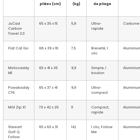
pliées (cm)
(kg)
de pliage
JuCad
65 x 35 x 15
5,9
Ultra-
Carbone
Carbon
rapide
Travel 2.0
Flat Cat Go
68 x 39 x 18
7,5
Breveté, 1
Aluminiu
clic
Motocaddy
65 x 41 x 35
9,9
Simple, 1
Aluminiu
M1
bouton
Powakaddy
65 x 37 x 41
9,9
Ultra-
Aluminiu
CT6
compact
MGI Zip X1
70 x 42 x 25
11
Compact,
Aluminiu
rapide
Stewart
65 x 60 x 31
14,1
1 clic, Follow
Aluminiu
Golf Q
Me
Follow