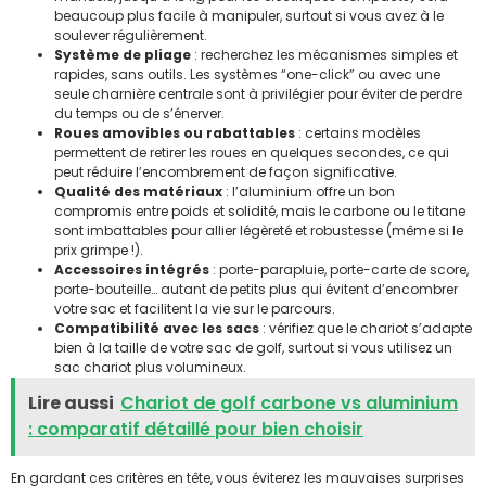
beaucoup plus facile à manipuler, surtout si vous avez à le
soulever régulièrement.
Système de pliage
: recherchez les mécanismes simples et
rapides, sans outils. Les systèmes “one-click” ou avec une
seule charnière centrale sont à privilégier pour éviter de perdre
du temps ou de s’énerver.
Roues amovibles ou rabattables
: certains modèles
permettent de retirer les roues en quelques secondes, ce qui
peut réduire l’encombrement de façon significative.
Qualité des matériaux
: l’aluminium offre un bon
compromis entre poids et solidité, mais le carbone ou le titane
sont imbattables pour allier légèreté et robustesse (même si le
prix grimpe !).
Accessoires intégrés
: porte-parapluie, porte-carte de score,
porte-bouteille… autant de petits plus qui évitent d’encombrer
votre sac et facilitent la vie sur le parcours.
Compatibilité avec les sacs
: vérifiez que le chariot s’adapte
bien à la taille de votre sac de golf, surtout si vous utilisez un
sac chariot plus volumineux.
Lire aussi
Chariot de golf carbone vs aluminium
: comparatif détaillé pour bien choisir
En gardant ces critères en tête, vous éviterez les mauvaises surprises