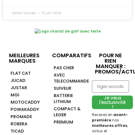
Adrien Tournier
10 juin 2026
MEILLEURES
COMPARATIFS
POUR NE
MARQUES
RIEN
MANQUER :
PAS CHER
PROMOS/ACTU
FLAT CAT
AVEC
JUCAD
TELECOMMANDE
JUSTAR
SUIVEUR
MGI
BATTERIE
Je veux
LITHIUM
MOTOCADDY
l'exclusivité
!
COMPACT &
POWAKADDY
LEGER
Recevez en
avant-
PROMADE
première
nos
PREMIUM
ROBERA
meilleures offres
,
TICAD
actus et