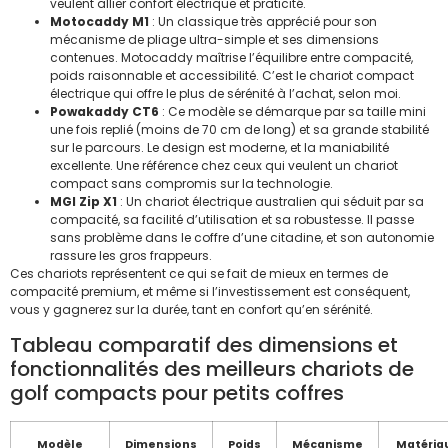
veulent allier confort électrique et praticité.
Motocaddy M1
: Un classique très apprécié pour son
mécanisme de pliage ultra-simple et ses dimensions
contenues. Motocaddy maîtrise l’équilibre entre compacité,
poids raisonnable et accessibilité. C’est le chariot compact
électrique qui offre le plus de sérénité à l’achat, selon moi.
Powakaddy CT6
: Ce modèle se démarque par sa taille mini
une fois replié (moins de 70 cm de long) et sa grande stabilité
sur le parcours. Le design est moderne, et la maniabilité
excellente. Une référence chez ceux qui veulent un chariot
compact sans compromis sur la technologie.
MGI Zip X1
: Un chariot électrique australien qui séduit par sa
compacité, sa facilité d’utilisation et sa robustesse. Il passe
sans problème dans le coffre d’une citadine, et son autonomie
rassure les gros frappeurs.
Ces chariots représentent ce qui se fait de mieux en termes de
compacité premium, et même si l’investissement est conséquent,
vous y gagnerez sur la durée, tant en confort qu’en sérénité.
Tableau comparatif des dimensions et
fonctionnalités des meilleurs chariots de
golf compacts pour petits coffres
Modèle
Dimensions
Poids
Mécanisme
Matéria