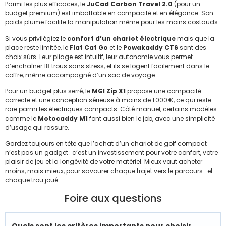
Parmi les plus efficaces, le
JuCad Carbon Travel 2.0
(pour un
budget premium) est imbattable en compacité et en élégance. Son
poids plume facilite la manipulation même pour les moins costauds.
Si vous privilégiez le
confort d’un chariot électrique
mais que la
place reste limitée, le
Flat Cat Go
et le
Powakaddy CT6
sont des
choix sûrs. Leur pliage est intuitif, leur autonomie vous permet
d’enchaîner 18 trous sans stress, et ils se logent facilement dans le
coffre, même accompagné d’un sac de voyage.
Pour un budget plus serré, le
MGI Zip X1
propose une compacité
correcte et une conception sérieuse à moins de 1 000 €, ce qui reste
rare parmi les électriques compacts. Côté manuel, certains modèles
comme le
Motocaddy M1
font aussi bien le job, avec une simplicité
d’usage qui rassure.
Gardez toujours en tête que l’achat d’un chariot de golf compact
n’est pas un gadget : c’est un investissement pour votre confort, votre
plaisir de jeu et la longévité de votre matériel. Mieux vaut acheter
moins, mais mieux, pour savourer chaque trajet vers le parcours… et
chaque trou joué.
Foire aux questions
Quels sont les critères importants pour choisir