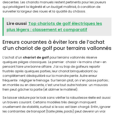
descentes. Les chariots manuels restent pertinents pour les joueurs
qui privilégient la légèreté et un budget maîtrisé, à condition de
surveiller la largeur des roues et la qualité du châssis.
Lire aussi
Top chariots de golf électriques les
plus légers : classement et comparatif
Erreurs courantes à éviter lors de l’achat
d’un chariot de golf pour terrains vallonnés
L’achat d’un
chariot de golf
pour terrains vallonnés réserve
quelques pièges classiques. Le premier : choisir « le moins cher » en
pensant faire une bonne affaire. J’ai vu trop de golfeurs repartir
frustrés après quelques parties, leur chariot brinquebalant ou
complètement déséquilibré sur la moindre pente. Autre erreur
fréquente : négliger le freinage. Sur terrain plat, on s’en passe parfois ;
en montée ou en descente, c’est une tout autre histoire : un mauvais
frein peut gâcher la partie (et abîmer le matériel).
Se laisser séduire par le look sans vérifier la robustesse réelle est aussi
un travers courant. Certains modèles très design manquent
cruellement de stabilité, surtout si le sac est bien chargé. Enfin, ignorer
les contraintes de transport (taille pliée, poids) peut devenir un vrai