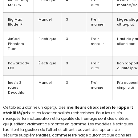
Motocaddy
Électrique
4
Frein
Assistance
M7 GPS
auto
montée/de
Big Max
Manuel
3
Frein
Léger, plia
Blade IP
manuel
ultra-plat
JuCad
Électrique
3
Frein
Haut de g
Phantom
moteur
silencieux
Titan
Powakaddy
Électrique
3
Frein
Bon rappor
FX3
auto
qualité/prix
Inesis 3
Manuel
3
Frein
Prix accessi
roues
manuel
simplicité
Decathlon
Ce tableau donne un aperçu des
meilleurs choix selon le rapport
stabilité/prix
et les fonctionnalités recherchées. Pour les reliefs
marqués, la motorisation et la qualité du freinage sont des critères
qui justifient vraiment de monter en gamme. Les modèles électriques
facilitent la gestion de l’effort et offrent souvent des options de
sécurité supplémentaires, comme le freinage automatique dans les