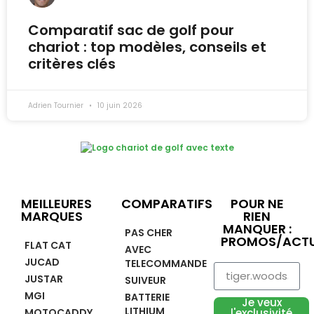
Comparatif sac de golf pour
chariot : top modèles, conseils et
critères clés
Adrien Tournier
10 juin 2026
MEILLEURES
COMPARATIFS
POUR NE
MARQUES
RIEN
MANQUER :
PAS CHER
PROMOS/ACTU
FLAT CAT
AVEC
JUCAD
TELECOMMANDE
JUSTAR
SUIVEUR
MGI
BATTERIE
Je veux
LITHIUM
MOTOCADDY
l'exclusivité