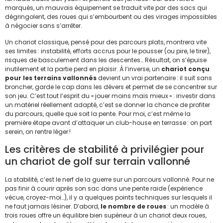
marqués, un mauvais équipement se traduit vite par des sacs qui
dégringolent, des roues qui s’embourbent ou des virages impossibles
à négocier sans s’arrêter.
Un chariot classique, pensé pour des parcours plats, montrera vite
ses limites : instabilité, efforts accrus pour le pousser (ou pire, le tirer),
risques de basculement dans les descentes… Résultat, on s’épuise
inutilement et la partie perd en plaisir. À l’inverse, un
chariot conçu
pour les terrains vallonnés
devient un vrai partenaire : il suit sans
broncher, garde le cap dans les dévers et permet de se concentrer sur
son jeu. C’est tout l’esprit du « jouer moins mais mieux » : investir dans
un matériel réellement adapté, c’est se donner la chance de profiter
du parcours, quelle que soit la pente. Pour moi, c’est même la
première étape avant d’attaquer un club-house en terrasse : on part
serein, on rentre léger !
Les critères de stabilité à privilégier pour
un chariot de golf sur terrain vallonné
La stabilité, c’est le nerf de la guerre sur un parcours vallonné. Pour ne
pas finir à courir après son sac dans une pente raide (expérience
vécue, croyez-moi…), il y a quelques points techniques sur lesquels il
ne faut jamais lésiner. D’abord,
le nombre de roues
: un modèle à
trois roues offre un équilibre bien supérieur à un chariot deux roues,