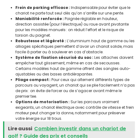
Frein de parking efficace :
Indispensable pour éviter que le
chariot ne parte tout seul dès qu’on s’arrête sur une pente.
Maniabilité renforcée :
Poignée réglable en hauteur,
direction assistée (pour l’électrique) ou roue avant pivotante
pour les modèles manuels : on réduit l’effort et le risque de
torsion du poignet.
Robustesse et légèreté :
L’aluminium haut de gamme ou les
alliages spécifiques permettent d’avoir un chariot solide, mais
facile à porter ou à soulever en cas d’obstacle.
Système de fixation sécurisé du sac :
Les attaches doivent
empêcher tout glissement, même en cas de secousses.
Certains modèles haut de gamme offrent des sangles auto-
ajustables ou des bases antidérapantes.
Pliage compact :
Pour ceux qui alternent différents types de
parcours ou voyagent, un chariot qui se plie facilement n’a pas
de prix : on évite de forcer ou de s’agacer avant même le
premier tee.
Options de motorisation :
Sur les parcours vraiment
exigeants, un chariot électrique avec contrôle de vitesse et frein
moteur peut changer la donne, notamment pour préserver
votre énergie sur 18 trous.
Lire aussi
Combien investir dans un chariot de
golf ? Guide des prix et conseils