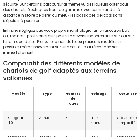
sécurité. Sur certains parcours, j’ai même vu des joueurs opter pour
des chariots électriques haut de gamme avec commandes à
distance, histoire de gérer au mieux les passages délicats sans
s’épuiser à pousser.
Enfin, ne négligez pas votre propre morphologie : un chariot trop bas
ou trop haut pour votre taille peut vite devenir inconfortable, surtout sur
terrain accidenté. Prenez le temps de tester plusieurs modèles si
possible, même brièvement sur une pente : la différence se sent
immédiatement.
Comparatif des différents modèles de
chariots de golf adaptés aux terrains
vallonnés
Modèle
Type
Nombre
Freinage
Atout pri
de
roues
Clicgear
Manuel
3
Frein
Robustesse
4.0
manuel
compacité