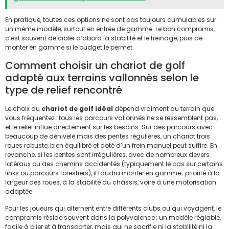
En pratique, toutes ces options ne sont pas toujours cumulables sur
un même modèle, surtout en entrée de gamme. Le bon compromis,
c’est souvent de cibler d’abord la stabilité et le freinage, puis de
monter en gamme si le budget le permet.
Comment choisir un chariot de golf
adapté aux terrains vallonnés selon le
type de relief rencontré
Le choix du
chariot de golf idéal
dépend vraiment du terrain que
vous fréquentez : tous les parcours vallonnés ne se ressemblent pas,
et le relief influe directement sur les besoins. Sur des parcours avec
beaucoup de dénivelé mais des pentes régulières, un chariot trois
roues robuste, bien équilibré et doté d’un frein manuel peut suffire. En
revanche, si les pentes sont irrégulières, avec de nombreux devers
latéraux ou des chemins accidentés (typiquement le cas sur certains
links ou parcours forestiers), il faudra monter en gamme : priorité à la
largeur des roues, à la stabilité du châssis, voire à une motorisation
adaptée.
Pour les joueurs qui alternent entre différents clubs ou qui voyagent, le
compromis réside souvent dans la polyvalence : un modèle réglable,
facile à plier et à transporter, mais qui ne sacrifie ni la stabilité ni la