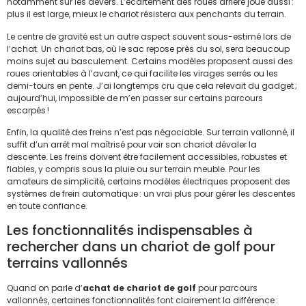
notamment sur les dévers. L’écartement des roues arrière joue aussi :
plus il est large, mieux le chariot résistera aux penchants du terrain.
Le centre de gravité est un autre aspect souvent sous-estimé lors de
l’achat. Un chariot bas, où le sac repose près du sol, sera beaucoup
moins sujet au basculement. Certains modèles proposent aussi des
roues orientables à l’avant, ce qui facilite les virages serrés ou les
demi-tours en pente. J’ai longtemps cru que cela relevait du gadget ;
aujourd’hui, impossible de m’en passer sur certains parcours
escarpés !
Enfin, la qualité des freins n’est pas négociable. Sur terrain vallonné, il
suffit d’un arrêt mal maîtrisé pour voir son chariot dévaler la
descente. Les freins doivent être facilement accessibles, robustes et
fiables, y compris sous la pluie ou sur terrain meuble. Pour les
amateurs de simplicité, certains modèles électriques proposent des
systèmes de frein automatique : un vrai plus pour gérer les descentes
en toute confiance.
Les fonctionnalités indispensables à
rechercher dans un chariot de golf pour
terrains vallonnés
Quand on parle d’
achat de chariot de golf
pour parcours
vallonnés, certaines fonctionnalités font clairement la différence :