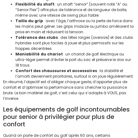
Flexibilité du shaft
: un shaft “senior” (souvent noté “A” ou
“Senior Flex”) offre plus de tolérance et de longueur de balle,
même avec une vitesse de swing plus faible.
Taille du grip
: avec l’âge, l’arthrose ou la perte de force dans
les mains peut gêner. Les grips midsize ou jumbo améliorent la
prise en main et réduisent la tension.
Tolérance des clubs
: des têtes larges (oversize) et des clubs
hybrides sont plus faciles à jouer et plus permissifs sur les
frappes décentrées.
Maniabilité du chariot
: un chariot de golf électrique ou
ultra-léger permet d’éviter le port du sac et préserve le dos sur
18 trous.
Confort des chaussures et accessoires
: la stabilité et
l’amorti deviennent prioritaires, surtout si on joue régulièrement.
En résumé, l’objectif est d’alléger chaque geste, d’apporter plus de
confort et d’optimiser la performance sans chercher la puissance
brute. Le bon matériel de golf, c’est celui qui s’adapte à VOUS, pas
l’inverse.
Les équipements de golf incontournables
pour senior à privilégier pour plus de
confort
Quand on parle de confort au golf après 60 ans, certains