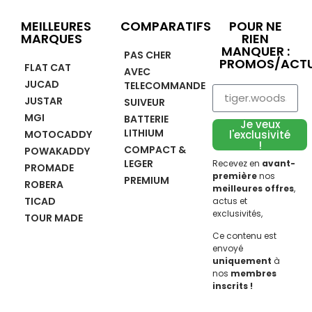
MEILLEURES
COMPARATIFS
POUR NE
MARQUES
RIEN
MANQUER :
PAS CHER
PROMOS/ACTU
FLAT CAT
AVEC
JUCAD
TELECOMMANDE
JUSTAR
SUIVEUR
MGI
BATTERIE
Je veux
LITHIUM
MOTOCADDY
l'exclusivité
!
COMPACT &
POWAKADDY
LEGER
Recevez en
avant-
PROMADE
première
nos
PREMIUM
ROBERA
meilleures offres
,
TICAD
actus et
exclusivités,
TOUR MADE
Ce contenu est
envoyé
uniquement
à
nos
membres
inscrits !