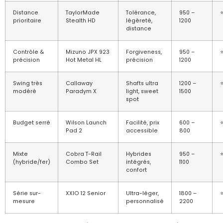
Distance
TaylorMade
Tolérance,
950 –
prioritaire
Stealth HD
légèreté,
1200
distance
Contrôle &
Mizuno JPX 923
Forgiveness,
950 –
précision
Hot Metal HL
précision
1200
Swing très
Callaway
Shafts ultra
1200 –
modéré
Paradym X
light, sweet
1500
spot
Budget serré
Wilson Launch
Facilité, prix
600 –
Pad 2
accessible
800
Mixte
Cobra T-Rail
Hybrides
950 –
(hybride/fer)
Combo Set
intégrés,
1100
confort
Série sur-
XXIO 12 Senior
Ultra-léger,
1800 –
mesure
personnalisé
2200