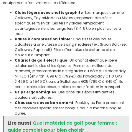
équipements font vraiment la différence :
Clubs légers avec shafts graphite
: Les marques comme
Callaway, TaylorMade ou Mizuno proposent des séries
spécifiques “Senior”. Les fers hybrides remplacent
avantageusement les longs fers (3, 4, 5), bien plus faciles à
jouer.
Balles à compression faible
: Choisissez des balles
adaptées à une vitesse de swing modérée (ex : Srixon Soft Feel,
Callaway Supersoft). Elles offrent plus de distance et de
douceur à l’impact.
Chariot de golf électrique
: Un chariot électrique libère
totalement le dos et les épaules. Parmi les meilleurs du
moment, je recommande de regarder du côté du Motocaddy
M-TECH (environ 1 699 € à 1 799 €), du Powakaddy CT10 GPS
(1 499 € à 1 549 €), ou du Golfstream GX5 (799 € à 849 €). Ils
sont stables, silencieux, et pliables pour faciliter le transport.
Grips ergonomiques
: Des grips plus épais limitent les
douleurs articulaires.
Chaussures avec bon amorti
: FootJoy ou Ecco proposent
des modèles spécialement conçus pour la marche longue
durée.
Lire aussi
Quel matériel de golf pour femme :
guide complet pour bien choisir