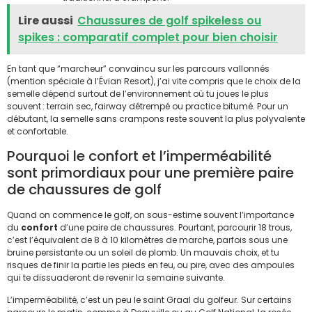
Lire aussi
Chaussures de golf spikeless ou
spikes : comparatif complet pour bien choisir
En tant que “marcheur” convaincu sur les parcours vallonnés
(mention spéciale à l’Évian Resort), j’ai vite compris que le choix de la
semelle dépend surtout de l’environnement où tu joues le plus
souvent : terrain sec, fairway détrempé ou practice bitumé. Pour un
débutant, la semelle sans crampons reste souvent la plus polyvalente
et confortable.
Pourquoi le confort et l’imperméabilité
sont primordiaux pour une première paire
de chaussures de golf
Quand on commence le golf, on sous-estime souvent l’importance
du
confort
d’une paire de chaussures. Pourtant, parcourir 18 trous,
c’est l’équivalent de 8 à 10 kilomètres de marche, parfois sous une
bruine persistante ou un soleil de plomb. Un mauvais choix, et tu
risques de finir la partie les pieds en feu, ou pire, avec des ampoules
qui te dissuaderont de revenir la semaine suivante.
L’imperméabilité, c’est un peu le saint Graal du golfeur. Sur certains