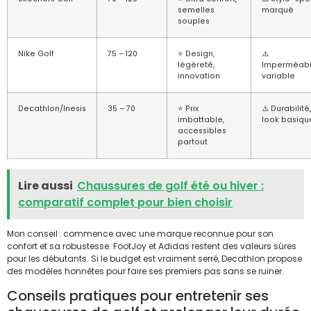
semelles
marqué
souples
Nike Golf
75 – 120
⭐ Design,
⚠️
légèreté,
Imperméabil
innovation
variable
Decathlon/Inesis
35 – 70
⭐ Prix
⚠️ Durabilité,
imbattable,
look basiqu
accessibles
partout
Lire aussi
Chaussures de golf été ou hiver :
comparatif complet pour bien choisir
Mon conseil : commence avec une marque reconnue pour son
confort et sa robustesse. FootJoy et Adidas restent des valeurs sûres
pour les débutants. Si le budget est vraiment serré, Decathlon propose
des modèles honnêtes pour faire ses premiers pas sans se ruiner.
Conseils pratiques pour entretenir ses