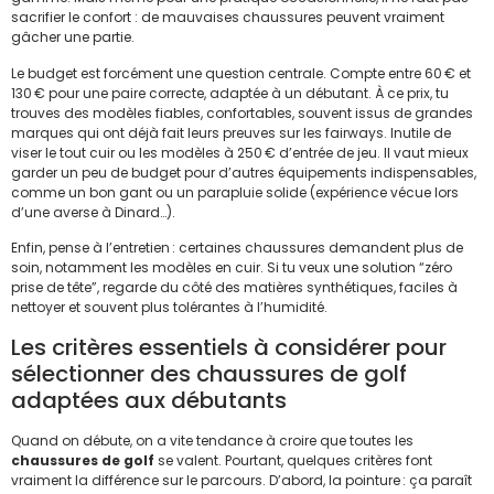
sacrifier le confort : de mauvaises chaussures peuvent vraiment
gâcher une partie.
Le budget est forcément une question centrale. Compte entre 60 € et
130 € pour une paire correcte, adaptée à un débutant. À ce prix, tu
trouves des modèles fiables, confortables, souvent issus de grandes
marques qui ont déjà fait leurs preuves sur les fairways. Inutile de
viser le tout cuir ou les modèles à 250 € d’entrée de jeu. Il vaut mieux
garder un peu de budget pour d’autres équipements indispensables,
comme un bon gant ou un parapluie solide (expérience vécue lors
d’une averse à Dinard…).
Enfin, pense à l’entretien : certaines chaussures demandent plus de
soin, notamment les modèles en cuir. Si tu veux une solution “zéro
prise de tête”, regarde du côté des matières synthétiques, faciles à
nettoyer et souvent plus tolérantes à l’humidité.
Les critères essentiels à considérer pour
sélectionner des chaussures de golf
adaptées aux débutants
Quand on débute, on a vite tendance à croire que toutes les
chaussures de golf
se valent. Pourtant, quelques critères font
vraiment la différence sur le parcours. D’abord, la pointure : ça paraît