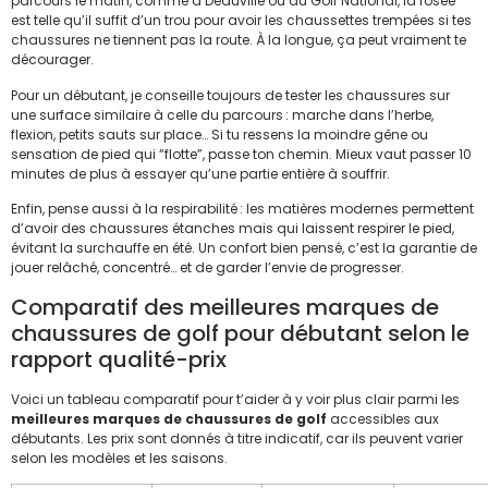
parcours le matin, comme à Deauville ou au Golf National, la rosée
est telle qu’il suffit d’un trou pour avoir les chaussettes trempées si tes
chaussures ne tiennent pas la route. À la longue, ça peut vraiment te
décourager.
Pour un débutant, je conseille toujours de tester les chaussures sur
une surface similaire à celle du parcours : marche dans l’herbe,
flexion, petits sauts sur place… Si tu ressens la moindre gêne ou
sensation de pied qui “flotte”, passe ton chemin. Mieux vaut passer 10
minutes de plus à essayer qu’une partie entière à souffrir.
Enfin, pense aussi à la respirabilité : les matières modernes permettent
d’avoir des chaussures étanches mais qui laissent respirer le pied,
évitant la surchauffe en été. Un confort bien pensé, c’est la garantie de
jouer relâché, concentré… et de garder l’envie de progresser.
Comparatif des meilleures marques de
chaussures de golf pour débutant selon le
rapport qualité-prix
Voici un tableau comparatif pour t’aider à y voir plus clair parmi les
meilleures marques de chaussures de golf
accessibles aux
débutants. Les prix sont donnés à titre indicatif, car ils peuvent varier
selon les modèles et les saisons.