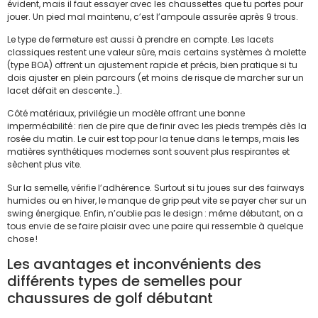
évident, mais il faut essayer avec les chaussettes que tu portes pour
jouer. Un pied mal maintenu, c’est l’ampoule assurée après 9 trous.
Le type de fermeture est aussi à prendre en compte. Les lacets
classiques restent une valeur sûre, mais certains systèmes à molette
(type BOA) offrent un ajustement rapide et précis, bien pratique si tu
dois ajuster en plein parcours (et moins de risque de marcher sur un
lacet défait en descente…).
Côté matériaux, privilégie un modèle offrant une bonne
imperméabilité : rien de pire que de finir avec les pieds trempés dès la
rosée du matin. Le cuir est top pour la tenue dans le temps, mais les
matières synthétiques modernes sont souvent plus respirantes et
sèchent plus vite.
Sur la semelle, vérifie l’adhérence. Surtout si tu joues sur des fairways
humides ou en hiver, le manque de grip peut vite se payer cher sur un
swing énergique. Enfin, n’oublie pas le design : même débutant, on a
tous envie de se faire plaisir avec une paire qui ressemble à quelque
chose !
Les avantages et inconvénients des
différents types de semelles pour
chaussures de golf débutant