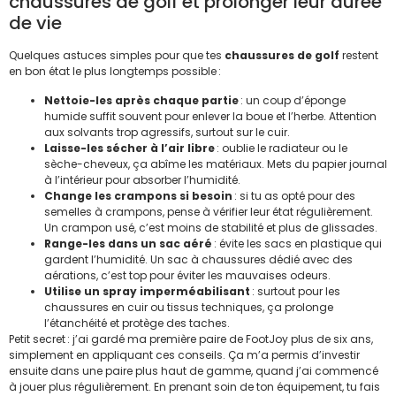
chaussures de golf et prolonger leur durée
de vie
Quelques astuces simples pour que tes
chaussures de golf
restent
en bon état le plus longtemps possible :
Nettoie-les après chaque partie
: un coup d’éponge
humide suffit souvent pour enlever la boue et l’herbe. Attention
aux solvants trop agressifs, surtout sur le cuir.
Laisse-les sécher à l’air libre
: oublie le radiateur ou le
sèche-cheveux, ça abîme les matériaux. Mets du papier journal
à l’intérieur pour absorber l’humidité.
Change les crampons si besoin
: si tu as opté pour des
semelles à crampons, pense à vérifier leur état régulièrement.
Un crampon usé, c’est moins de stabilité et plus de glissades.
Range-les dans un sac aéré
: évite les sacs en plastique qui
gardent l’humidité. Un sac à chaussures dédié avec des
aérations, c’est top pour éviter les mauvaises odeurs.
Utilise un spray imperméabilisant
: surtout pour les
chaussures en cuir ou tissus techniques, ça prolonge
l’étanchéité et protège des taches.
Petit secret : j’ai gardé ma première paire de FootJoy plus de six ans,
simplement en appliquant ces conseils. Ça m’a permis d’investir
ensuite dans une paire plus haut de gamme, quand j’ai commencé
à jouer plus régulièrement. En prenant soin de ton équipement, tu fais