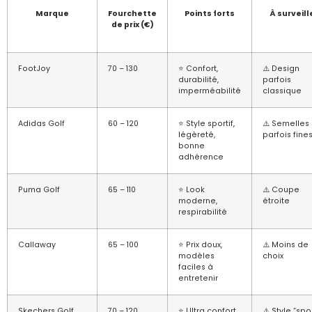
Marque
Fourchette
Points forts
À surveill
de prix (€)
FootJoy
70 – 130
⭐ Confort,
⚠️ Design
durabilité,
parfois
imperméabilité
classique
Adidas Golf
60 – 120
⭐ Style sportif,
⚠️ Semelles
légèreté,
parfois fine
bonne
adhérence
Puma Golf
65 – 110
⭐ Look
⚠️ Coupe
moderne,
étroite
respirabilité
Callaway
65 – 100
⭐ Prix doux,
⚠️ Moins de
modèles
choix
faciles à
entretenir
Skechers Golf
70 – 120
⭐ Ultra confort,
⚠️ Style “spor