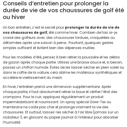
Conseils d’entretien pour prolonger la
durée de vie de vos chaussures de golf été
ou hiver
Un bon entretien, c’est le secret pour
prolonger la durée de vie de
vos chaussures de golf
, été comme hiver. Combien de fois ai-je
croisé des golfeurs avec des chaussures tordues, craquelées ou
déformées après une saison à peine… Pourtant, quelques gestes
simples suffisent et évitent bien des dépenses inutiles.
Pour les modèles d’été, pensez à bien retirer la poussière et les débris
de gazon après chaque partie. Utilisez une brosse douce et, si besoin,
passez un chiffon humide. Évitez de les laisser sécher en plein soleil ou
dans le coffre de la voiture, cela abîme les matériaux synthétiques et
accélère le vieillissement du mesh.
En hiver, l’entretien prend une dimension supplémentaire. Après
chaque partie, il faut absolument retirer la boue et vérifier l’état des
crampons. Pour le cuir, appliquez régulièrement un produit
imperméabilisant et nourrissant. Un spray spécial Gore-Tex ou
membrane ne coûte pas cher et prolonge vraiment la vie des
chaussures. Et surtout, laissez-les sécher à l’air libre (jamais sur un
radiateur !), en glissant du papier journal à l’intérieur pour absorber
l’humidité.