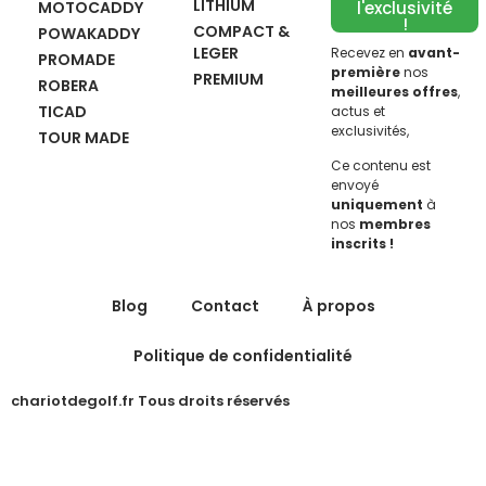
LITHIUM
MOTOCADDY
l'exclusivité
!
COMPACT &
POWAKADDY
LEGER
Recevez en
avant-
PROMADE
première
nos
PREMIUM
ROBERA
meilleures offres
,
TICAD
actus et
exclusivités,
TOUR MADE
Ce contenu est
envoyé
uniquement
à
nos
membres
inscrits !
Blog
Contact
À propos
Politique de confidentialité
chariotdegolf.fr Tous droits réservés