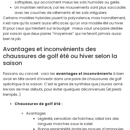
softspikes, qui accrochent mieux les sols humides ou gelés.
Un maintien renforcé, car les mouvements sont plus saccadés
avec les couches de vêtements et les sols irréguliers.
Certains modèles hybrides jouent la polyvalence, mais honnêtement,
il est rare qu’ils soient aussi efficaces qu’un vrai modèle été ou hiver.
Et pour ceux qui hésitent sur le budget : mieux vaut une paire dédiée
par saison que deux paires “moyennes” qui ne feront jamais aussi
bien le job.
Avantages et inconvénients des
chaussures de golf été ou hiver selon la
saison
Passons au concret : voici les
avantages et inconvénients
à bien
avoir en tête avant d’investir dans une paire de chaussures de golf
spécifique à la saison. C’est le genre de synthèse que j’aurais aimé
lire lors de mes débuts, pour éviter quelques déconvenues (et pieds
trempés…).
Chaussures de golf été :
Avantages :
Légèreté, sensation de fraîcheur, idéal lors des
longues marches sous le soleil.
Bonne respirabilité, limite les risques d’ampoules