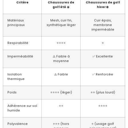
Critère
Chaussures de
Chaussures de golf
golf été ☀️
hiver ❄️
Matériaux
Mesh, cuir fin,
Cuir épais,
principaux
synthétique léger
membrane
imperméable
Respirabilité
⭐⭐⭐⭐
⭐
Imperméabilité
⚠️ Faible à
✅ Excellente
moyenne
Isolation
⚠️ Faible
✅ Renforcée
thermique
Poids
⭐⭐⭐⭐ (léger)
⭐⭐ (plus lourd)
Adhérence sur sol
⭐⭐
⭐⭐⭐⭐
humide
Polyvalence
⭐⭐⭐ (hors
⭐ (usage golf