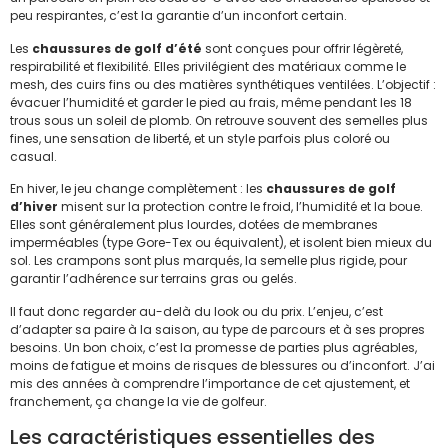
peu respirantes, c’est la garantie d’un inconfort certain.
Les
chaussures de golf d’été
sont conçues pour offrir légèreté,
respirabilité et flexibilité. Elles privilégient des matériaux comme le
mesh, des cuirs fins ou des matières synthétiques ventilées. L’objectif :
évacuer l’humidité et garder le pied au frais, même pendant les 18
trous sous un soleil de plomb. On retrouve souvent des semelles plus
fines, une sensation de liberté, et un style parfois plus coloré ou
casual.
En hiver, le jeu change complètement : les
chaussures de golf
d’hiver
misent sur la protection contre le froid, l’humidité et la boue.
Elles sont généralement plus lourdes, dotées de membranes
imperméables (type Gore-Tex ou équivalent), et isolent bien mieux du
sol. Les crampons sont plus marqués, la semelle plus rigide, pour
garantir l’adhérence sur terrains gras ou gelés.
Il faut donc regarder au-delà du look ou du prix. L’enjeu, c’est
d’adapter sa paire à la saison, au type de parcours et à ses propres
besoins. Un bon choix, c’est la promesse de parties plus agréables,
moins de fatigue et moins de risques de blessures ou d’inconfort. J’ai
mis des années à comprendre l’importance de cet ajustement, et
franchement, ça change la vie de golfeur.
Les caractéristiques essentielles des