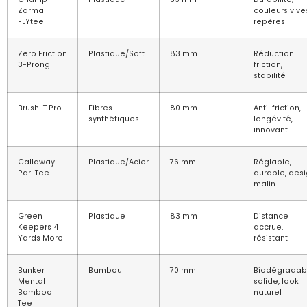
Zarma
couleurs vive
FLYtee
repères
Zero Friction
Plastique/Soft
83 mm
Réduction
3-Prong
friction,
stabilité
Brush-T Pro
Fibres
80 mm
Anti-friction,
synthétiques
longévité,
innovant
Callaway
Plastique/Acier
76 mm
Réglable,
Par-Tee
durable, des
malin
Green
Plastique
83 mm
Distance
Keepers 4
accrue,
Yards More
résistant
Bunker
Bambou
70 mm
Biodégradabl
Mental
solide, look
Bamboo
naturel
Tee