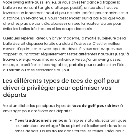
Votre swing entre aussi en jeu. Si vous avez tendance à frapper la
balle en remontant (angle d’attaque positif), un tee plus haut va
favoriser un lancement haut et peu de spin : parfait pour maximiser la
distance. En revanche, si vous “descendez” sur la balle ou que vous
cherchez plus de contrôle, abaissez un peu la hauteur du tee pour
éviter les balles très hautes et les coups décentrés.
Quelques repères : avec un driver moderne, la moitié supérieure de la
balle devrait dépasser la tête du club à l’adresse. C’est le meilleur
moyen d’optimiser le sweet spot du driver. Si vous sentez que vous
“toppez” ou “grattez” régulièrement, testez différentes hauteurs jusqu’à
trouver celle qui vous met en confiance. Perso, j’ai un swing assez
neutre, et je préfère les tees réglables, parfaits pour ajuster selon l’état
du terrain ou mes sensations du jour.
Les différents types de tees de golf pour
driver à privilégier pour optimiser vos
départs
Voici une liste des principaux types de
tees de golf pour driver
à
envisager pour améliorer vos départs :
Tees traditionnels en bois
: Simples, naturels, économiques.
Leur principal avantage ? Ils se plantent facilement dans tous
types de sols. On les trouve dans toutes les tailles : idéal pour