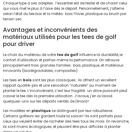
Chaque type a ses adeptes : l’essentiel est de tester et de choisir celui
qui vous met le plus à l’aise dès le départ. Personnellement, j’alterne
selon l’état du tee box et la météo : bois l’hiver, plastique ou brush par
terrain sec.
Avantages et inconvénients des
matériaux utilisés pour les tees de golf
pour driver
Le choix du matériau de votre
tee de golf
influence la durabilité, le
confort d’utilisation et parfois même la performance. On retrouve
principalement trois grandes familles : bois, plastique, et matériaux
innovants (biodégradables, composites).
Les tees en
bois
sont les plus classiques : ils offrent un excellent
rapport qualité-prix et une sensation “naturelle” au moment de
planter le tee. L’inconvénient, c’est leur fragilité : un drive puissant peut
casser le tee dès la première utilisation. J’avoue, j’en ai laissé
quelques-uns sur les départs ventés de Dinard !
Les modèles en
plastique
se distinguent par leur robustesse.
Certains golfeurs les gardent toute la saison ! Ils sont parfaits pour
ceux qui veulent éviter de racheter des tees tous les mois. En revanche,
ils sont moins écologiques, et peuvent être plus difficiles à planter
dans un sol dur.