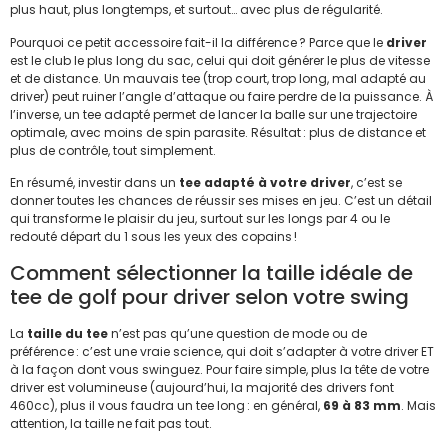
plus haut, plus longtemps, et surtout… avec plus de régularité.
Pourquoi ce petit accessoire fait-il la différence ? Parce que le
driver
est le club le plus long du sac, celui qui doit générer le plus de vitesse
et de distance. Un mauvais tee (trop court, trop long, mal adapté au
driver) peut ruiner l’angle d’attaque ou faire perdre de la puissance. À
l’inverse, un tee adapté permet de lancer la balle sur une trajectoire
optimale, avec moins de spin parasite. Résultat : plus de distance et
plus de contrôle, tout simplement.
En résumé, investir dans un
tee adapté à votre driver
, c’est se
donner toutes les chances de réussir ses mises en jeu. C’est un détail
qui transforme le plaisir du jeu, surtout sur les longs par 4 ou le
redouté départ du 1 sous les yeux des copains !
Comment sélectionner la taille idéale de
tee de golf pour driver selon votre swing
La
taille du tee
n’est pas qu’une question de mode ou de
préférence : c’est une vraie science, qui doit s’adapter à votre driver ET
à la façon dont vous swinguez. Pour faire simple, plus la tête de votre
driver est volumineuse (aujourd’hui, la majorité des drivers font
460cc), plus il vous faudra un tee long : en général,
69 à 83 mm
. Mais
attention, la taille ne fait pas tout.