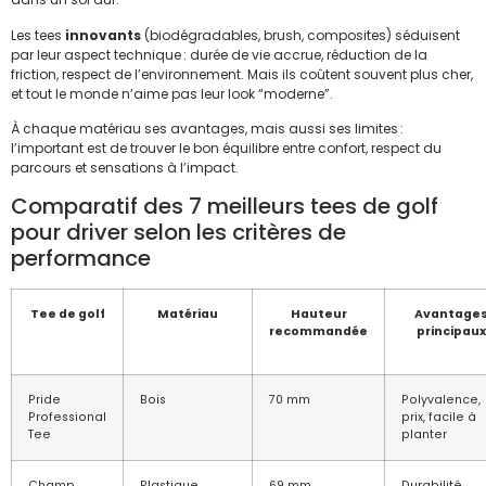
Les tees
innovants
(biodégradables, brush, composites) séduisent
par leur aspect technique : durée de vie accrue, réduction de la
friction, respect de l’environnement. Mais ils coûtent souvent plus cher,
et tout le monde n’aime pas leur look “moderne”.
À chaque matériau ses avantages, mais aussi ses limites :
l’important est de trouver le bon équilibre entre confort, respect du
parcours et sensations à l’impact.
Comparatif des 7 meilleurs tees de golf
pour driver selon les critères de
performance
Tee de golf
Matériau
Hauteur
Avantage
recommandée
principaux
Pride
Bois
70 mm
Polyvalence,
Professional
prix, facile à
Tee
planter
Champ
Plastique
69 mm
Durabilité,