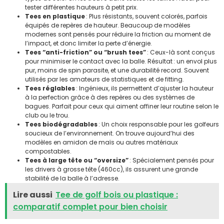
tester différentes hauteurs à petit prix.
Tees en plastique
: Plus résistants, souvent colorés, parfois
équipés de repères de hauteur. Beaucoup de modèles
modernes sont pensés pour réduire la friction au moment de
l’impact, et donc limiter la perte d’énergie.
Tees “anti-friction” ou “brush tees”
: Ceux-là sont conçus
pour minimiser le contact avec la balle. Résultat : un envol plus
pur, moins de spin parasite, et une durabilité record. Souvent
utilisés par les amateurs de statistiques et de fitting.
Tees réglables
: Ingénieux, ils permettent d’ajuster la hauteur
à la perfection grâce à des repères ou des systèmes de
bagues. Parfait pour ceux qui aiment affiner leur routine selon le
club ou le trou.
Tees biodégradables
: Un choix responsable pour les golfeurs
soucieux de l’environnement. On trouve aujourd’hui des
modèles en amidon de maïs ou autres matériaux
compostables.
Tees à large tête ou “oversize”
: Spécialement pensés pour
les drivers à grosse tête (460cc), ils assurent une grande
stabilité de la balle à l’adresse.
Lire aussi
Tee de golf bois ou plastique :
comparatif complet pour bien choisir