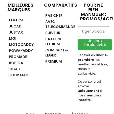
MEILLEURES
COMPARATIFS
POUR NE
MARQUES
RIEN
MANQUER :
PAS CHER
PROMOS/ACTU
FLAT CAT
AVEC
JUCAD
TELECOMMANDE
JUSTAR
SUIVEUR
MGI
BATTERIE
Je veux
LITHIUM
MOTOCADDY
l'exclusivité
!
COMPACT &
POWAKADDY
LEGER
Recevez en
avant-
PROMADE
première
nos
PREMIUM
ROBERA
meilleures offres
,
TICAD
actus et
exclusivités,
TOUR MADE
Ce contenu est
envoyé
uniquement
à
nos
membres
inscrits !