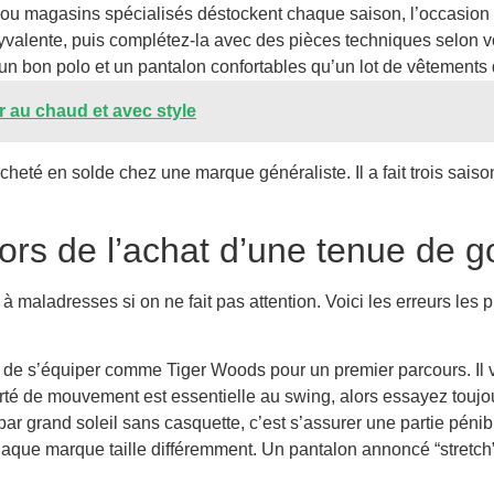
fs ou magasins spécialisés déstockent chaque saison, l’occasion 
lente, puis complétez-la avec des pièces techniques selon votr
un bon polo et un pantalon confortables qu’un lot de vêtements
r au chaud et avec style
eté en solde chez une marque généraliste. Il a fait trois saison
lors de l’achat d’une tenue de g
à maladresses si on ne fait pas attention. Voici les erreurs les p
le de s’équiper comme Tiger Woods pour un premier parcours. Il va
berté de mouvement est essentielle au swing, alors essayez toujo
 par grand soleil sans casquette, c’est s’assurer une partie pé
haque marque taille différemment. Un pantalon annoncé “stretch” 