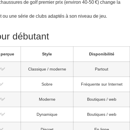
 chaussures de golf premier prix (environ 40-50 €) change la
ot ou une série de clubs adaptés à son niveau de jeu.
our débutant
 perçue
Style
Disponibilité
✅✅
Classique / moderne
Partout
✅
Sobre
Fréquente sur Internet
✅✅
Moderne
Boutiques / web
✅✅
Dynamique
Boutiques / web
✅
Discret
En ligne