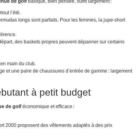
enue de golf
basique, bien pensée, suffit largement :
out l’été.
bermudas longs sont parfaits. Pour les femmes, la jupe-short
férence.
 départ, des baskets propres peuvent dépanner sur certains
 en main du club.
eige et une paire de chaussures d’entrée de gamme : largement
butant à petit budget
ue de golf
économique et efficace :
port 2000 proposent des vêtements adaptés à des prix