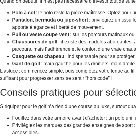
Quand on débute, il n’est pas nécessaire d’investir tout de su
Polo à col
: le polo reste la pièce maîtresse. Optez pour 
Pantalon, bermuda ou jupe-short
: privilégiez un tissu
apporte élégance et liberté de mouvement.
Pull ou veste coupe-vent
: sur les parcours matinaux ou 
Chaussures de golf
: il existe des modèles abordables, 
parcours, mais l’adhérence et le confort d’une vraie chaus
Casquette ou chapeau
: indispensable pour se protéger 
Gant de golf
: main gauche pour les droitiers, main droite
L’astuce : commencez simple, puis complétez votre tenue au fi
suffisant pour progresser sans se sentir “hors code” !
Conseils pratiques pour sélecti
S’équiper pour le golf n’a rien d’une course au luxe, surtout q
Fouillez dans votre armoire avant d’acheter : un polo uni,
Privilégiez les marques des grandes enseignes de sport :
accessibles.