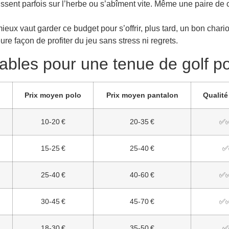
issent parfois sur l’herbe ou s’abîment vite. Même une paire de
eux vaut garder ce budget pour s’offrir, plus tard, un bon chari
eure façon de profiter du jeu sans stress ni regrets.
bles pour une tenue de golf p
Prix moyen polo
Prix moyen pantalon
Qualité
10-20 €
20-35 €
✅
15-25 €
25-40 €
✅
25-40 €
40-60 €
✅
30-45 €
45-70 €
✅
18-30 €
35-50 €
✅