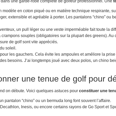
ite dans une garde-robe complète de golfeur professionnel. Une
t
un modèle en coton piqué ou en matière technique respirante, surt
 léger, extensible et agréable à porter. Les pantalons “chino” ou 
venteux, un pull léger ou une veste imperméable fait toute la dif
à crampons souples (obligatoires sur la plupart des greens). Au
sure de golf sont vite appréciés.
du soleil.
 pour les gauchers. Cela évite les ampoules et améliore la prise
l des besoins. J’ai longtemps joué avec deux polos, un chino b
onner une tenue de golf pour dé
uand on débute. Voici quelques astuces pour
constituer une ten
 un pantalon “chino” ou un bermuda long font souvent l’affaire.
 Decathlon, Inesis, ou encore certains rayons de Go Sport et S