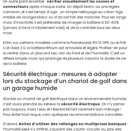
Un autre point essentiel :
vérifier visuellement les cosses et
connecteurs
après chaque sortie. Un dépôt blanc ou une légère
corrosion, et il est temps d’agir : un simple nettoyage au coton-tige
imbibé de vinaigre blanc ou d’alcool fait des miracles. Pour les longs
mois d’inactivité, il est préférable de charger la batterie à 50-60%
(jamais à fond ni totalement vide), et de la contrôler tous les deux
mois.
Enfin, sur certains modèles comme le Powakaddy RX 10 GPS ou le Flat
Cat Gear 2.0, la batterie lithium est amovible et légère. Profitez-en pour
la rentrer dans un placard sec, loin du froid et de l’humidité. C’est un
réflexe simple, mais qui prolonge de plusieurs saisons la durée de vie
de la batterie.
Sécurité électrique : mesures à adopter
lors du stockage d’un chariot de golf dans
un garage humide
Stocker un chariot de golf électrique dans un environnement humide,
c’est aussi prendre au sérieux la
sécurité électrique
. On n’y pense
pas toujours, mais l’eau et l’électricité font rarement bon ménage !
Pour éviter tout risque, voici quelques recommandations concrètes :
D’abord,
évitez d’utiliser des rallonges ou multiprises basiques
:
l’humidité peut s’y infiltrer, causant des courts-circuits ou, pire, des