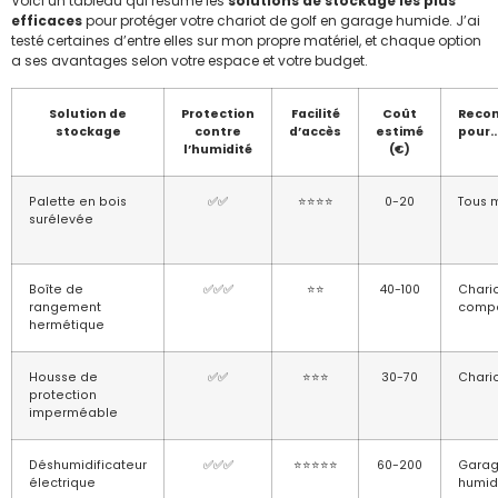
Voici un tableau qui résume les
solutions de stockage les plus
efficaces
pour protéger votre chariot de golf en garage humide. J’ai
testé certaines d’entre elles sur mon propre matériel, et chaque option
a ses avantages selon votre espace et votre budget.
Solution de
Protection
Facilité
Coût
Reco
stockage
contre
d’accès
estimé
pour
l’humidité
(€)
Palette en bois
✅✅
⭐⭐⭐⭐
0-20
Tous 
surélevée
Boîte de
✅✅✅
⭐⭐
40-100
Chari
rangement
comp
hermétique
Housse de
✅✅
⭐⭐⭐
30-70
Chario
protection
imperméable
Déshumidificateur
✅✅✅
⭐⭐⭐⭐⭐
60-200
Garag
électrique
humi