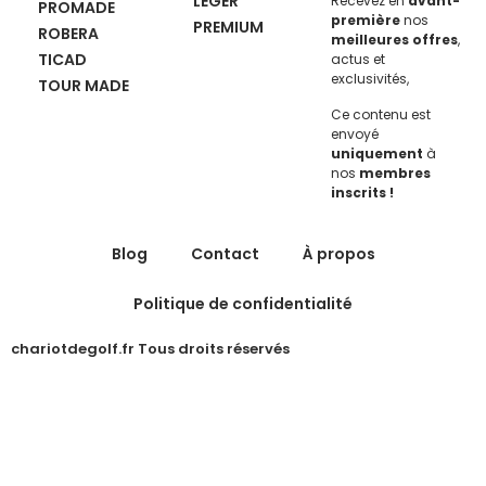
LEGER
Recevez en
avant-
PROMADE
première
nos
PREMIUM
ROBERA
meilleures offres
,
TICAD
actus et
exclusivités,
TOUR MADE
Ce contenu est
envoyé
uniquement
à
nos
membres
inscrits !
Blog
Contact
À propos
Politique de confidentialité
chariotdegolf.fr Tous droits réservés