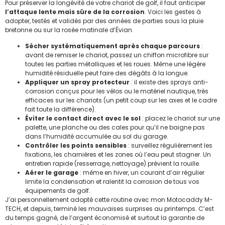
Pour préserver la longévité de votre chariot de golf, il faut anticiper
l’attaque lente mais sûre de la corrosion
. Voici les gestes à
adopter, testés et validés par des années de parties sous la pluie
bretonne ou sur la rosée matinale d’Évian.
Sécher systématiquement après chaque parcours
:
avant de remiser le chariot, passez un chiffon microfibre sur
toutes les parties métalliques et les roues. Même une légère
humidité résiduelle peut faire des dégâts à la longue.
Appliquer un spray protecteur
: il existe des sprays anti-
corrosion conçus pour les vélos ou le matériel nautique, très
efficaces sur les chariots (un petit coup sur les axes et le cadre
fait toute la différence).
Éviter le contact direct avec le sol
: placez le chariot sur une
palette, une planche ou des cales pour qu’il ne baigne pas
dans l’humidité accumulée au sol du garage.
Contrôler les points sensibles
: surveillez régulièrement les
fixations, les charnières et les zones où l’eau peut stagner. Un
entretien rapide (resserrage, nettoyage) prévient la rouille.
Aérer le garage
: même en hiver, un courant d’air régulier
limite la condensation et ralentit la corrosion de tous vos
équipements de golf.
J’ai personnellement adopté cette routine avec mon Motocaddy M-
TECH, et depuis, terminé les mauvaises surprises au printemps. C’est
du temps gagné, de l’argent économisé et surtout la garantie de