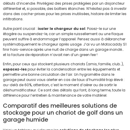
débuts d’incendie. Privilégiez des prises protégées par un disjoncteur
différentiel et, si possible, des boîtiers étanches. N’hésitez pas à investir
dans des cache-prises pour les prises inutilisées, histoire de limiter les
infiltrations.
Autre point crucial :
isoler le chargeur du sol
. Posez-le sur une
étagère ou suspendez-le, car un simple ruissellement ou une flaque
peuvent suffire à endommager l’appareil. Pensez aussi à débrancher
systématiquement le chargeur après usage. J’ai vu un Motocaddy S1
finir hors-service après une nuit de charge dans un garage inondé…
et la facture de réparation n’avait rien d’un green fee !
Enfin, pour ceux qui stockent plusieurs chariots (amis, famille, club…),
espacez-les
pour éviter la condensation entre les équipements et
permettre une bonne circulation de l’air. Un hygromètre dans le
garage peut aussi vous alerter en cas de taux d’humidité trop élevé :
au-delà de 60%, attention, c’est le moment d’aérer ou de sortir le
déshumidificateur. Ce sont des détails qui font, à long terme, toute la
différence pour l’entretien & maintenance de votre matériel.
Comparatif des meilleures solutions de
stockage pour un chariot de golf dans un
garage humide