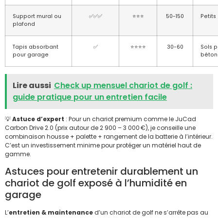
Support mural ou
✅✅✅
⭐⭐⭐
50-150
Petit
plafond
Tapis absorbant
✅
⭐⭐⭐⭐
30-60
Sols 
pour garage
béton
Lire aussi
Check up mensuel chariot de golf :
guide pratique pour un entretien facile
💡
Astuce d’expert
: Pour un chariot premium comme le JuCad
Carbon Drive 2.0 (prix autour de 2 900 – 3 000 €), je conseille une
combinaison housse + palette + rangement de la batterie à l’intérieur.
C’est un investissement minime pour protéger un matériel haut de
gamme.
Astuces pour entretenir durablement un
chariot de golf exposé à l’humidité en
garage
L’
entretien & maintenance
d’un chariot de golf ne s’arrête pas au