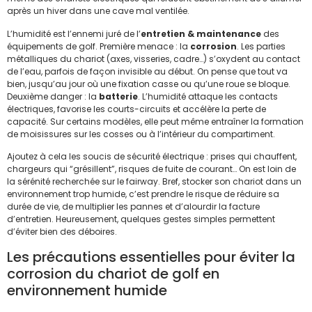
après un hiver dans une cave mal ventilée.
L’humidité est l’ennemi juré de l’
entretien & maintenance
des
équipements de golf. Première menace : la
corrosion
. Les parties
métalliques du chariot (axes, visseries, cadre…) s’oxydent au contact
de l’eau, parfois de façon invisible au début. On pense que tout va
bien, jusqu’au jour où une fixation casse ou qu’une roue se bloque.
Deuxième danger : la
batterie
. L’humidité attaque les contacts
électriques, favorise les courts-circuits et accélère la perte de
capacité. Sur certains modèles, elle peut même entraîner la formation
de moisissures sur les cosses ou à l’intérieur du compartiment.
Ajoutez à cela les soucis de sécurité électrique : prises qui chauffent,
chargeurs qui “grésillent”, risques de fuite de courant… On est loin de
la sérénité recherchée sur le fairway. Bref, stocker son chariot dans un
environnement trop humide, c’est prendre le risque de réduire sa
durée de vie, de multiplier les pannes et d’alourdir la facture
d’entretien. Heureusement, quelques gestes simples permettent
d’éviter bien des déboires.
Les précautions essentielles pour éviter la
corrosion du chariot de golf en
environnement humide