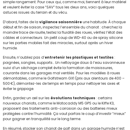
simple rangement. Pour ceux qui, comme moi, tiennent à leur matériel
et veulent éviter la case “SAV” tous les deux ans, voici quelques
astuces issues du terrain et du vécu.
D’abord, faites de la
vigilance saisonnière
une habitude. À chaque
début et fin de saison, inspectez l’ensemble du chariot : cherchez la
moindre trace de rouille, testez la fluidité des roues, vérifiez l’état des
câbles et connecteurs. Un petit coup de WD-40 ou de spray silicone
sur les parties mobiles fait des miracles, surtout après un hiver
humide.
Ensuite, n’oubliez pas d’
entretenir les plastiques et textiles
:
poignées, sangles, supports… Un nettoyage doux à l’eau savonneuse
suivi d’un séchage complet évite la formation de moisissures,
courante dans les garages mal ventilés. Pour les modèles à roues
démontables, comme le Golfstream GX1 (prix aux alentours de 400 –
500 €), démontez-les de temps en temps pour nettoyer les axes et
éviter le grippage.
Enfin, gardez un œil sur les
évolutions techniques
: certains
nouveaux chariots, comme le Motocaddy M5 GPS ou le Kiffe K3,
proposent des traitements anti-corrosion ou des batteries mieux
protégées contre l’humidité. Ça vaut parfois le coup d’investir “mieux”
pour gagner en tranquillité sur le long terme.
En résumé, stocker son chariot de golf dans un garage humide n’est