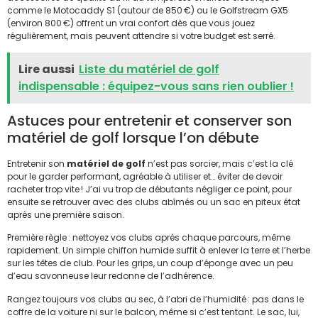
comme le Motocaddy S1 (autour de 850 €) ou le Golfstream GX5
(environ 800 €) offrent un vrai confort dès que vous jouez
régulièrement, mais peuvent attendre si votre budget est serré.
Lire aussi
Liste du matériel de golf
indispensable : équipez-vous sans rien oublier !
Astuces pour entretenir et conserver son
matériel de golf lorsque l’on débute
Entretenir son
matériel de golf
n’est pas sorcier, mais c’est la clé
pour le garder performant, agréable à utiliser et… éviter de devoir
racheter trop vite ! J’ai vu trop de débutants négliger ce point, pour
ensuite se retrouver avec des clubs abîmés ou un sac en piteux état
après une première saison.
Première règle : nettoyez vos clubs après chaque parcours, même
rapidement. Un simple chiffon humide suffit à enlever la terre et l’herbe
sur les têtes de club. Pour les grips, un coup d’éponge avec un peu
d’eau savonneuse leur redonne de l’adhérence.
Rangez toujours vos clubs au sec, à l’abri de l’humidité : pas dans le
coffre de la voiture ni sur le balcon, même si c’est tentant. Le sac, lui,