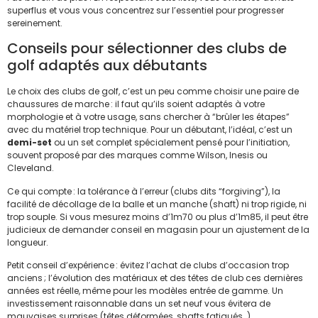
superflus et vous vous concentrez sur l’essentiel pour progresser
sereinement.
Conseils pour sélectionner des clubs de
golf adaptés aux débutants
Le choix des clubs de golf, c’est un peu comme choisir une paire de
chaussures de marche : il faut qu’ils soient adaptés à votre
morphologie et à votre usage, sans chercher à “brûler les étapes”
avec du matériel trop technique. Pour un débutant, l’idéal, c’est un
demi-set
ou un set complet spécialement pensé pour l’initiation,
souvent proposé par des marques comme Wilson, Inesis ou
Cleveland.
Ce qui compte : la tolérance à l’erreur (clubs dits “forgiving”), la
facilité de décollage de la balle et un manche (shaft) ni trop rigide, ni
trop souple. Si vous mesurez moins d’1m70 ou plus d’1m85, il peut être
judicieux de demander conseil en magasin pour un ajustement de la
longueur.
Petit conseil d’expérience : évitez l’achat de clubs d’occasion trop
anciens ; l’évolution des matériaux et des têtes de club ces dernières
années est réelle, même pour les modèles entrée de gamme. Un
investissement raisonnable dans un set neuf vous évitera de
mauvaises surprises (têtes déformées, shafts fatigués…).