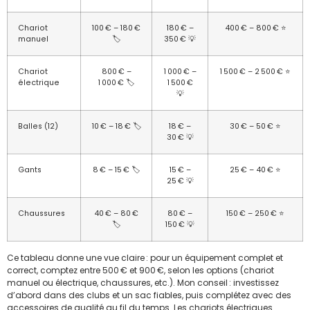
Chariot
100 € – 180 €
180 € –
400 € – 800 € ⭐
manuel
🏷️
350 € 💡
Chariot
800 € –
1 000 € –
1 500 € – 2 500 € ⭐
électrique
1 000 € 🏷️
1 500 €
💡
Balles (12)
10 € – 18 € 🏷️
18 € –
30 € – 50 € ⭐
30 € 💡
Gants
8 € – 15 € 🏷️
15 € –
25 € – 40 € ⭐
25 € 💡
Chaussures
40 € – 80 €
80 € –
150 € – 250 € ⭐
🏷️
150 € 💡
Ce tableau donne une vue claire : pour un équipement complet et
correct, comptez entre 500 € et 900 €, selon les options (chariot
manuel ou électrique, chaussures, etc.). Mon conseil : investissez
d’abord dans des clubs et un sac fiables, puis complétez avec des
accessoires de qualité au fil du temps. Les chariots électriques