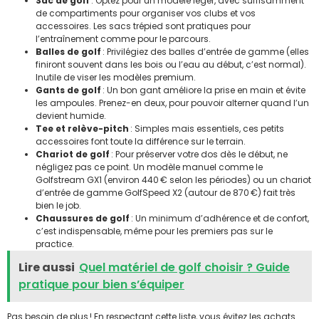
Sac de golf
: Optez pour un modèle léger, avec suffisamment
de compartiments pour organiser vos clubs et vos
accessoires. Les sacs trépied sont pratiques pour
l’entraînement comme pour le parcours.
Balles de golf
: Privilégiez des balles d’entrée de gamme (elles
finiront souvent dans les bois ou l’eau au début, c’est normal).
Inutile de viser les modèles premium.
Gants de golf
: Un bon gant améliore la prise en main et évite
les ampoules. Prenez-en deux, pour pouvoir alterner quand l’un
devient humide.
Tee et relève-pitch
: Simples mais essentiels, ces petits
accessoires font toute la différence sur le terrain.
Chariot de golf
: Pour préserver votre dos dès le début, ne
négligez pas ce point. Un modèle manuel comme le
Golfstream GX1 (environ 440 € selon les périodes) ou un chariot
d’entrée de gamme GolfSpeed X2 (autour de 870 €) fait très
bien le job.
Chaussures de golf
: Un minimum d’adhérence et de confort,
c’est indispensable, même pour les premiers pas sur le
practice.
Lire aussi
Quel matériel de golf choisir ? Guide
pratique pour bien s’équiper
Pas besoin de plus ! En respectant cette liste, vous évitez les achats