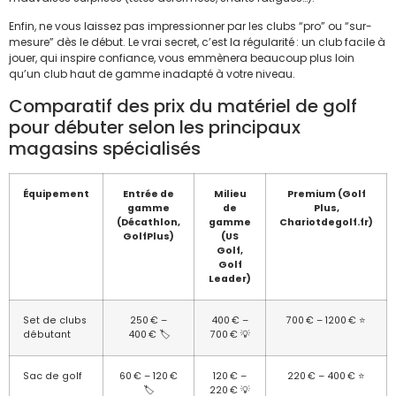
Enfin, ne vous laissez pas impressionner par les clubs “pro” ou “sur-
mesure” dès le début. Le vrai secret, c’est la régularité : un club facile à
jouer, qui inspire confiance, vous emmènera beaucoup plus loin
qu’un club haut de gamme inadapté à votre niveau.
Comparatif des prix du matériel de golf
pour débuter selon les principaux
magasins spécialisés
Équipement
Entrée de
Milieu
Premium (Golf
gamme
de
Plus,
(Décathlon,
gamme
Chariotdegolf.fr)
GolfPlus)
(US
Golf,
Golf
Leader)
Set de clubs
250 € –
400 € –
700 € – 1200 € ⭐
débutant
400 € 🏷️
700 € 💡
Sac de golf
60 € – 120 €
120 € –
220 € – 400 € ⭐
🏷️
220 € 💡