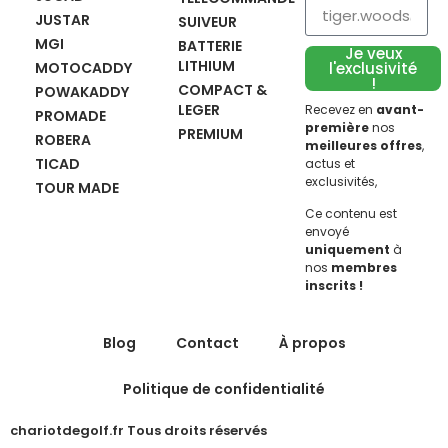
JUSTAR
SUIVEUR
MGI
BATTERIE
Je veux
LITHIUM
MOTOCADDY
l'exclusivité
!
COMPACT &
POWAKADDY
LEGER
Recevez en
avant-
PROMADE
première
nos
PREMIUM
ROBERA
meilleures offres
,
TICAD
actus et
exclusivités,
TOUR MADE
Ce contenu est
envoyé
uniquement
à
nos
membres
inscrits !
Blog
Contact
À propos
Politique de confidentialité
chariotdegolf.fr Tous droits réservés