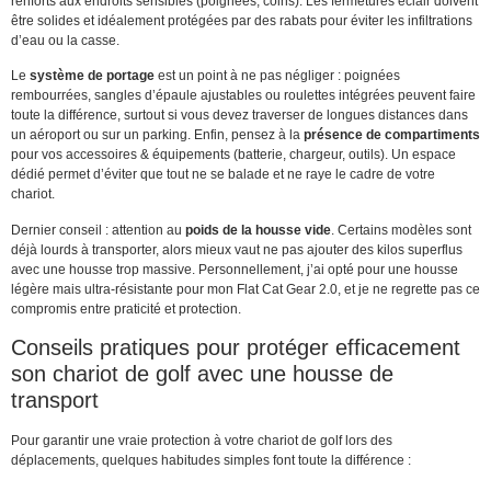
renforts aux endroits sensibles (poignées, coins). Les fermetures éclair doivent
être solides et idéalement protégées par des rabats pour éviter les infiltrations
d’eau ou la casse.
Le
système de portage
est un point à ne pas négliger : poignées
rembourrées, sangles d’épaule ajustables ou roulettes intégrées peuvent faire
toute la différence, surtout si vous devez traverser de longues distances dans
un aéroport ou sur un parking. Enfin, pensez à la
présence de compartiments
pour vos accessoires & équipements (batterie, chargeur, outils). Un espace
dédié permet d’éviter que tout ne se balade et ne raye le cadre de votre
chariot.
Dernier conseil : attention au
poids de la housse vide
. Certains modèles sont
déjà lourds à transporter, alors mieux vaut ne pas ajouter des kilos superflus
avec une housse trop massive. Personnellement, j’ai opté pour une housse
légère mais ultra-résistante pour mon Flat Cat Gear 2.0, et je ne regrette pas ce
compromis entre praticité et protection.
Conseils pratiques pour protéger efficacement
son chariot de golf avec une housse de
transport
Pour garantir une vraie protection à votre chariot de golf lors des
déplacements, quelques habitudes simples font toute la différence :