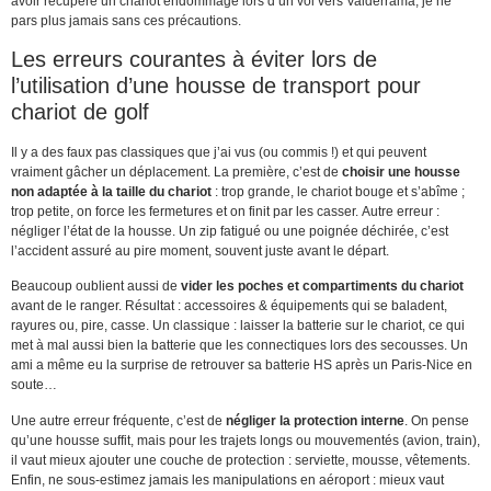
avoir récupéré un chariot endommagé lors d’un vol vers Valderrama, je ne
pars plus jamais sans ces précautions.
Les erreurs courantes à éviter lors de
l’utilisation d’une housse de transport pour
chariot de golf
Il y a des faux pas classiques que j’ai vus (ou commis !) et qui peuvent
vraiment gâcher un déplacement. La première, c’est de
choisir une housse
non adaptée à la taille du chariot
: trop grande, le chariot bouge et s’abîme ;
trop petite, on force les fermetures et on finit par les casser. Autre erreur :
négliger l’état de la housse. Un zip fatigué ou une poignée déchirée, c’est
l’accident assuré au pire moment, souvent juste avant le départ.
Beaucoup oublient aussi de
vider les poches et compartiments du chariot
avant de le ranger. Résultat : accessoires & équipements qui se baladent,
rayures ou, pire, casse. Un classique : laisser la batterie sur le chariot, ce qui
met à mal aussi bien la batterie que les connectiques lors des secousses. Un
ami a même eu la surprise de retrouver sa batterie HS après un Paris-Nice en
soute…
Une autre erreur fréquente, c’est de
négliger la protection interne
. On pense
qu’une housse suffit, mais pour les trajets longs ou mouvementés (avion, train),
il vaut mieux ajouter une couche de protection : serviette, mousse, vêtements.
Enfin, ne sous-estimez jamais les manipulations en aéroport : mieux vaut