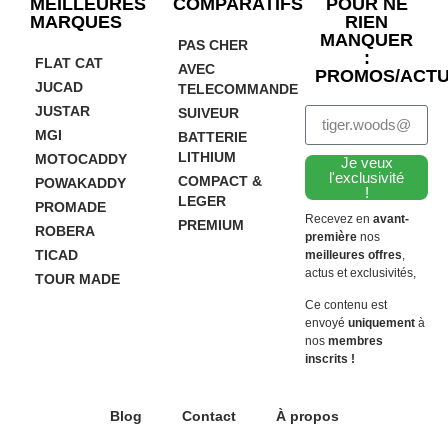
MEILLEURES
COMPARATIFS
POUR NE
MARQUES
RIEN
MANQUER
PAS CHER
:
FLAT CAT
AVEC
PROMOS/ACTU
JUCAD
TELECOMMANDE
JUSTAR
SUIVEUR
MGI
BATTERIE
LITHIUM
MOTOCADDY
Je veux
l'exclusivité
COMPACT &
POWAKADDY
!
LEGER
PROMADE
Recevez en
avant-
PREMIUM
ROBERA
première
nos
TICAD
meilleures offres
,
actus et exclusivités,
TOUR MADE
Ce contenu est
envoyé
uniquement
à
nos
membres
inscrits !
Blog
Contact
À propos