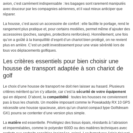
avion, c’est carrément indispensable : les bagages sont rarement manipulés
avec douceur par les compagnies aériennes, et il vaut mieux anticiper que
réparer.
La housse, c’est aussi un accessoire de confort : elle facilite le portage, rend le
rangement plus pratique et, pour certains modèles, permet même d’ajouter des
accessoires (poches, sangles, protections renforcées). Honnêtement, une fois
qu’on a goûté à la tranquillité d’esprit d’un chariot bien protégé, on ne revient
plus en arrière. C’est un petit investissement pour une vraie sérénité lors de
tous vos déplacements golfiques.
Les critères essentiels pour bien choisir une
housse de transport adaptée à son chariot de
golf
Le choix d’une housse de transport ne doit rien laisser au hasard. Plusieurs
critères méritent qu’on s’y attarde, car c’est la
sécurité de votre équipement
qui en dépend. D’abord, la
compatibilité
: toutes les housses ne conviennent
pas à tous les chariots. Un modèle imposant comme le Powakaddy RX 10 GPS
nécessite une housse spacieuse, alors qu’un chariot compact type Golfstream
GX1 pourra se contenter d’une version plus simple.
La
matière
est essentielle. Privilégiez des tissus épais, résistants à l’abrasion
et imperméables, comme le polyester 600D ou des matières techniques avec