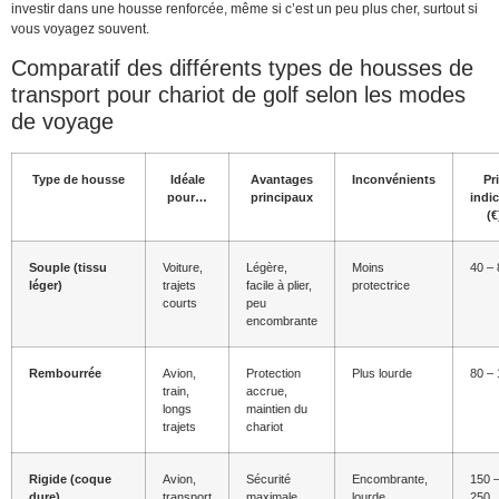
investir dans une housse renforcée, même si c’est un peu plus cher, surtout si
vous voyagez souvent.
Comparatif des différents types de housses de
transport pour chariot de golf selon les modes
de voyage
Type de housse
Idéale
Avantages
Inconvénients
Pr
pour…
principaux
indic
(€
Souple (tissu
Voiture,
Légère,
Moins
40 – 
léger)
trajets
facile à plier,
protectrice
courts
peu
encombrante
Rembourrée
Avion,
Protection
Plus lourde
80 –
train,
accrue,
longs
maintien du
trajets
chariot
Rigide (coque
Avion,
Sécurité
Encombrante,
150 
dure)
transport
maximale,
lourde
250