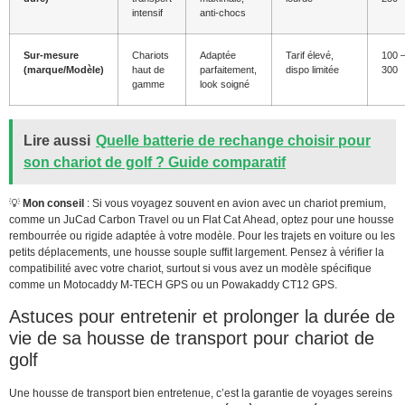
intensif
anti-chocs
Sur-mesure
Chariots
Adaptée
Tarif élevé,
100 
(marque/Modèle)
haut de
parfaitement,
dispo limitée
300
gamme
look soigné
Lire aussi
Quelle batterie de rechange choisir pour
son chariot de golf ? Guide comparatif
💡
Mon conseil
: Si vous voyagez souvent en avion avec un chariot premium,
comme un JuCad Carbon Travel ou un Flat Cat Ahead, optez pour une housse
rembourrée ou rigide adaptée à votre modèle. Pour les trajets en voiture ou les
petits déplacements, une housse souple suffit largement. Pensez à vérifier la
compatibilité avec votre chariot, surtout si vous avez un modèle spécifique
comme un Motocaddy M-TECH GPS ou un Powakaddy CT12 GPS.
Astuces pour entretenir et prolonger la durée de
vie de sa housse de transport pour chariot de
golf
Une housse de transport bien entretenue, c’est la garantie de voyages sereins