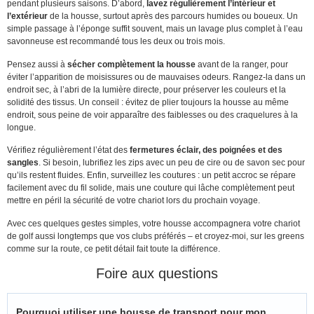
pendant plusieurs saisons. D’abord,
lavez régulièrement l’intérieur et
l’extérieur
de la housse, surtout après des parcours humides ou boueux. Un
simple passage à l’éponge suffit souvent, mais un lavage plus complet à l’eau
savonneuse est recommandé tous les deux ou trois mois.
Pensez aussi à
sécher complètement la housse
avant de la ranger, pour
éviter l’apparition de moisissures ou de mauvaises odeurs. Rangez-la dans un
endroit sec, à l’abri de la lumière directe, pour préserver les couleurs et la
solidité des tissus. Un conseil : évitez de plier toujours la housse au même
endroit, sous peine de voir apparaître des faiblesses ou des craquelures à la
longue.
Vérifiez régulièrement l’état des
fermetures éclair, des poignées et des
sangles
. Si besoin, lubrifiez les zips avec un peu de cire ou de savon sec pour
qu’ils restent fluides. Enfin, surveillez les coutures : un petit accroc se répare
facilement avec du fil solide, mais une couture qui lâche complètement peut
mettre en péril la sécurité de votre chariot lors du prochain voyage.
Avec ces quelques gestes simples, votre housse accompagnera votre chariot
de golf aussi longtemps que vos clubs préférés – et croyez-moi, sur les greens
comme sur la route, ce petit détail fait toute la différence.
Foire aux questions
Pourquoi utiliser une housse de transport pour mon