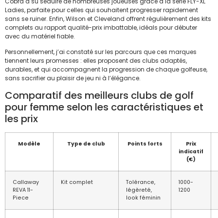
Cobra a su séduire de nombreuses joueuses grâce à la série FLY-XL
Ladies, parfaite pour celles qui souhaitent progresser rapidement
sans se ruiner. Enfin, Wilson et Cleveland offrent régulièrement des kits
complets au rapport qualité-prix imbattable, idéals pour débuter
avec du matériel fiable.
Personnellement, j’ai constaté sur les parcours que ces marques
tiennent leurs promesses : elles proposent des clubs adaptés,
durables, et qui accompagnent la progression de chaque golfeuse,
sans sacrifier au plaisir de jeu ni à l’élégance.
Comparatif des meilleurs clubs de golf
pour femme selon les caractéristiques et
les prix
Modèle
Type de club
Points forts
Prix
indicatif
(€)
Callaway
Kit complet
Tolérance,
1000-
REVA 11-
légèreté,
1200
Piece
look féminin