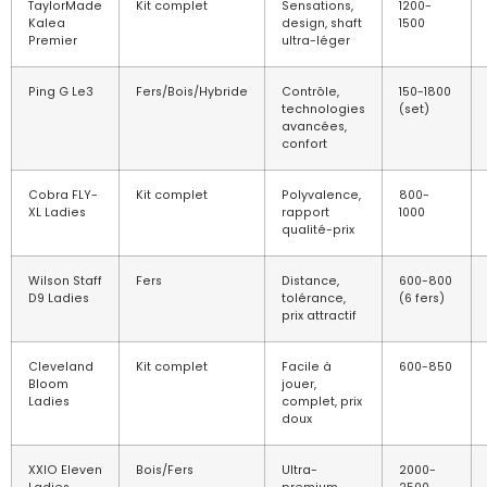
TaylorMade
Kit complet
Sensations,
1200-
Kalea
design, shaft
1500
Premier
ultra-léger
Ping G Le3
Fers/Bois/Hybride
Contrôle,
150-1800
technologies
(set)
avancées,
confort
Cobra FLY-
Kit complet
Polyvalence,
800-
XL Ladies
rapport
1000
qualité-prix
Wilson Staff
Fers
Distance,
600-800
D9 Ladies
tolérance,
(6 fers)
prix attractif
Cleveland
Kit complet
Facile à
600-850
Bloom
jouer,
Ladies
complet, prix
doux
XXIO Eleven
Bois/Fers
Ultra-
2000-