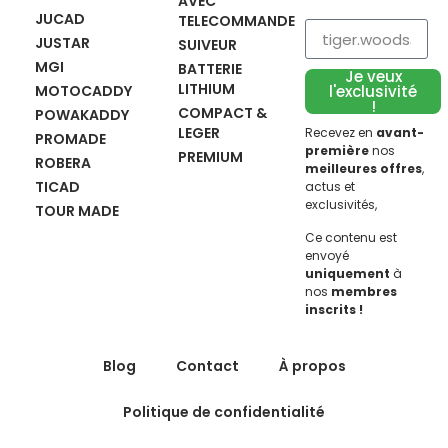
AVEC
JUCAD
TELECOMMANDE
JUSTAR
SUIVEUR
MGI
BATTERIE
Je veux
LITHIUM
MOTOCADDY
l'exclusivité
!
COMPACT &
POWAKADDY
LEGER
Recevez en
avant-
PROMADE
première
nos
PREMIUM
ROBERA
meilleures offres
,
TICAD
actus et
exclusivités,
TOUR MADE
Ce contenu est
envoyé
uniquement
à
nos
membres
inscrits !
Blog
Contact
À propos
Politique de confidentialité