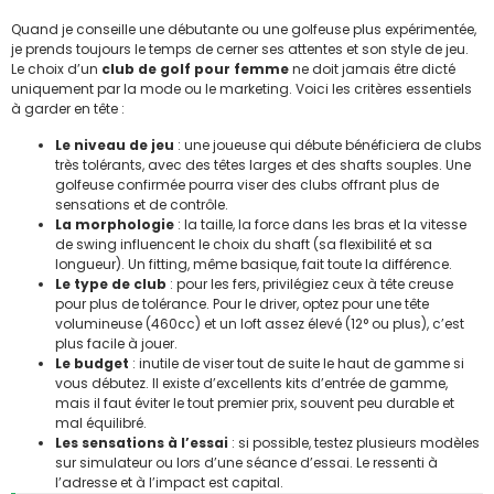
Quand je conseille une débutante ou une golfeuse plus expérimentée,
je prends toujours le temps de cerner ses attentes et son style de jeu.
Le choix d’un
club de golf pour femme
ne doit jamais être dicté
uniquement par la mode ou le marketing. Voici les critères essentiels
à garder en tête :
Le niveau de jeu
: une joueuse qui débute bénéficiera de clubs
très tolérants, avec des têtes larges et des shafts souples. Une
golfeuse confirmée pourra viser des clubs offrant plus de
sensations et de contrôle.
La morphologie
: la taille, la force dans les bras et la vitesse
de swing influencent le choix du shaft (sa flexibilité et sa
longueur). Un fitting, même basique, fait toute la différence.
Le type de club
: pour les fers, privilégiez ceux à tête creuse
pour plus de tolérance. Pour le driver, optez pour une tête
volumineuse (460cc) et un loft assez élevé (12° ou plus), c’est
plus facile à jouer.
Le budget
: inutile de viser tout de suite le haut de gamme si
vous débutez. Il existe d’excellents kits d’entrée de gamme,
mais il faut éviter le tout premier prix, souvent peu durable et
mal équilibré.
Les sensations à l’essai
: si possible, testez plusieurs modèles
sur simulateur ou lors d’une séance d’essai. Le ressenti à
l’adresse et à l’impact est capital.