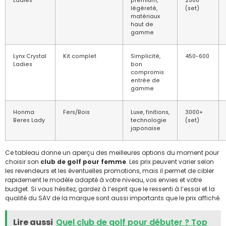
Ladies
premium,
2500
légèreté,
(set)
matériaux
haut de
gamme
Lynx Crystal
Kit complet
Simplicité,
450-600
Ladies
bon
compromis
entrée de
gamme
Honma
Fers/Bois
Luxe, finitions,
3000+
Beres Lady
technologie
(set)
japonaise
Ce tableau donne un aperçu des meilleures options du moment pour
choisir son
club de golf pour femme
. Les prix peuvent varier selon
les revendeurs et les éventuelles promotions, mais il permet de cibler
rapidement le modèle adapté à votre niveau, vos envies et votre
budget. Si vous hésitez, gardez à l’esprit que le ressenti à l’essai et la
qualité du SAV de la marque sont aussi importants que le prix affiché.
Lire aussi
Quel club de golf pour débuter ? Top