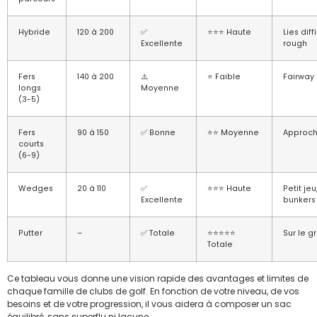
Hybride
120 à 200
✅
⭐⭐⭐ Haute
Lies diffi
Excellente
rough
Fers
140 à 200
⚠️
⭐ Faible
Fairway
longs
Moyenne
(3-5)
Fers
90 à 150
✅ Bonne
⭐⭐ Moyenne
Approc
courts
(6-9)
Wedges
20 à 110
✅
⭐⭐⭐ Haute
Petit jeu
Excellente
bunkers
Putter
–
✅ Totale
⭐⭐⭐⭐⭐
Sur le g
Totale
Ce tableau vous donne une vision rapide des avantages et limites de
chaque famille de clubs de golf. En fonction de votre niveau, de vos
besoins et de votre progression, il vous aidera à composer un sac
équilibré, sans superflu ni lacune.