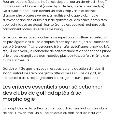
Pour un joueur débutant, l’idéal est de partir sur un demi-set : 6 ou 7
clubs couvrant l’essentiel (driver, hybride, fers, putter, sandwedge).
Cela évite la confusion devant un choix trop vaste et permet
d’apprendre progressivement à maîtriser chaque club. Inutile
d’investir dans des clubs haut de gamme ou des séries complètes
trop techniques au début : leur tolérance est souvent moindre et ils
pardonnent moins les erreurs de swing.
En revanche, un joueur confirmé ou expert pourra affiner sa sélection
en privilégiant des clubs adaptés à son style de jeu, sa puissance et
ses préférences (fitting personnalisé, shafts spécifiques, choix du loft,
etc). À ce niveau, la recherche de performance et de sensations prime,
et le choix s’élargit vers des modèles plus pointus, parfois même des
clubs sur mesure.
Gardez en tête que le niveau n’est pas qu’une question d’index : il
s’agit surtout de savoir ce qu’on attend de ses clubs de golf, en
termes de plaisir, de progression et d’exigence sur le parcours.
Les critères essentiels pour sélectionner
des clubs de golf adaptés à sa
morphologie
La morphologie du golfeur a un impact direct sur le choix des clubs
de golf. Croyez-moi, un club trop court ou trop long, ça peut vite