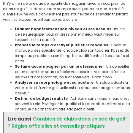
Il n’y a rien de pire que de repartir du magasin avec un sac plein de
clubs de golf… et de se rendre compte sur le parcours que la moitié
d’entre eux ne vous conviennent pas. Pour éviter ce scénario frustrant,
voici les étapes incontournables à suivre :
Évaluer honnêtement son niveau et ses besoins
: Inutile
de se suréquiper pour impressionner, mieux vaut miser sur
l’essentiel et la qualité.
Prendre le temps d’essayer plusieurs modèles
: Chaque
marque a ses spécificités, chaque club son toucher. Passez du
temps au practice ou en fitting, testez différentes têtes, shafts et
grips.
Se faire accompagner par un professionnel
: Un conseiller
ou un club-fitter saura déceler vos besoins, vos points forts et
les axes d’amélioration, pour orienter vers le bon choix.
Analyser sa morphologie et sa posture
: Un club adapté à
votre taille et à votre gestuelle est un atout pour progresser sans
douleur.
Définir un budget réaliste
: Acheter moins mais mieux, c’est
souvent la clé. Privilégiez la qualité et la durabilité, même si cela
implique de constituer votre sac petit à petit.
Lire aussi
Combien de clubs dans un sac de golf
? Règles officielles et conseils pratiques