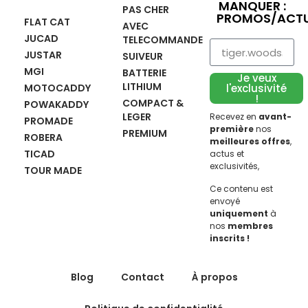
MANQUER :
PAS CHER
PROMOS/ACTU
FLAT CAT
AVEC
JUCAD
TELECOMMANDE
JUSTAR
SUIVEUR
MGI
BATTERIE
Je veux
LITHIUM
MOTOCADDY
l'exclusivité
!
COMPACT &
POWAKADDY
LEGER
Recevez en
avant-
PROMADE
première
nos
PREMIUM
ROBERA
meilleures offres
,
TICAD
actus et
exclusivités,
TOUR MADE
Ce contenu est
envoyé
uniquement
à
nos
membres
inscrits !
Blog
Contact
À propos