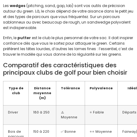
Les
wedges
(pitching, sand, gap, lob) sont vos outils de précision
autour du green. Là, le choix dépend de votre aisance dans le petit jeu
et des types de parcours que vous fréquentez. Sur un parcours
sablonneux ou avec beaucoup de rough, un sandwedge polyvalent
est indispensable.
Enfin, le
putter
est le club le plus personnel de votre sac. Il doit inspirer
confiance dès que vous le sortez pour attaquer le green. Certains
préfèrent les têtes lourdes, d’autres les lames fines : l’essentiel, c’est de
trouver le modèle qui vous donne de la régularité sur les greens.
Comparatif des caractéristiques des
principaux clubs de golf pour bien choisir
Type de
Distance
Tolérance
Polyvalence
Idéal
club
moyenne
(m)
Driver
180 à 250
⚠️
⭐ Faible
Départs
Moyenne
Bois de
150 à 220
✅ Bonne
⭐⭐ Moyenne
Fairway
parcours