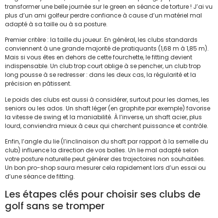
transformer une belle journée sur le green en séance de torture ! J’ai vu
plus d’un ami golfeur perdre confiance à cause d’un matériel mal
adapté à sa taille ou à sa posture.
Premier critère : la taille du joueur. En général, les clubs standards
conviennent à une grande majorité de pratiquants (1,68 m à 1,85 m).
Mais si vous êtes en dehors de cette fourchette, le fitting devient
indispensable. Un club trop court oblige à se pencher, un club trop
long pousse à se redresser : dans les deux cas, la régularité et la
précision en pâtissent.
Le poids des clubs est aussi à considérer, surtout pour les dames, les
seniors ou les ados. Un shaft léger (en graphite par exemple) favorise
la vitesse de swing et la maniabilité. À l’inverse, un shaft acier, plus
lourd, conviendra mieux à ceux qui cherchent puissance et contrôle.
Enfin, l’angle du lie (l’inclinaison du shaft par rapport à la semelle du
club) influence la direction de vos balles. Un lie mal adapté selon
votre posture naturelle peut générer des trajectoires non souhaitées.
Un bon pro-shop saura mesurer cela rapidement lors d’un essai ou
d’une séance de fitting.
Les étapes clés pour choisir ses clubs de
golf sans se tromper