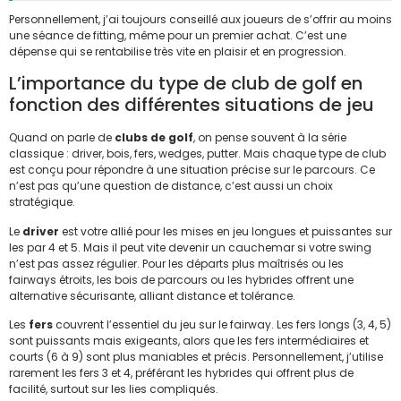
Personnellement, j’ai toujours conseillé aux joueurs de s’offrir au moins
une séance de fitting, même pour un premier achat. C’est une
dépense qui se rentabilise très vite en plaisir et en progression.
L’importance du type de club de golf en
fonction des différentes situations de jeu
Quand on parle de
clubs de golf
, on pense souvent à la série
classique : driver, bois, fers, wedges, putter. Mais chaque type de club
est conçu pour répondre à une situation précise sur le parcours. Ce
n’est pas qu’une question de distance, c’est aussi un choix
stratégique.
Le
driver
est votre allié pour les mises en jeu longues et puissantes sur
les par 4 et 5. Mais il peut vite devenir un cauchemar si votre swing
n’est pas assez régulier. Pour les départs plus maîtrisés ou les
fairways étroits, les bois de parcours ou les hybrides offrent une
alternative sécurisante, alliant distance et tolérance.
Les
fers
couvrent l’essentiel du jeu sur le fairway. Les fers longs (3, 4, 5)
sont puissants mais exigeants, alors que les fers intermédiaires et
courts (6 à 9) sont plus maniables et précis. Personnellement, j’utilise
rarement les fers 3 et 4, préférant les hybrides qui offrent plus de
facilité, surtout sur les lies compliqués.