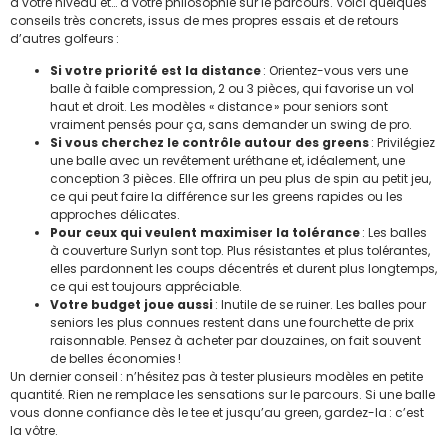
à votre niveau et… à votre philosophie sur le parcours. Voici quelques
conseils très concrets, issus de mes propres essais et de retours
d’autres golfeurs :
Si votre priorité est la distance
: Orientez-vous vers une
balle à faible compression, 2 ou 3 pièces, qui favorise un vol
haut et droit. Les modèles « distance » pour seniors sont
vraiment pensés pour ça, sans demander un swing de pro.
Si vous cherchez le contrôle autour des greens
: Privilégiez
une balle avec un revêtement uréthane et, idéalement, une
conception 3 pièces. Elle offrira un peu plus de spin au petit jeu,
ce qui peut faire la différence sur les greens rapides ou les
approches délicates.
Pour ceux qui veulent maximiser la tolérance
: Les balles
à couverture Surlyn sont top. Plus résistantes et plus tolérantes,
elles pardonnent les coups décentrés et durent plus longtemps,
ce qui est toujours appréciable.
Votre budget joue aussi
: Inutile de se ruiner. Les balles pour
seniors les plus connues restent dans une fourchette de prix
raisonnable. Pensez à acheter par douzaines, on fait souvent
de belles économies !
Un dernier conseil : n’hésitez pas à tester plusieurs modèles en petite
quantité. Rien ne remplace les sensations sur le parcours. Si une balle
vous donne confiance dès le tee et jusqu’au green, gardez-la : c’est
la vôtre.