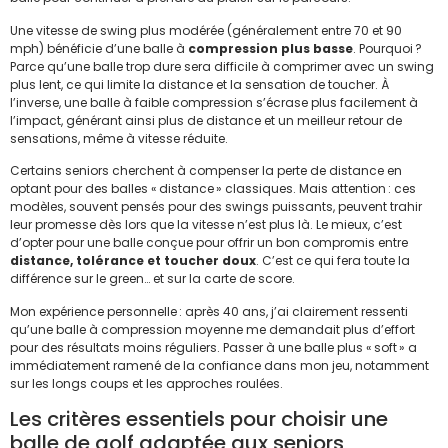
Une vitesse de swing plus modérée (généralement entre 70 et 90
mph) bénéficie d’une balle à
compression plus basse
. Pourquoi ?
Parce qu’une balle trop dure sera difficile à comprimer avec un swing
plus lent, ce qui limite la distance et la sensation de toucher. À
l’inverse, une balle à faible compression s’écrase plus facilement à
l’impact, générant ainsi plus de distance et un meilleur retour de
sensations, même à vitesse réduite.
Certains seniors cherchent à compenser la perte de distance en
optant pour des balles « distance » classiques. Mais attention : ces
modèles, souvent pensés pour des swings puissants, peuvent trahir
leur promesse dès lors que la vitesse n’est plus là. Le mieux, c’est
d’opter pour une balle conçue pour offrir un bon compromis entre
distance, tolérance et toucher doux
. C’est ce qui fera toute la
différence sur le green… et sur la carte de score.
Mon expérience personnelle : après 40 ans, j’ai clairement ressenti
qu’une balle à compression moyenne me demandait plus d’effort
pour des résultats moins réguliers. Passer à une balle plus « soft » a
immédiatement ramené de la confiance dans mon jeu, notamment
sur les longs coups et les approches roulées.
Les critères essentiels pour choisir une
balle de golf adaptée aux seniors