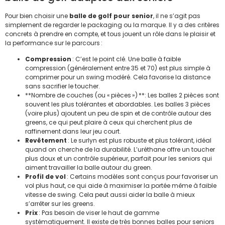
Pour bien choisir une
balle de golf pour senior
, il ne s’agit pas
simplement de regarder le packaging ou la marque. Il y a des critères
concrets à prendre en compte, et tous jouent un rôle dans le plaisir et
la performance sur le parcours :
Compression
: C’est le point clé. Une balle à faible
compression (généralement entre 35 et 70) est plus simple à
comprimer pour un swing modéré. Cela favorise la distance
sans sacrifier le toucher.
**Nombre de couches (ou « pièces ») **: Les balles 2 pièces sont
souvent les plus tolérantes et abordables. Les balles 3 pièces
(voire plus) ajoutent un peu de spin et de contrôle autour des
greens, ce qui peut plaire à ceux qui cherchent plus de
raffinement dans leur jeu court.
Revêtement
: Le surlyn est plus robuste et plus tolérant, idéal
quand on cherche de la durabilité. L’uréthane offre un toucher
plus doux et un contrôle supérieur, parfait pour les seniors qui
aiment travailler la balle autour du green.
Profil de vol
: Certains modèles sont conçus pour favoriser un
vol plus haut, ce qui aide à maximiser la portée même à faible
vitesse de swing. Cela peut aussi aider la balle à mieux
s’arrêter sur les greens.
Prix
: Pas besoin de viser le haut de gamme
systématiquement. Il existe de très bonnes balles pour seniors