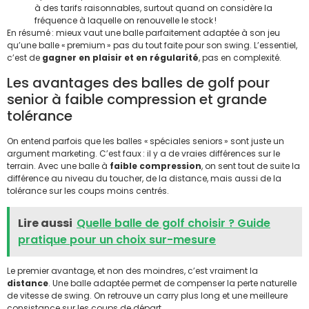
à des tarifs raisonnables, surtout quand on considère la
fréquence à laquelle on renouvelle le stock !
En résumé : mieux vaut une balle parfaitement adaptée à son jeu
qu’une balle « premium » pas du tout faite pour son swing. L’essentiel,
c’est de
gagner en plaisir et en régularité
, pas en complexité.
Les avantages des balles de golf pour
senior à faible compression et grande
tolérance
On entend parfois que les balles « spéciales seniors » sont juste un
argument marketing. C’est faux : il y a de vraies différences sur le
terrain. Avec une balle à
faible compression
, on sent tout de suite la
différence au niveau du toucher, de la distance, mais aussi de la
tolérance sur les coups moins centrés.
Lire aussi
Quelle balle de golf choisir ? Guide
pratique pour un choix sur-mesure
Le premier avantage, et non des moindres, c’est vraiment la
distance
. Une balle adaptée permet de compenser la perte naturelle
de vitesse de swing. On retrouve un carry plus long et une meilleure
consistance sur les coups de départ.