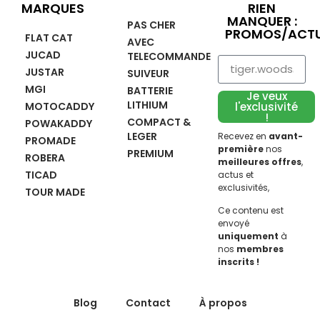
MARQUES
RIEN
MANQUER :
PAS CHER
PROMOS/ACTU
FLAT CAT
AVEC
JUCAD
TELECOMMANDE
JUSTAR
SUIVEUR
MGI
BATTERIE
Je veux
LITHIUM
MOTOCADDY
l'exclusivité
!
COMPACT &
POWAKADDY
LEGER
Recevez en
avant-
PROMADE
première
nos
PREMIUM
ROBERA
meilleures offres
,
TICAD
actus et
exclusivités,
TOUR MADE
Ce contenu est
envoyé
uniquement
à
nos
membres
inscrits !
Blog
Contact
À propos