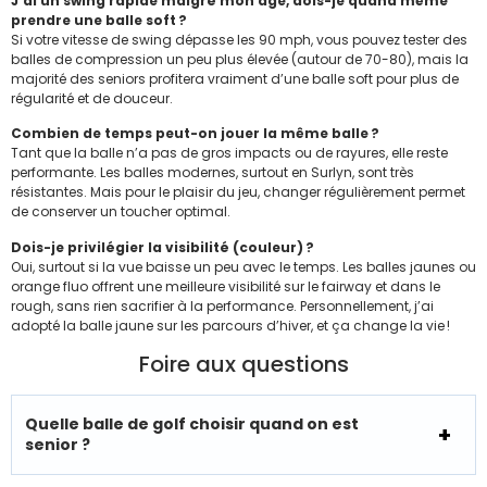
J’ai un swing rapide malgré mon âge, dois-je quand même
prendre une balle soft ?
Si votre vitesse de swing dépasse les 90 mph, vous pouvez tester des
balles de compression un peu plus élevée (autour de 70-80), mais la
majorité des seniors profitera vraiment d’une balle soft pour plus de
régularité et de douceur.
Combien de temps peut-on jouer la même balle ?
Tant que la balle n’a pas de gros impacts ou de rayures, elle reste
performante. Les balles modernes, surtout en Surlyn, sont très
résistantes. Mais pour le plaisir du jeu, changer régulièrement permet
de conserver un toucher optimal.
Dois-je privilégier la visibilité (couleur) ?
Oui, surtout si la vue baisse un peu avec le temps. Les balles jaunes ou
orange fluo offrent une meilleure visibilité sur le fairway et dans le
rough, sans rien sacrifier à la performance. Personnellement, j’ai
adopté la balle jaune sur les parcours d’hiver, et ça change la vie !
Foire aux questions
Quelle balle de golf choisir quand on est
senior ?