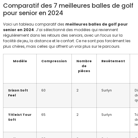
Comparatif des 7 meilleures balles de golf
pour senior en 2024
Voici un tableau comparatif des
meilleures balles de golf pour
senior en 2024
. J’ai sélectionné des modèles qui reviennent
régulièrement dans les retours des seniors, avec un focus sur la
facilité de jeu, la distance et le confort. Ce ne sont pas forcément les
plus chères, mais celles qui offrent un vrai plus sur le parcours.
Modèle
Compression
Nombre
Revêtement
de
pièces
Srixon Soft
60
2
Surlyn
D
Feel
d
qu
Titleist Tour
65
2
Surlyn
T
Soft
d
l