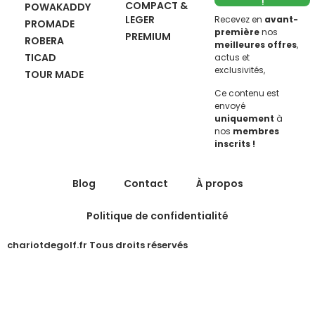
!
COMPACT &
POWAKADDY
LEGER
Recevez en
avant-
PROMADE
première
nos
PREMIUM
ROBERA
meilleures offres
,
TICAD
actus et
exclusivités,
TOUR MADE
Ce contenu est
envoyé
uniquement
à
nos
membres
inscrits !
Blog
Contact
À propos
Politique de confidentialité
chariotdegolf.fr Tous droits réservés