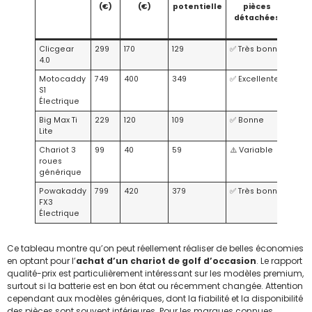
(€)
(€)
potentielle
pièces
ra
détachées
qual
Clicgear
299
170
129
✅ Très bonne
⭐⭐⭐
4.0
Motocaddy
749
400
349
✅ Excellente
⭐⭐⭐
S1
Électrique
Big Max Ti
229
120
109
✅ Bonne
⭐⭐⭐
Lite
Chariot 3
99
40
59
⚠️ Variable
⭐⭐
roues
générique
Powakaddy
799
420
379
✅ Très bonne
⭐⭐⭐
FX3
Électrique
Ce tableau montre qu’on peut réellement réaliser de belles économies
en optant pour l’
achat d’un chariot de golf d’occasion
. Le rapport
qualité-prix est particulièrement intéressant sur les modèles premium,
surtout si la batterie est en bon état ou récemment changée. Attention
cependant aux modèles génériques, dont la fiabilité et la disponibilité
des pièces sont souvent inférieures. Pour les marques connues,