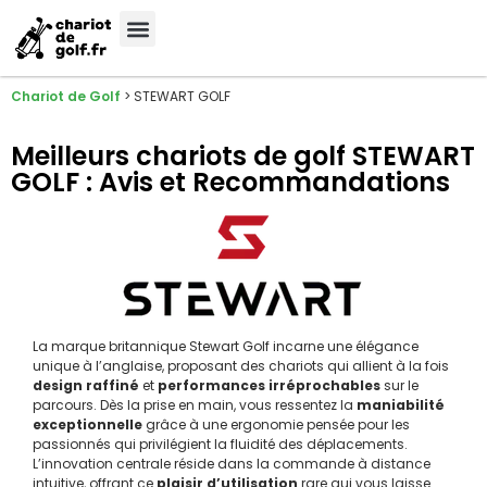
Meilleures Marques
Sélection sur-mesure
Chariot de Golf
>
STEWART GOLF
Meilleurs chariots de golf STEWART
GOLF : Avis et Recommandations
La marque britannique Stewart Golf incarne une élégance
unique à l’anglaise, proposant des chariots qui allient à la fois
design raffiné
et
performances irréprochables
sur le
parcours. Dès la prise en main, vous ressentez la
maniabilité
exceptionnelle
grâce à une ergonomie pensée pour les
passionnés qui privilégient la fluidité des déplacements.
L’innovation centrale réside dans la commande à distance
intuitive, offrant ce
plaisir d’utilisation
rare qui vous laisse