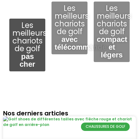
Les
Les
meilleurs
meilleurs
chariots
chariots
Les
de golf
de golf
meilleurs
avec
compact
chariots
télécommande
et
de golf
légers
pas
cher
Nos derniers articles
CHAUSSURES DE GOLF