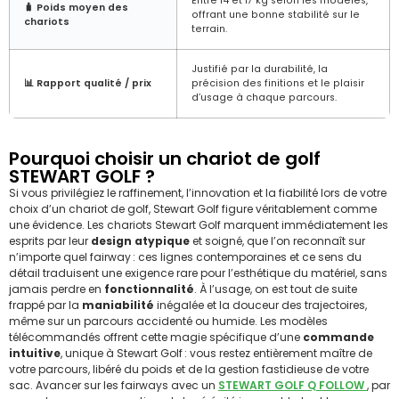
Entre 14 et 17 kg selon les modèles,
🧳 Poids moyen des
offrant une bonne stabilité sur le
chariots
terrain.
Justifié par la durabilité, la
📊 Rapport qualité / prix
précision des finitions et le plaisir
d’usage à chaque parcours.
Pourquoi choisir un chariot de golf
STEWART GOLF ?
Si vous privilégiez le raffinement, l’innovation et la fiabilité lors de votre
choix d’un chariot de golf, Stewart Golf figure véritablement comme
une évidence. Les chariots Stewart Golf marquent immédiatement les
esprits par leur
design atypique
et soigné, que l’on reconnaît sur
n’importe quel fairway : ces lignes contemporaines et ce sens du
détail traduisent une exigence rare pour l’esthétique du matériel, sans
jamais perdre en
fonctionnalité
. À l’usage, on est tout de suite
frappé par la
maniabilité
inégalée et la douceur des trajectoires,
même sur un parcours accidenté ou humide. Les modèles
télécommandés offrent cette magie spécifique d’une
commande
intuitive
, unique à Stewart Golf : vous restez entièrement maître de
votre parcours, libéré du poids et de la gestion fastidieuse de votre
sac. Avancer sur les fairways avec un
STEWART GOLF Q FOLLOW
, par