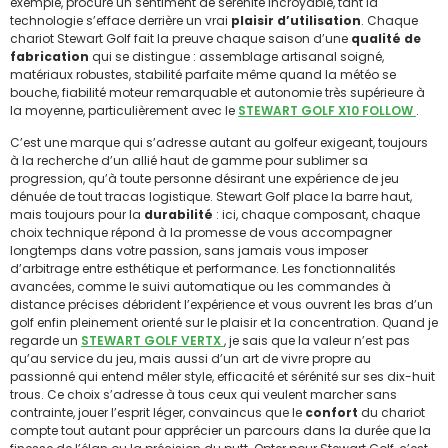
exemple, procure un sentiment de sérénité incroyable, tant la
technologie s’efface derrière un vrai
plaisir d’utilisation
. Chaque
chariot Stewart Golf fait la preuve chaque saison d’une
qualité de
fabrication
qui se distingue : assemblage artisanal soigné,
matériaux robustes, stabilité parfaite même quand la météo se
bouche, fiabilité moteur remarquable et autonomie très supérieure à
la moyenne, particulièrement avec le
STEWART GOLF X10 FOLLOW
.
C’est une marque qui s’adresse autant au golfeur exigeant, toujours
à la recherche d’un allié haut de gamme pour sublimer sa
progression, qu’à toute personne désirant une expérience de jeu
dénuée de tout tracas logistique. Stewart Golf place la barre haut,
mais toujours pour la
durabilité
: ici, chaque composant, chaque
choix technique répond à la promesse de vous accompagner
longtemps dans votre passion, sans jamais vous imposer
d’arbitrage entre esthétique et performance. Les fonctionnalités
avancées, comme le suivi automatique ou les commandes à
distance précises débrident l’expérience et vous ouvrent les bras d’un
golf enfin pleinement orienté sur le plaisir et la concentration. Quand je
regarde un
STEWART GOLF VERTX
, je sais que la valeur n’est pas
qu’au service du jeu, mais aussi d’un art de vivre propre au
passionné qui entend mêler style, efficacité et sérénité sur ses dix-huit
trous. Ce choix s’adresse à tous ceux qui veulent marcher sans
contrainte, jouer l’esprit léger, convaincus que le
confort
du chariot
compte tout autant pour apprécier un parcours dans la durée que la