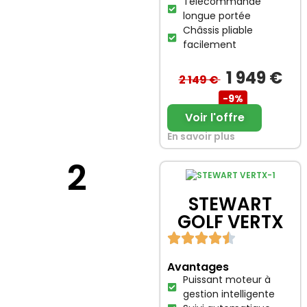
Télécommande
longue portée
Châssis pliable
facilement
1 949 €
2 149 €
-9%
Voir l'offre
En savoir plus
2
STEWART
GOLF VERTX
Avantages
Puissant moteur à
gestion intelligente