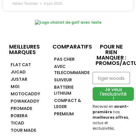
Adrien Tournier
4 juin 2026
MEILLEURES
COMPARATIFS
POUR NE
MARQUES
RIEN
MANQUER :
PAS CHER
PROMOS/ACTU
FLAT CAT
AVEC
JUCAD
TELECOMMANDE
JUSTAR
SUIVEUR
MGI
BATTERIE
Je veux
LITHIUM
MOTOCADDY
l'exclusivité
!
COMPACT &
POWAKADDY
LEGER
Recevez en
avant-
PROMADE
première
nos
PREMIUM
ROBERA
meilleures offres
,
TICAD
actus et
exclusivités,
TOUR MADE