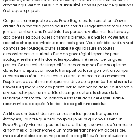
amateur qui veut miser sur la
durabilité
sans se poser de questions
à chaque repli pluie.
Ce qui est remarquable avec PowerBug, c’est la sensation d’avoir
affaire à un matériel pensé pour résister à l’usage intensif mais sans
jamais tomber dans l’austérité. Les parcours vallonnés, les fairways
accidentés, la boue ou les chemins pierreux, le
chariot PowerBug
absorbe chaque contrainte sans rechigner. Vous bénéficiez d’un vrai
confort de roulage
, d’une
stabilité
qui rassure en toutes
circonstances et, surtout, d’une poignée réglable pensée pour
soulager réellement le dos et les épaules, même sur de longues
parties. Ce ressenti de simplicité s’accompagne d’une souplesse
dans la manipulation pour le transport ou le rangement, un temps
d’installation réduit à l’essentiel, autant d’aspects qui améliorent
l’expérience avant même le premier drive de la journée. Les
chariots
PowerBug
marquent des points par la pertinence de leur autonomie
si vous optez pour un modèle électrique, évitant le stress de la
recharge constante. L’autonomie s’inscrit dans cet esprit : fiable,
rassurante et adaptée à la réalité des golfeurs assidus.
Au fil des années et des rencontres sur les greens français ou
étrangers, j’ai noté que beaucoup de joueurs qui choisissent un
PowerBug n’y viennent pas au hasard. Il s’agit souvent de femmes et
d’hommes à la recherche d’un matériel franchement accessible,
mais qui ne laisse aucune place à la fragilité ou à l’amateurisme.