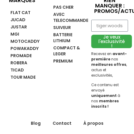
MARQUES
RIEN
MANQUER :
PAS CHER
PROMOS/ACTU
FLAT CAT
AVEC
JUCAD
TELECOMMANDE
JUSTAR
SUIVEUR
MGI
BATTERIE
Je veux
LITHIUM
MOTOCADDY
l'exclusivité
!
COMPACT &
POWAKADDY
LEGER
Recevez en
avant-
PROMADE
première
nos
PREMIUM
ROBERA
meilleures offres
,
TICAD
actus et
exclusivités,
TOUR MADE
Ce contenu est
envoyé
uniquement
à
nos
membres
inscrits !
Blog
Contact
À propos