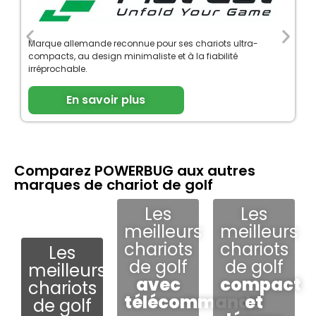
Marque allemande reconnue pour ses chariots ultra-
compacts, au design minimaliste et à la fiabilité
irréprochable.
En savoir plus
Comparez POWERBUG aux autres
marques de chariot de golf
Les
Les
meilleurs
meilleurs
chariots
chariots
Les
de golf
de golf
meilleurs
avec
compact
chariots
télécommande
et
de golf