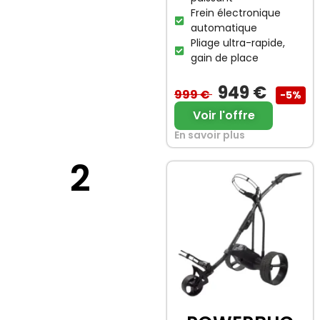
Frein électronique
automatique
Pliage ultra-rapide,
gain de place
949 €
999 €
-5%
Voir l'offre
En savoir plus
2