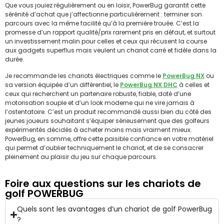
Que vous jouiez régulièrement ou en loisir, PowerBug garantit cette
sérénité d’achat que j’affectionne particulièrement : terminer son
parcours avec la même facilité qu’à la première trouée. C’est la
promesse d’un rapport qualité/prix rarement pris en défaut, et surtout
un investissement malin pour celles et ceux qui récusent la course
aux gadgets superflus mais veulent un chariot carré et fidèle dans la
durée.
Je recommande les chariots électriques comme le
PowerBug NX
ou
sa version équipée d’un différentiel, le
PowerBug NX DHC
à celles et
ceux qui recherchent un partenaire robuste, fiable, doté d’une
motorisation souple et d’un look moderne qui ne vire jamais à
l’ostentatoire. C’est un produit recommandé aussi bien du côté des
jeunes joueurs souhaitant s’équiper sérieusement que des golfeurs
expérimentés décidés à acheter moins mais vraiment mieux.
PowerBug, en somme, offre cette paisible confiance en votre matériel
qui permet d’oublier techniquement le chariot, et de se consacrer
pleinement au plaisir du jeu sur chaque parcours.
Foire aux questions sur les chariots de
golf POWERBUG
Quels sont les avantages d’un chariot de golf PowerBug
?