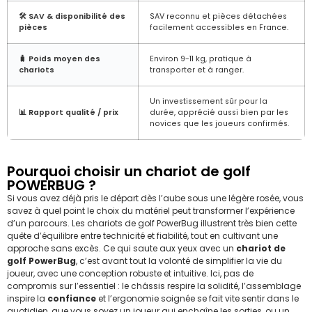
🛠️ SAV & disponibilité des
SAV reconnu et pièces détachées
pièces
facilement accessibles en France.
🧳 Poids moyen des
Environ 9-11 kg, pratique à
chariots
transporter et à ranger.
Un investissement sûr pour la
📊 Rapport qualité / prix
durée, apprécié aussi bien par les
novices que les joueurs confirmés.
Pourquoi choisir un chariot de golf
POWERBUG ?
Si vous avez déjà pris le départ dès l’aube sous une légère rosée, vous
savez à quel point le choix du matériel peut transformer l’expérience
d’un parcours. Les chariots de golf PowerBug illustrent très bien cette
quête d’équilibre entre technicité et fiabilité, tout en cultivant une
approche sans excès. Ce qui saute aux yeux avec un
chariot de
golf PowerBug
, c’est avant tout la volonté de simplifier la vie du
joueur, avec une conception robuste et intuitive. Ici, pas de
compromis sur l’essentiel : le châssis respire la solidité, l’assemblage
inspire la
confiance
et l’ergonomie soignée se fait vite sentir dans le
quotidien, que vous soyez un joueur qui enchaîne les sorties, ou un