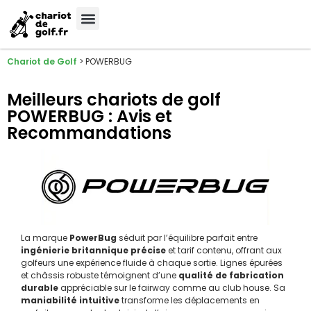
Meilleures Marques
Sélection sur-mesure
Chariot de Golf
>
POWERBUG
Meilleurs chariots de golf
POWERBUG : Avis et
Recommandations
La marque
PowerBug
séduit par l’équilibre parfait entre
ingénierie britannique précise
et tarif contenu, offrant aux
golfeurs une expérience fluide à chaque sortie. Lignes épurées
et châssis robuste témoignent d’une
qualité de fabrication
durable
appréciable sur le fairway comme au club house. Sa
maniabilité intuitive
transforme les déplacements en