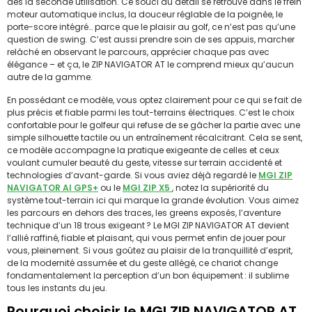
dès la seconde utilisation. Ce souci du détail se retrouve dans le frein
moteur automatique inclus, la douceur réglable de la poignée, le
porte-score intégré… parce que le plaisir au golf, ce n’est pas qu’une
question de swing. C’est aussi prendre soin de ses appuis, marcher
relâché en observant le parcours, apprécier chaque pas avec
élégance – et ça, le ZIP NAVIGATOR AT le comprend mieux qu’aucun
autre de la gamme.
En possédant ce modèle, vous optez clairement pour ce qui se fait de
plus précis et fiable parmi les tout-terrains électriques. C’est le choix
confortable pour le golfeur qui refuse de se gâcher la partie avec une
simple silhouette tactile ou un entraînement récalcitrant. Cela se sent,
ce modèle accompagne la pratique exigeante de celles et ceux
voulant cumuler beauté du geste, vitesse sur terrain accidenté et
technologies d’avant-garde. Si vous aviez déjà regardé le
MGI ZIP
NAVIGATOR AI GPS+
ou le
MGI ZIP X5
, notez la supériorité du
système tout-terrain ici qui marque la grande évolution. Vous aimez
les parcours en dehors des traces, les greens exposés, l’aventure
technique d’un 18 trous exigeant ? Le MGI ZIP NAVIGATOR AT devient
l’allié raffiné, fiable et plaisant, qui vous permet enfin de jouer pour
vous, pleinement. Si vous goûtez au plaisir de la tranquillité d’esprit,
de la modernité assumée et du geste allégé, ce chariot change
fondamentalement la perception d’un bon équipement : il sublime
tous les instants du jeu.
Pourquoi choisir le MGI ZIP NAVIGATOR AT