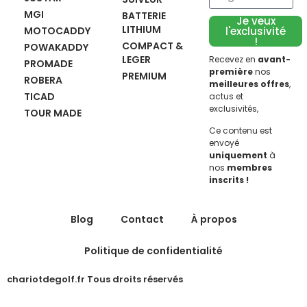
MGI
BATTERIE
Je veux
LITHIUM
MOTOCADDY
l'exclusivité
!
COMPACT &
POWAKADDY
LEGER
Recevez en
avant-
PROMADE
première
nos
PREMIUM
ROBERA
meilleures offres
,
TICAD
actus et
exclusivités,
TOUR MADE
Ce contenu est
envoyé
uniquement
à
nos
membres
inscrits !
Blog
Contact
À propos
Politique de confidentialité
chariotdegolf.fr Tous droits réservés