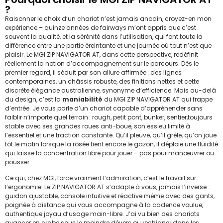
?
Raisonner le choix d’un chariot n’est jamais anodin, croyez-en mon
expérience – quinze années de fairways m’ont appris que c’est
souvent la qualité, et la sérénité dans l’utilisation, qui font toute la
différence entre une partie éreintante et une journée où tout n’est que
plaisir. Le MGI ZIP NAVIGATOR AT, dans cette perspective, redéfinit
réellement la notion d’accompagnement sur le parcours. Dès le
premier regard, il séduit par son allure affirmée : des lignes
contemporaines, un châssis robuste, des finitions nettes et cette
discrète élégance australienne, synonyme d’efficience. Mais au-delà
du design, c’est la
maniabilité
du MGI ZIP NAVIGATOR AT qui frappe
d’entrée. Je vous parle d’un chariot capable d’appréhender sans
faiblir n’importe quel terrain : rough, petit pont, bunker, sentier,toujours
stable avec ses grandes roues anti-boue, son essieu limité à
l’essentiel et une traction constante. Qu’il pleuve, qu’il grêle, qu’on joue
tôt le matin lorsque la rosée tient encore le gazon, il déploie une fluidité
qui laisse la concentration libre pour jouer – pas pour manœuvrer ou
pousser.
Ce qui, chez MGI, force vraiment l’admiration, c’est le travail sur
l’ergonomie. Le ZIP NAVIGATOR AT s’adapte à vous, jamais l’inverse :
guidon ajustable, console intuitive et réactive même avec des gants,
poignée à distance qui vous accompagne à la cadence voulue,
authentique joyau d’usage main-libre. J’ai vu bien des chariots
avancer en crabe sous le moindre dévers ou rechigner dans les