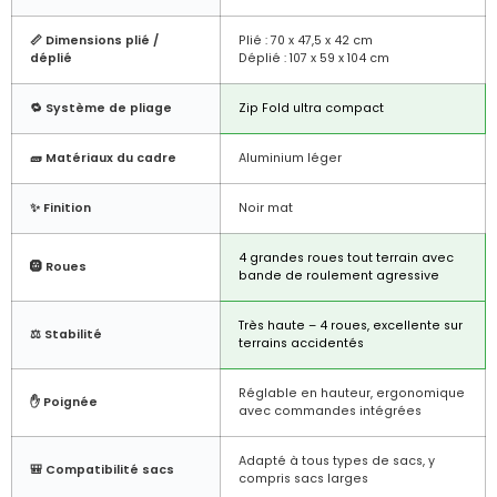
📏 Dimensions plié /
Plié : 70 x 47,5 x 42 cm
déplié
Déplié : 107 x 59 x 104 cm
🔁 Système de pliage
Zip Fold ultra compact
🧱 Matériaux du cadre
Aluminium léger
✨ Finition
Noir mat
4 grandes roues tout terrain avec
🛞 Roues
bande de roulement agressive
Très haute – 4 roues, excellente sur
⚖️ Stabilité
terrains accidentés
Réglable en hauteur, ergonomique
✋ Poignée
avec commandes intégrées
Adapté à tous types de sacs, y
🎒 Compatibilité sacs
compris sacs larges