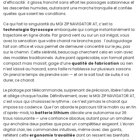
d’efficacité : il glisse, franchit sans effort les passages sablonneux et
les descentes humides, autorisant une marche tranquille et confiée
quelles que soient les conditions.
Ce qui fait la singularité du MGI ZIP NAVIGATOR AT, c’est la
technologie Gyroscope
embarquée qui corrige instantanément la
trajectoire en ligne droite. Par grand vent ou sur un sol inégal, vous
avez la sensation que votre chariot ne bronche pas : l’autoguidage
fait son office et vous permet de demeurer concentré sur le jeu, pas
sur le chemin. Cette sérénité, beaucoup cherchent cela en vain avec
des modèles traditionnels. Autre point appréciable, son format pliant
compact mais massif, gage d’une
qualité de fabrication
où rien
n’est laissé au hasard, sans faille ni faiblesse sur plusieurs saisons.
On prend le temps de prendre soin — et on le sait tout de suite, il va
durer, ce chariot.
Le pilotage par télécommande, surprenant de précision, libère l’allure
et allège chaque foulée. Définitivement, avec le MGI ZIP NAVIGATOR AT,
c’est vous qui choisissez le rythme ; ce n’est jamais le chariot qui
impose sa cadence. Que l’on aborde le parcours tôt le matin ou en fin
d’après-midi, la
batterie lithium
dévoile une autonomie sur 36
trous rassurante — une confiance absolue, autant pour un amateur
qui enchaîne deux parties que pour un compétiteur exigeant. L’écran
digital clair, les commandes intuitives, même avec des gants,
reflètent cette
ergonomie travaillée
dont on ressent les bienfaits