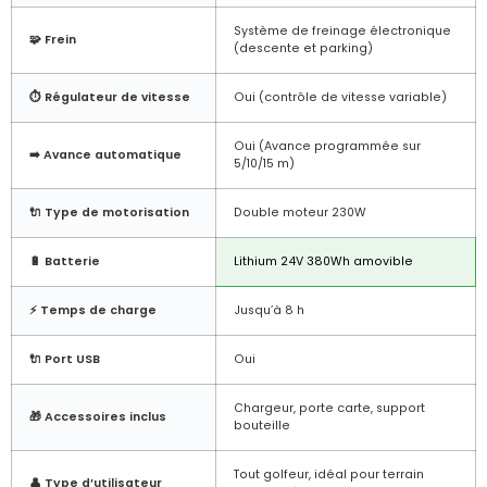
Système de freinage électronique
🧩 Frein
(descente et parking)
⏱️ Régulateur de vitesse
Oui (contrôle de vitesse variable)
Oui (Avance programmée sur
➡️ Avance automatique
5/10/15 m)
🔌 Type de motorisation
Double moteur 230W
🔋 Batterie
Lithium 24V 380Wh amovible
⚡ Temps de charge
Jusqu’à 8 h
🔌 Port USB
Oui
Chargeur, porte carte, support
🎁 Accessoires inclus
bouteille
Tout golfeur, idéal pour terrain
👤 Type d’utilisateur