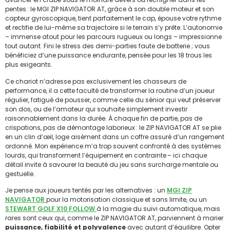
pentes : le MGI ZIP NAVIGATOR AT, grâce à son double moteur et son
capteur gyroscopique, tient parfaitement le cap, épouse votre rythme
et rectifie de lui-même sa trajectoire si le terrain s’y prête. L’autonomie
– immense atout pour les parcours rugueux ou longs – impressionne
tout autant. Fini le stress des demi-parties faute de batterie ; vous
bénéficiez d’une puissance endurante, pensée pour les 18 trous les
plus exigeants.
Ce chariot n’adresse pas exclusivement les chasseurs de
performance, il a cette faculté de transformer la routine d’un joueur
régulier, fatigué de pousser, comme celle du sénior qui veut préserver
son dos, ou de l’amateur qui souhaite simplement investir
raisonnablement dans la durée. À chaque fin de partie, pas de
crispations, pas de démontage laborieux : le ZIP NAVIGATOR AT se plie
en un clin d’œil, loge aisément dans un coffre assuré d’un rangement
ordonné. Mon expérience m’a trop souvent confronté à des systèmes
lourds, qui transforment l’équipement en contrainte – ici chaque
détail invite à savourer la beauté du jeu sans surcharge mentale ou
gestuelle.
Je pense aux joueurs tentés par les alternatives : un
MGI ZIP
NAVIGATOR
pour la motorisation classique et sans limite, ou un
STEWART GOLF X10 FOLLOW
à la magie du suivi automatique, mais
rares sont ceux qui, comme le ZIP NAVIGATOR AT, parviennent à marier
puissance, fiabilité et polyvalence
avec autant d’équilibre. Opter