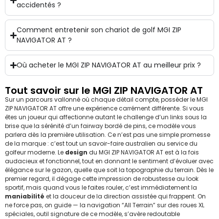
accidentés ?
Comment entretenir son chariot de golf MGI ZIP
NAVIGATOR AT ?
Où acheter le MGI ZIP NAVIGATOR AT au meilleur prix ?
Tout savoir sur le MGI ZIP NAVIGATOR AT
Sur un parcours vallonné où chaque détail compte, posséder le MGI
ZIP NAVIGATOR AT offre une expérience carrément différente. Si vous
êtes un joueur qui affectionne autant le challenge d’un links sous la
brise que la sérénité d’un fairway bordé de pins, ce modèle vous
parlera dès la première utilisation. Ce n’est pas une simple promesse
de la marque : c’est tout un savoir-faire australien au service du
golfeur moderne. Le
design
du MGI ZIP NAVIGATOR AT est à la fois
audacieux et fonctionnel, tout en donnant le sentiment d’évoluer avec
élégance sur le gazon, quelle que soit la topographie du terrain. Dès le
premier regard, il dégage cette impression de robustesse au look
sportif, mais quand vous le faites rouler, c’est immédiatement la
maniabilité
et la douceur de la direction assistée qui frappent. On
ne force pas, on guide — la navigation “All Terrain” sur des roues XL
spéciales, outil signature de ce modèle, s’avère redoutable