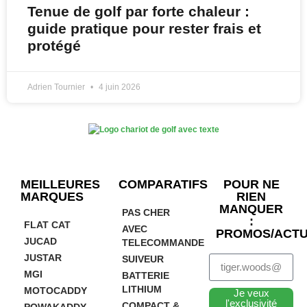
Tenue de golf par forte chaleur :
guide pratique pour rester frais et
protégé
Adrien Tournier
4 juin 2026
MEILLEURES
COMPARATIFS
POUR NE
MARQUES
RIEN
MANQUER
PAS CHER
:
FLAT CAT
AVEC
PROMOS/ACTU
JUCAD
TELECOMMANDE
JUSTAR
SUIVEUR
MGI
BATTERIE
LITHIUM
MOTOCADDY
Je veux
l'exclusivité
COMPACT &
POWAKADDY