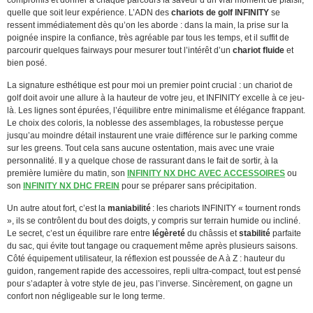
quelle que soit leur expérience. L’ADN des
chariots de golf INFINITY
se
ressent immédiatement dès qu’on les aborde : dans la main, la prise sur la
poignée inspire la confiance, très agréable par tous les temps, et il suffit de
parcourir quelques fairways pour mesurer tout l’intérêt d’un
chariot fluide
et
bien posé.
La signature esthétique est pour moi un premier point crucial : un chariot de
golf doit avoir une allure à la hauteur de votre jeu, et INFINITY excelle à ce jeu-
là. Les lignes sont épurées, l’équilibre entre minimalisme et élégance frappant.
Le choix des coloris, la noblesse des assemblages, la robustesse perçue
jusqu’au moindre détail instaurent une vraie différence sur le parking comme
sur les greens. Tout cela sans aucune ostentation, mais avec une vraie
personnalité. Il y a quelque chose de rassurant dans le fait de sortir, à la
première lumière du matin, son
INFINITY NX DHC AVEC ACCESSOIRES
ou
son
INFINITY NX DHC FREIN
pour se préparer sans précipitation.
Un autre atout fort, c’est la
maniabilité
: les chariots INFINITY « tournent ronds
», ils se contrôlent du bout des doigts, y compris sur terrain humide ou incliné.
Le secret, c’est un équilibre rare entre
légèreté
du châssis et
stabilité
parfaite
du sac, qui évite tout tangage ou craquement même après plusieurs saisons.
Côté équipement utilisateur, la réflexion est poussée de A à Z : hauteur du
guidon, rangement rapide des accessoires, repli ultra-compact, tout est pensé
pour s’adapter à votre style de jeu, pas l’inverse. Sincèrement, on gagne un
confort non négligeable sur le long terme.