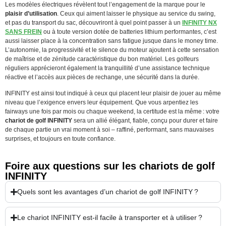
Les modèles électriques révèlent tout l’engagement de la marque pour le
plaisir d’utilisation
. Ceux qui aiment laisser le physique au service du swing,
et pas du transport du sac, découvriront à quel point passer à un
INFINITY NX
SANS FREIN
ou à toute version dotée de batteries lithium performantes, c’est
aussi laisser place à la concentration sans fatigue jusque dans le money time.
L’autonomie, la progressivité et le silence du moteur ajoutent à cette sensation
de maîtrise et de zénitude caractéristique du bon matériel. Les golfeurs
réguliers apprécieront également la tranquillité d’une assistance technique
réactive et l’accès aux pièces de rechange, une sécurité dans la durée.
INFINITY est ainsi tout indiqué à ceux qui placent leur plaisir de jouer au même
niveau que l’exigence envers leur équipement. Que vous arpentiez les
fairways une fois par mois ou chaque weekend, la certitude est la même : votre
chariot de golf INFINITY
sera un allié élégant, fiable, conçu pour durer et faire
de chaque partie un vrai moment à soi – raffiné, performant, sans mauvaises
surprises, et toujours en toute confiance.
Foire aux questions sur les chariots de golf
INFINITY
Quels sont les avantages d’un chariot de golf INFINITY ?
Le chariot INFINITY est-il facile à transporter et à utiliser ?