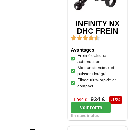
INFINITY NX
DHC FREIN
Avantages
Frein électrique
automatique
Moteur silencieux et
puissant intégré
Pliage ultra-rapide et
compact
934 €
1 099 €
-15%
Voir l'offre
En savoir plus