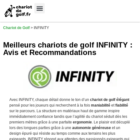
Meilleures Marques
Sélection sur-mesure
Chariot de Golf
>
INFINITY
Meilleurs chariots de golf INFINITY :
Avis et Recommandations
Avec INFINITY, chaque détail donne le ton d’un
chariot de golf élégant
pensé pour les joueurs qui recherchent à la fois
maniabilité
et
fiabilité
sur le parcours. La structure en matériaux haut de gamme inspire
immédiatement confiance tandis que l’agilité du chariot séduit dès les
premiers mètres grâce à une parfaite
ergonomie
. Le plaisir est décuplé
lors des longues parties grâce à une
autonomie généreuse
et un
design épuré qui résiste au temps comme aux terrains les plus
exigeants. INFINITY répond aux attentes des passionnés exigeants qui