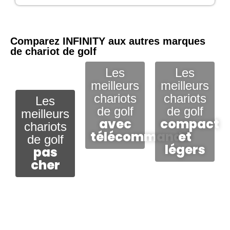
Comparez INFINITY aux autres marques
de chariot de golf
Les
Les
meilleurs
meilleurs
chariots
chariots
Les
de golf
de golf
meilleurs
avec
compact
chariots
télécommande
et
de golf
légers
pas
cher