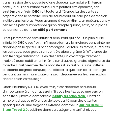
transmission de la poussée d’une douceur exemplaire. En terrain
pentu, là où l’endurance musculaire pourrait être éprouvée, son
système de frein DHC
fait toute la différence. La descente se
prépare dans la sérénité : pas de soubresaut du sac, pas de tension
inutile dans les bras. Vous avancez à votre rythme, en répétant sans y
penser ce petit automatisme qu’on adopte quand, enfin, on a placé
sa confiance dans un
allié performant
.
C’est justement ce côté intuitif et rassurant qui séduit le plus sur le
Infinity NX DHC avec frein. Il n’impose jamais la moindre contrainte, ne
domine pas le golfeur : il l’accompagne. Par tous les temps, sur toutes
les surfaces, vous gardez un contrôle absolu grâce à l’efficience de
son freinage automatique en descente, un avantage rarement
maîtrisé aussi subtilement même sur d’autres grandes signatures du
marché. L’
autonomie
de ce modèle est un réel plus : une batterie
puissante, soignée, conçue pour effacer la question de la recharge
pendant au minimum toute une grande journée sur le green et plus
encore selon votre usage.
Choisir le Infinity NX DHC avec frein, c’est accorder beaucoup
d’importance à un achat serein. Si vous hésitez avec une version
sans frein, j’invite à comparer le
Infinity NX sans frein
. Certains
aimeront d’autres références de top qualité pour des attentes
spécifiques ou une élégance extrême, comme un
JuCad Drive SL
Titan Travel 2.0
, sublime dans sa catégorie. À tarif et niveau