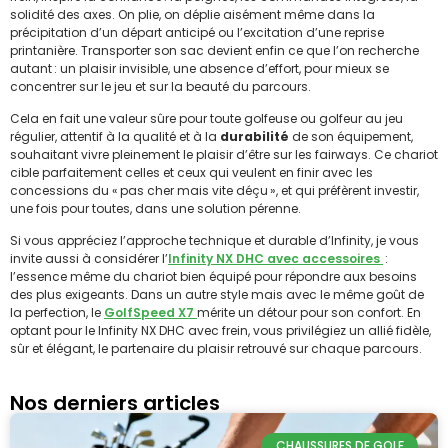
solidité des axes. On plie, on déplie aisément même dans la
précipitation d’un départ anticipé ou l’excitation d’une reprise
printanière. Transporter son sac devient enfin ce que l’on recherche
autant : un plaisir invisible, une absence d’effort, pour mieux se
concentrer sur le jeu et sur la beauté du parcours.
Cela en fait une valeur sûre pour toute golfeuse ou golfeur au jeu
régulier, attentif à la qualité et à la
durabilité
de son équipement,
souhaitant vivre pleinement le plaisir d’être sur les fairways. Ce chariot
cible parfaitement celles et ceux qui veulent en finir avec les
concessions du « pas cher mais vite déçu », et qui préfèrent investir,
une fois pour toutes, dans une solution pérenne.
Si vous appréciez l’approche technique et durable d’Infinity, je vous
invite aussi à considérer l’
Infinity NX DHC avec accessoires
:
l’essence même du chariot bien équipé pour répondre aux besoins
des plus exigeants. Dans un autre style mais avec le même goût de
la perfection, le
GolfSpeed X7
mérite un détour pour son confort. En
optant pour le Infinity NX DHC avec frein, vous privilégiez un allié fidèle,
sûr et élégant, le partenaire du plaisir retrouvé sur chaque parcours.
Nos derniers articles
CHAUSSURES DE GOLF