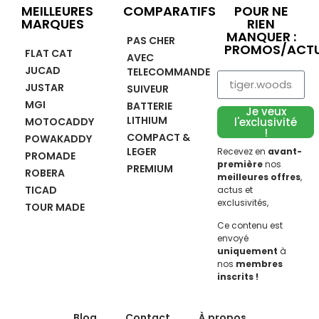
MEILLEURES
COMPARATIFS
POUR NE
MARQUES
RIEN
MANQUER :
PAS CHER
PROMOS/ACTU
FLAT CAT
AVEC
JUCAD
TELECOMMANDE
JUSTAR
SUIVEUR
MGI
BATTERIE
Je veux
LITHIUM
MOTOCADDY
l'exclusivité
!
COMPACT &
POWAKADDY
LEGER
Recevez en
avant-
PROMADE
première
nos
PREMIUM
ROBERA
meilleures offres
,
TICAD
actus et
exclusivités,
TOUR MADE
Ce contenu est
envoyé
uniquement
à
nos
membres
inscrits !
Blog
Contact
À propos