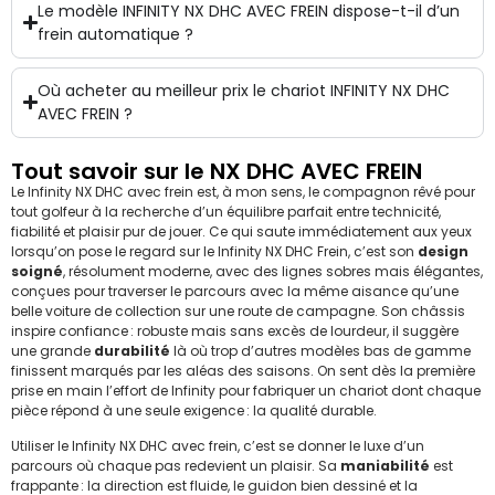
Le modèle INFINITY NX DHC AVEC FREIN dispose-t-il d’un
frein automatique ?
Où acheter au meilleur prix le chariot INFINITY NX DHC
AVEC FREIN ?
Tout savoir sur le NX DHC AVEC FREIN
Le Infinity NX DHC avec frein est, à mon sens, le compagnon rêvé pour
tout golfeur à la recherche d’un équilibre parfait entre technicité,
fiabilité et plaisir pur de jouer. Ce qui saute immédiatement aux yeux
lorsqu’on pose le regard sur le Infinity NX DHC Frein, c’est son
design
soigné
, résolument moderne, avec des lignes sobres mais élégantes,
conçues pour traverser le parcours avec la même aisance qu’une
belle voiture de collection sur une route de campagne. Son châssis
inspire confiance : robuste mais sans excès de lourdeur, il suggère
une grande
durabilité
là où trop d’autres modèles bas de gamme
finissent marqués par les aléas des saisons. On sent dès la première
prise en main l’effort de Infinity pour fabriquer un chariot dont chaque
pièce répond à une seule exigence : la qualité durable.
Utiliser le Infinity NX DHC avec frein, c’est se donner le luxe d’un
parcours où chaque pas redevient un plaisir. Sa
maniabilité
est
frappante : la direction est fluide, le guidon bien dessiné et la