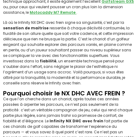
technique approchant, il existe également l’excellent
Golfstream GX5
ou, pour ceux qui veulent pousser un cran plus loin la dimension
assistance, le
Motocaddy M7 Remote
.
Là où le Infinity NX DHC avec frein signe sa singularité, c’est par la
sensation de maitrise
ressentie à chaque déclivité contournée, la
fluidité de son allure quelle que soit votre cadence, et cette impression
délicieuse que rien ne brusque la partie. C’est le chariot d’un golfeur
exigeant qui souhaite explorer des parcours variés, en plaine comme
en pente, ou d’un joueur souhaitant passer au niveau supérieur sans
se compliquer la vie avec des fonctionnalités superflues. Vous
investissez dans la
fiabilité
, un ensemble technique pensé pour
s’oublier dans l’effort, sans négliger le plaisir de l’esthétique ni
l’agrément d’un usage sans accroc. Voilà pourquoi, si vous êtes
attiré par la tranquillité, la modernité et la performance durable, je
conseille sans réserve le Infinity avec frein.
Pourquoi choisir le NX DHC AVEC FREIN ?
Ce que l’on cherche dans un chariot, après toutes ces années
passées à arpenter les parcours, ce n’est pas seulement de la
praticité : c’est un véritable compagnon de jeu, celui qui rend chaque
partie plus légère, sans jamais trahir sa promesse de confort, de
fiabilité et d’élégance. Le
Infinity NX DHC avec frein
fait partie de
ces chariots de golf capables de transformer l’expérience du
parcours — et vous savez à quel point c’est rare. Ce n’est pas un