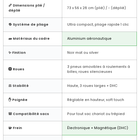
📏 Dimensions plié /
73 x 56 x 28 cm (plié) / - (déplié)
déplié
🔁 Système de pliage
Ultra compact, pliage rapide 1 clic
🧱 Matériaux du cadre
Aluminium aéronautique
✨ Finition
Noir mat ou silver
3 pneus amovibles à roulements à
🛞 Roues
billes, roues silencieuses
⚖️ Stabilité
Haute, 3 roues larges + DHC
✋ Poignée
Réglable en hauteur, soft touch
🎒 Compatibilité sacs
Pour tout sac chariot ou trépied
🧩 Frein
Électronique + Magnétique (DHC)