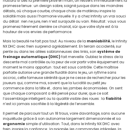
hasard si dès la première prise en main, on ressent immédiatement la
promesse tenue : un design sobre, soigné jusque dans les moindres
détails, où chaque courbe, chaque choix de matériau inspire la
solidité mais aussi l’harmonie visuelle. Il y a chez Infinity un vrai souci
du détail : rien ne jure, rien n’est surajouté ou vain. Résultat : vous vous
promenez fièrement derrière ce chariot, sûr que votre style est à la
hauteur de vos envies de performance.
Mais la beauté ne fait pas tout. Au niveau de la
maniabilité
, le Infinity
NX DHC avec frein surprend agréablement. En terrain accidenté, sur
pente ou dans les allées sablonneuses des links, son
système de
freinage automatique (DHC)
fait merveille. Oubliez le stress de la
descente mal contrôlée ou la peur de voir partir votre équipement au
moment le moins opportun : tout est sous contrôle. Cette maîtrise
parfaite autorise une grande fluidité dans le jeu, un rythme sans
accroc, cette fameuse sérénité que je ne cesse de rechercher pour les
joueurs qui, comme moi, savent que la lucidité au petit jeu
commence dans la tête et… dans les jambes économisées. On sent
que chaque composant a été pensé pour durer, que ce soit
l’assemblage intelligent ou la qualité visible des roues : la
fiabilité
n’est ici jamais sacrifiée à la légèreté de l’ensemble.
Il permet de parcourir tout un 18 trous, voire davantage, sans aucune
inquiétude grâce à son autonomie largement dimensionnée et sa
ergonomie
simple d’utilisation. Tout, dans le Infinity NX DHC avec
frein, inspire la confiance : la poignée, les commandes intégrées, la