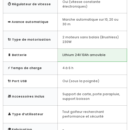
Oui (vitesse constante
⏱️ Régulateur de vitesse
électroniques)
Marche automatique sur 10, 20 ou
➡️ Avance automatique
30 m
2 moteurs sans balais (Brushless)
🔌 Type de motorisation
230W
🔋 Batterie
Lithium 24V 10Ah amovible
⚡ Temps de charge
4 à 6 h
🔌 Port USB
Oui (sous la poignée)
Support de carte, porte parapluie,
🎁 Accessoires inclus
support boisson
Tout golfeur recherchant
👤 Type d’utilisateur
performance et sécurité
🌍 Fabrication
-