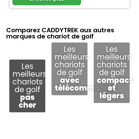
Comparez CADDYTREK aux autres
marques de chariot de golf
Les
Les
meilleurs
meilleurs
chariots
chariots
Les
de golf
de golf
meilleurs
avec
compact
chariots
télécommande
et
de golf
légers
pas
cher