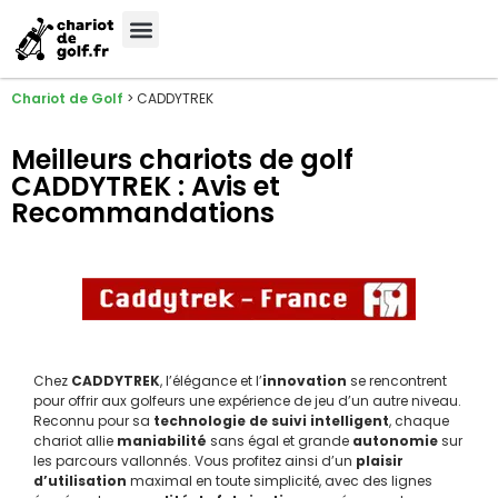
Meilleures Marques
Sélection sur-mesure
Chariot de Golf
>
CADDYTREK
Meilleurs chariots de golf
CADDYTREK : Avis et
Recommandations
Chez
CADDYTREK
, l’élégance et l’
innovation
se rencontrent
pour offrir aux golfeurs une expérience de jeu d’un autre niveau.
Reconnu pour sa
technologie de suivi intelligent
, chaque
chariot allie
maniabilité
sans égal et grande
autonomie
sur
les parcours vallonnés. Vous profitez ainsi d’un
plaisir
d’utilisation
maximal en toute simplicité, avec des lignes