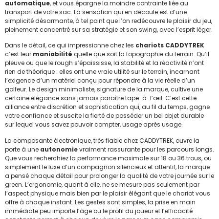
automatique
, et vous épargne la moindre contrainte liée au
transport de votre sac. La sensation qui en découle est d’une
simplicité désarmante, à tel point que l’on redécouvre le plaisir du jeu,
pleinement concentré sur sa stratégie et son swing, avec l’esprit léger.
Dans le détail, ce qui impressionne chez les
chariots CADDYTREK
c’est leur
maniabilité
quelle que soit la topographie du terrain. Qu’il
pleuve ou que le rough s’épaississe, la stabilité et la réactivité n’ont
rien de théorique : elles ont une vraie utilité sur le terrain, incarnant
l’exigence d’un matériel conçu pour répondre à la vie réelle d’un
golfeur. Le design minimaliste, signature de la marque, cultive une
certaine élégance sans jamais paraître tape-à-l’œil. C’est cette
alliance entre discrétion et sophistication qui, au fil du temps, gagne
votre confiance et suscite la fierté de posséder un bel objet durable
sur lequel vous savez pouvoir compter, usage après usage.
La composante électronique, très fiable chez CADDYTREK, ouvre la
porte à une
autonomie
vraiment rassurante pour les parcours longs.
Que vous recherchiez la performance maximale sur 18 ou 36 trous, ou
simplement le luxe d’un compagnon silencieux et attentif, la marque
a pensé chaque détail pour prolonger la qualité de votre journée sur le
green. L’ergonomie, quant à elle, ne se mesure pas seulement par
l’aspect physique mais bien par le plaisir élégant que le chariot vous
offre à chaque instant. Les gestes sont simples, la prise en main
immédiate peu importe l’âge ou le profil du joueur et l’efficacité