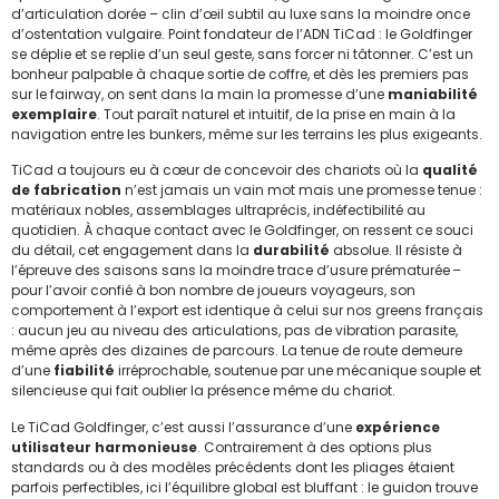
d’articulation dorée – clin d’œil subtil au luxe sans la moindre once
d’ostentation vulgaire. Point fondateur de l’ADN TiCad : le Goldfinger
se déplie et se replie d’un seul geste, sans forcer ni tâtonner. C’est un
bonheur palpable à chaque sortie de coffre, et dès les premiers pas
sur le fairway, on sent dans la main la promesse d’une
maniabilité
exemplaire
. Tout paraît naturel et intuitif, de la prise en main à la
navigation entre les bunkers, même sur les terrains les plus exigeants.
TiCad a toujours eu à cœur de concevoir des chariots où la
qualité
de fabrication
n’est jamais un vain mot mais une promesse tenue :
matériaux nobles, assemblages ultraprécis, indéfectibilité au
quotidien. À chaque contact avec le Goldfinger, on ressent ce souci
du détail, cet engagement dans la
durabilité
absolue. Il résiste à
l’épreuve des saisons sans la moindre trace d’usure prématurée –
pour l’avoir confié à bon nombre de joueurs voyageurs, son
comportement à l’export est identique à celui sur nos greens français
: aucun jeu au niveau des articulations, pas de vibration parasite,
même après des dizaines de parcours. La tenue de route demeure
d’une
fiabilité
irréprochable, soutenue par une mécanique souple et
silencieuse qui fait oublier la présence même du chariot.
Le TiCad Goldfinger, c’est aussi l’assurance d’une
expérience
utilisateur harmonieuse
. Contrairement à des options plus
standards ou à des modèles précédents dont les pliages étaient
parfois perfectibles, ici l’équilibre global est bluffant : le guidon trouve