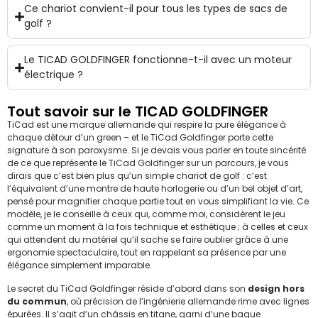
Ce chariot convient-il pour tous les types de sacs de
golf ?
Le TICAD GOLDFINGER fonctionne-t-il avec un moteur
électrique ?
Tout savoir sur le TICAD GOLDFINGER
TiCad est une marque allemande qui respire la pure élégance à
chaque détour d’un green – et le TiCad Goldfinger porte cette
signature à son paroxysme. Si je devais vous parler en toute sincérité
de ce que représente le TiCad Goldfinger sur un parcours, je vous
dirais que c’est bien plus qu’un simple chariot de golf : c’est
l’équivalent d’une montre de haute horlogerie ou d’un bel objet d’art,
pensé pour magnifier chaque partie tout en vous simplifiant la vie.​ Ce
modèle, je le conseille à ceux qui, comme moi, considèrent le jeu
comme un moment à la fois technique et esthétique ; à celles et ceux
qui attendent du matériel qu’il sache se faire oublier grâce à une
ergonomie spectaculaire, tout en rappelant sa présence par une
élégance simplement imparable.
Le secret du TiCad Goldfinger réside d’abord dans son
design hors
du commun
, où précision de l’ingénierie allemande rime avec lignes
épurées. Il s’agit d’un châssis en titane, garni d’une bague