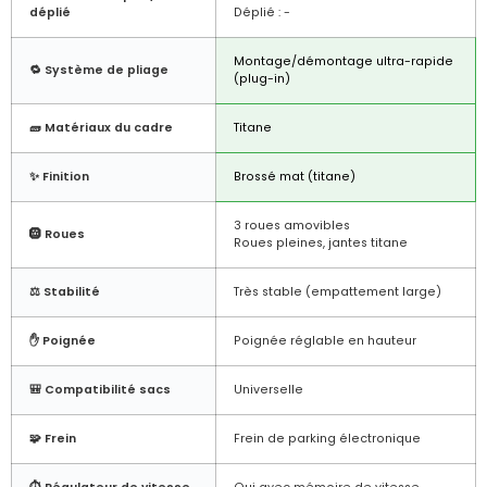
déplié
Déplié : -
Montage/démontage ultra-rapide
🔁 Système de pliage
(plug-in)
🧱 Matériaux du cadre
Titane
✨ Finition
Brossé mat (titane)
3 roues amovibles
🛞 Roues
Roues pleines, jantes titane
⚖️ Stabilité
Très stable (empattement large)
✋ Poignée
Poignée réglable en hauteur
🎒 Compatibilité sacs
Universelle
🧩 Frein
Frein de parking électronique