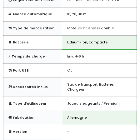
⏱️ Régulateur de vitesse
Oui avec mémoire de vitesse
➡️ Avance automatique
10, 20, 30 m
🔌 Type de motorisation
Moteurs brushless double
🔋 Batterie
Lithium-ion, compacte
⚡ Temps de charge
Env. 4-6 h
🔌 Port USB
Oui
Sac de transport, Batterie,
🎁 Accessoires inclus
Chargeur
👤 Type d’utilisateur
Joueurs exigeants / Premium
🌍 Fabrication
Allemagne
📆 Version
-