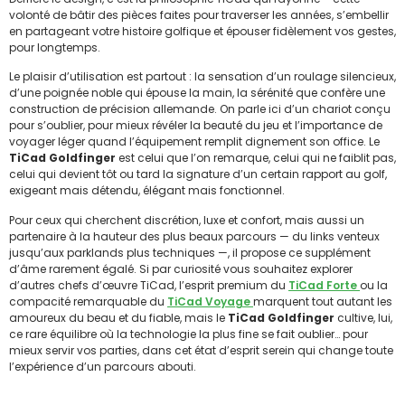
volonté de bâtir des pièces faites pour traverser les années, s’embellir
en partageant votre histoire golfique et épouser fidèlement vos gestes,
pour longtemps.
Le plaisir d’utilisation est partout : la sensation d’un roulage silencieux,
d’une poignée noble qui épouse la main, la sérénité que confère une
construction de précision allemande. On parle ici d’un chariot conçu
pour s’oublier, pour mieux révéler la beauté du jeu et l’importance de
voyager léger quand l’équipement remplit dignement son office. Le
TiCad Goldfinger
est celui que l’on remarque, celui qui ne faiblit pas,
celui qui devient tôt ou tard la signature d’un certain rapport au golf,
exigeant mais détendu, élégant mais fonctionnel.
Pour ceux qui cherchent discrétion, luxe et confort, mais aussi un
partenaire à la hauteur des plus beaux parcours — du links venteux
jusqu’aux parklands plus techniques —, il propose ce supplément
d’âme rarement égalé. Si par curiosité vous souhaitez explorer
d’autres chefs d’œuvre TiCad, l’esprit premium du
TiCad Forte
ou la
compacité remarquable du
TiCad Voyage
marquent tout autant les
amoureux du beau et du fiable, mais le
TiCad Goldfinger
cultive, lui,
ce rare équilibre où la technologie la plus fine se fait oublier… pour
mieux servir vos parties, dans cet état d’esprit serein qui change toute
l’expérience d’un parcours abouti.