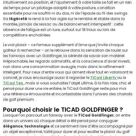
intuitivement sa position, et l’ajustement à votre taille se fait en un rien
de temps pour un pilotage adapté à votre posture, condition
essentielle pour ne souffrir ni du dos, ni de l’épaule au fil des swings.
Sa
légèreté
le rend à la fois agile sur le remblai et stable dans la
montée, jamais de ressac ou de balancement intempestif : cette
absence de fatigue est un luxe, surtout sur 18 trous ou lors de
compétitions enchaînées.
Le vrai plaisir – ce fameux supplément d’âme que j’invite chaque
golfeur à rechercher – on le retrouve dans la sensation de rouler sur
les fairways avec un Goldfinger, la sérénité de savoir son matériel
irréprochable, les regards admiratifs, et la conscience d’avoir investi,
non dans une consommation aveugle, mais dans le raffinement
intelligent. Pour ceux d’entre vous qui aiment rêver tout en valorisant le
concret, je vous encourage aussi à regarder le
TiCad Liberty
ou le
TiCad Ten
, mais si vous souhaitez l’objet ultime, à la fois rare, chic et
pensé pour durer une vie entière, le TiCad Goldfinger reste pour moi
une référence émouvante et incontestable dans l’univers des chariots
de golf premium.
Pourquoi choisir le TICAD GOLDFINGER ?
Lorsque l’on parcourt un fairway avec le
TiCad Goldfinger
, on entre
dans un univers où chaque détail a été pensé pour conjuguer
élégance
,
technologie
et ce sentiment rare d’être accompagné par
un objet exceptionnel, taillé pour durer et pour exalter le plaisir du golf