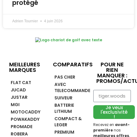
protégé
Adrien Tournier
4 juin 2026
MEILLEURES
COMPARATIFS
POUR NE
MARQUES
RIEN
MANQUER :
PAS CHER
PROMOS/ACTU
FLAT CAT
AVEC
JUCAD
TELECOMMANDE
JUSTAR
SUIVEUR
MGI
BATTERIE
Je veux
LITHIUM
MOTOCADDY
l'exclusivité
!
COMPACT &
POWAKADDY
LEGER
Recevez en
avant-
PROMADE
première
nos
PREMIUM
ROBERA
meilleures offres
,