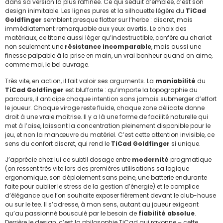
dans sa version la plus raffinée. Ce qui séduit d’emblée, c’est son
design inimitable. Les lignes pures et la silhouette légère du
TiCad
Goldfinger
semblent presque flotter sur l’herbe : discret, mais
immédiatement remarquable aux yeux avertis. Le choix des
matériaux, ce titane aussi léger qu’indestructible, confère au chariot
non seulement une
résistance incomparable
, mais aussi une
finesse palpable à la prise en main, un vrai bonheur quand on aime,
comme moi, le bel ouvrage.
Très vite, en action, il fait valoir ses arguments. La
maniabilité
du
TiCad Goldfinger
est bluffante : qu’importe la topographie du
parcours, il anticipe chaque intention sans jamais submerger d’effort
le joueur. Chaque virage reste fluide, chaque zone délicate donne
droit à une vraie maîtrise. Il y a là une forme de facilité naturelle qui
met à l’aise, laissant la concentration pleinement disponible pour le
jeu, et non la manœuvre du matériel. C’est cette attention invisible, ce
sens du confort discret, qui rend le
TiCad Goldfinger
si unique.
J’apprécie chez lui ce subtil dosage entre
modernité
pragmatique
(on ressent très vite lors des premières utilisations sa logique
ergonomique, son déploiement sans peine, une batterie endurante
faite pour oublier le stress de la gestion d’énergie) et le complice
d’élégance que l’on souhaite exposer fièrement devant le club-house
ou sur le tee. Il s’adresse, à mon sens, autant au joueur exigeant
qu’au passionné bousculé par le besoin de
fiabilité absolue
.
Derrière le design, c’est la philosophie TiCad qui rayonne – cette