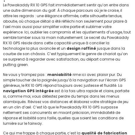
Le Powakaddy RX 10 GPS fait immédiatement sentir qu’on entre dans
une autre dimension du golf. À chaque parcours où je le croise, il
attire les regards : une élégance affirmée, cette silhouette tendue,
aboutie, où chaque détail a été réfléchi non seulement pour plaire à
l’œil mais aussi pour simplifier votre partie et sublimer votre
expérience. Ici, oublier les compromis et les ajustements d’usage, tout
semble tomber sous la main naturellement. Le secret du Powakaddy
RX 10 GPS réside dans cette capacité unique à concilier la
technologie la plus avancée et un
design raffiné
jusque dans la
courbe de son châssis. C’est typiquement le genre de chariot qu’on
se surprend à regarder avec satisfaction, au départ comme au
putting green.
Ne vous y trompez pas :
maniabilité
rime ici avec plaisir pur. Du
simple toucher de la poignée jusqu’à la navigation sur l’écran GPS
généreux, le RX 10 GPS répond toujours avec justesse et fluidité. La
navigation GPS intégrée
est à la fois ultra rapide et claire, parfaite
si, comme moi, vous détestez perdre du temps dans les menus
alambiqués. Révisez vos distances et élaborez votre stratégie de jeu
en un clin d’œil. C’est là que le Powakaddy RX 10 GPS surpasse
nettement ses concurrents en mixant précision, immédiateté de
réponse et lisibilité sans faille, quelles que soient les conditions de
lumière sur le fairway.
Ce qui me frappe à chaque partie, c’est la
qualité de fabrication