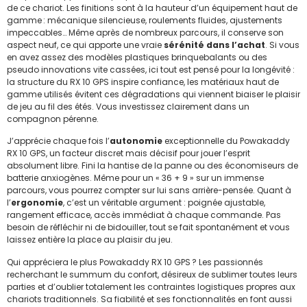
de ce chariot. Les finitions sont à la hauteur d’un équipement haut de
gamme : mécanique silencieuse, roulements fluides, ajustements
impeccables… Même après de nombreux parcours, il conserve son
aspect neuf, ce qui apporte une vraie
sérénité dans l’achat
. Si vous
en avez assez des modèles plastiques brinquebalants ou des
pseudo innovations vite cassées, ici tout est pensé pour la longévité :
la structure du RX 10 GPS inspire confiance, les matériaux haut de
gamme utilisés évitent ces dégradations qui viennent biaiser le plaisir
de jeu au fil des étés. Vous investissez clairement dans un
compagnon pérenne.
J’apprécie chaque fois l’
autonomie
exceptionnelle du Powakaddy
RX 10 GPS, un facteur discret mais décisif pour jouer l’esprit
absolument libre. Fini la hantise de la panne ou des économiseurs de
batterie anxiogènes. Même pour un « 36 + 9 » sur un immense
parcours, vous pourrez compter sur lui sans arrière-pensée. Quant à
l’
ergonomie
, c’est un véritable argument : poignée ajustable,
rangement efficace, accès immédiat à chaque commande. Pas
besoin de réfléchir ni de bidouiller, tout se fait spontanément et vous
laissez entière la place au plaisir du jeu.
Qui appréciera le plus Powakaddy RX 10 GPS ? Les passionnés
recherchant le summum du confort, désireux de sublimer toutes leurs
parties et d’oublier totalement les contraintes logistiques propres aux
chariots traditionnels. Sa fiabilité et ses fonctionnalités en font aussi