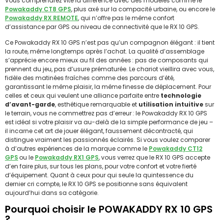
Vous comprendrez vite la différence avec des modèles comme le
Powakaddy CT8 GPS
, plus axé sur la compacité urbaine, ou encore le
Powakaddy RX REMOTE
, qui n’offre pas le même confort
d’assistance par GPS ou niveau de connectivité que le RX 10 GPS.
Ce Powakaddy RX 10 GPS n’est pas qu’un compagnon élégant : il tient
la route, même longtemps après l’achat. La qualité d’assemblage
s’apprécie encore mieux au fil des années : pas de composants qui
prennent du jeu, pas d’usure prématurée. Le chariot vieillira avec vous,
fidèle des matinées fraîches comme des parcours d’été,
garantissant le même plaisir, la même finesse de déplacement. Pour
celles et ceux qui veulent une alliance parfaite entre
technologie
d’avant-garde
, esthétique remarquable et
utilisation intuitive
sur
le terrain, vous ne commettrez pas d’erreur : le Powakaddy RX 10 GPS
est idéal si votre plaisir va au-delà de la simple performance de jeu –
il incarne cet art de jouer élégant, faussement décontracté, qui
distingue vraiment les passionnés éclairés. Si vous voulez comparer
à d’autres expériences de la marque comme le
Powakaddy CT12
GPS
ou le
Powakaddy RX1 GPS
, vous verrez que le RX 10 GPS accepte
d’en faire plus, sur tous les plans, pour votre confort et votre fierté
d’équipement. Quant à ceux pour qui seule la quintessence du
dernier cri compte, le RX 10 GPS se positionne sans équivalent
aujourd’hui dans sa catégorie.
Pourquoi choisir le POWAKADDY RX 10 GPS
?