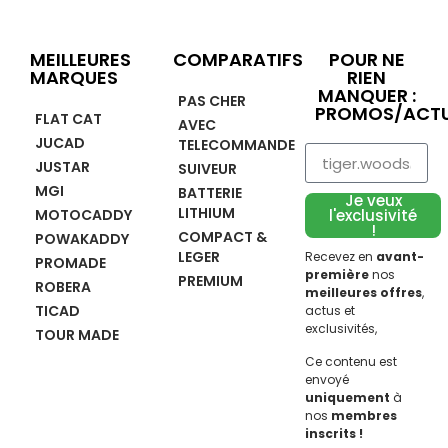
MEILLEURES
COMPARATIFS
POUR NE
MARQUES
RIEN
MANQUER :
PAS CHER
PROMOS/ACTU
FLAT CAT
AVEC
JUCAD
TELECOMMANDE
JUSTAR
SUIVEUR
MGI
BATTERIE
Je veux
LITHIUM
MOTOCADDY
l'exclusivité
!
COMPACT &
POWAKADDY
LEGER
Recevez en
avant-
PROMADE
première
nos
PREMIUM
ROBERA
meilleures offres
,
TICAD
actus et
exclusivités,
TOUR MADE
Ce contenu est
envoyé
uniquement
à
nos
membres
inscrits !