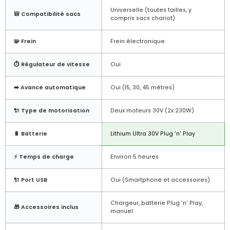
Universelle (toutes tailles, y
🎒 Compatibilité sacs
compris sacs chariot)
🧩 Frein
Frein électronique
⏱️ Régulateur de vitesse
Oui
➡️ Avance automatique
Oui (15, 30, 45 mètres)
🔌 Type de motorisation
Deux moteurs 30V (2x 230W)
🔋 Batterie
Lithium Ultra 30V Plug 'n' Play
⚡ Temps de charge
Environ 5 heures
🔌 Port USB
Oui (Smartphone et accessoires)
Chargeur, batterie Plug 'n' Play,
🎁 Accessoires inclus
manuel