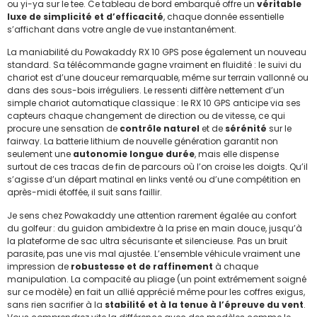
ou yi-ya sur le tee. Ce tableau de bord embarqué offre un
véritable
luxe de simplicité et d’efficacité
, chaque donnée essentielle
s’affichant dans votre angle de vue instantanément.
La maniabilité du Powakaddy RX 10 GPS pose également un nouveau
standard. Sa télécommande gagne vraiment en fluidité : le suivi du
chariot est d’une douceur remarquable, même sur terrain vallonné ou
dans des sous-bois irréguliers. Le ressenti diffère nettement d’un
simple chariot automatique classique : le RX 10 GPS anticipe via ses
capteurs chaque changement de direction ou de vitesse, ce qui
procure une sensation de
contrôle naturel
et de
sérénité
sur le
fairway. La batterie lithium de nouvelle génération garantit non
seulement une
autonomie longue durée
, mais elle dispense
surtout de ces tracas de fin de parcours où l’on croise les doigts. Qu’il
s’agisse d’un départ matinal en links venté ou d’une compétition en
après-midi étoffée, il suit sans faillir.
Je sens chez Powakaddy une attention rarement égalée au confort
du golfeur : du guidon ambidextre à la prise en main douce, jusqu’à
la plateforme de sac ultra sécurisante et silencieuse. Pas un bruit
parasite, pas une vis mal ajustée. L’ensemble véhicule vraiment une
impression de
robustesse et de raffinement
à chaque
manipulation. La compacité au pliage (un point extrêmement soigné
sur ce modèle) en fait un allié apprécié même pour les coffres exigus,
sans rien sacrifier à la
stabilité et à la tenue à l’épreuve du vent
.