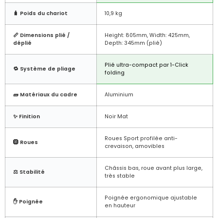
🧳 Poids du chariot
10,9 kg
📏 Dimensions plié /
Height: 805mm, Width: 425mm,
déplié
Depth: 345mm (plié)
Plié ultra-compact par 1-Click
🔁 Système de pliage
folding
🧱 Matériaux du cadre
Aluminium
✨ Finition
Noir Mat
Roues Sport profilée anti-
🛞 Roues
crevaison, amovibles
Châssis bas, roue avant plus large,
⚖️ Stabilité
très stable
Poignée ergonomique ajustable
✋ Poignée
en hauteur