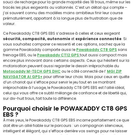
souci de recharge pour la grande majorité des 18 trous, même sur les
tracés les plus exigeants ou vallonnés. C’est un détail qui compte –
j’ai souvent connu des modèles moins ambitieux finir leur course
prématurément, apportant à la longue plus de frustration que de
valeur.
Ce Powakaddy CT8 GPS EBS s’adresse à celles et ceux exigeant
sécurité, compacité, autonomie
et
expérience connectée
. Si
vous souhaitez comparer ce ressenti et ces options, sachez que la
gamme Powakaddy comporte aussi le
Powakaddy CT8 GPS
sans
freinage EBS, ou le
Powakaddy CT12 GPS
tout aussi compact mais
encore plus innovant dans certains aspects. Ceux qui hésitent sur la
motorisation peuvent aussi regarder le dessin irréprochable du
Motocaddy M-TECH GPS DHC
ou le côté connecté de l’
MGI ZIP
NAVIGATOR AI GPS+
pour affiner leur choix. Mais pour ceux en quête
d’un chariot qui s’efface pour servir le jeu tout en se montrant
irréprochable à l’usage, le Powakaddy CT8 GPS EBS est l’allié idéal,
celui qui vous offre ce subtil mélange de confiance et de liberté qui,
sur dix-huit trous, fait toute la différence.
Pourquoi choisir le POWAKADDY CT8 GPS
EBS ?
À mes yeux, le Powakaddy CT8 GPS EBS incarne parfaitement ce que
doit être un allié fiable sur le parcours : un compagnon silencieux,
intelligent et élégant, qui s’efface derrière vos swings pour ne laisser