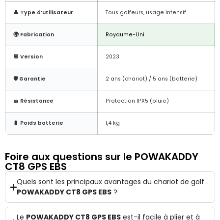
👤 Type d’utilisateur
Tous golfeurs, usage intensif
🌍 Fabrication
Royaume-Uni
📆 Version
2023
🛡️ Garantie
2 ans (chariot) / 5 ans (batterie)
🧽 Résistance
Protection IPX5 (pluie)
🔋 Poids batterie
1,4 kg
Foire aux questions sur le POWAKADDY
CT8 GPS EBS
Quels sont les principaux avantages du chariot de golf
POWAKADDY CT8 GPS EBS
?
Le
POWAKADDY CT8 GPS EBS
est-il facile à plier et à