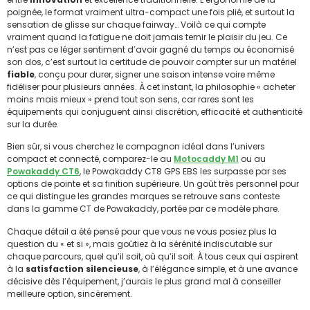
poignée, le format vraiment ultra-compact une fois plié, et surtout la
sensation de glisse sur chaque fairway… Voilà ce qui compte
vraiment quand la fatigue ne doit jamais ternir le plaisir du jeu. Ce
n’est pas ce léger sentiment d’avoir gagné du temps ou économisé
son dos, c’est surtout la certitude de pouvoir compter sur un matériel
fiable
, conçu pour durer, signer une saison intense voire même
fidéliser pour plusieurs années. À cet instant, la philosophie « acheter
moins mais mieux » prend tout son sens, car rares sont les
équipements qui conjuguent ainsi discrétion, efficacité et authenticité
sur la durée.
Bien sûr, si vous cherchez le compagnon idéal dans l’univers
compact et connecté, comparez-le au
Motocaddy M1
ou au
Powakaddy CT6
, le Powakaddy CT8 GPS EBS les surpasse par ses
options de pointe et sa finition supérieure. Un goût très personnel pour
ce qui distingue les grandes marques se retrouve sans conteste
dans la gamme CT de Powakaddy, portée par ce modèle phare.
Chaque détail a été pensé pour que vous ne vous posiez plus la
question du « et si », mais goûtiez à la sérénité indiscutable sur
chaque parcours, quel qu’il soit, où qu’il soit. À tous ceux qui aspirent
à la
satisfaction silencieuse
, à l’élégance simple, et à une avance
décisive dès l’équipement, j’aurais le plus grand mal à conseiller
meilleure option, sincèrement.