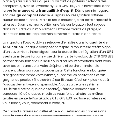
place qu’au pur plaisir du jeu. Là où tant de golfeurs cèdent à des
compromis, avec le Powakaddy CT8 GPS EBS, vous investissez dans
la
performance
et la
tranquillité d’esprit
. Dès le premier regard,
son
design compact
interpelle : lignes épurées, finition raffinée,
aucun artifice superflu. Mais la réelle prouesse, c’est cette capacité à
allier esthétisme et maniabilité : une fois sur le gazon, tout se joue
dans la fluidité d’un mouvement, l’extrême facilité de pliage, la
discrétion lors des déplacements même sur terrain accidenté.
La signature Powakaddy se retrouve d’emblée dans la
qualité de
fabrication
: chaque composant respire la robustesse et témoigne
d’un savoir-faire intransigeant sur la durabilité. L’intégration d’un
GPS
couleur intégré
fait une vraie différence. Le Powakaddy CT8 GPS EBS
permet de visualiser d’un seul coup d’œil les informations dont vous
avez besoin, sans sortir votre téléphone ni perdre un instant la
concentration qui vous fait jouer juste. Cette fonction embarquée
d’origine transforme votre rythme, supprime les hésitations et fait
gagner ce précieux fil de sérénité sur 18 trous. C’est un « plus » qui, à
l’usage, devient vite indispensable. Ajoutez à cela le système
EBS (frein électronique de descente), véritable prouesse sur le
parcours : là où d’autres modèles vous font craindre les mètres
avalés en pente, le Powakaddy CT8 GPS EBS maîtrise sa vitesse et
vous laisse, vous, totalement à votre jeu.
Ce chariot s’adresse à celles et ceux qui refusent les concessions
entre
innovation
et excellence traditionnelle. L’ergonomie de la