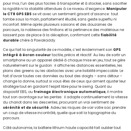
pour moi, l’un des plus faciles à transporter et à stocker, sans sacrifier
la rigidité ni la stabilité attendues à ce niveau d’exigence.
Manipuler
le CT8 GPS EBS
se vit avec un sentiment grisant d’aisance : tout
tombe sous la main, parfaitement étudié, sans geste superflu ni
inconfort. Même après plusieurs saisons et des douzaines de
parcours, la noblesse des finitions et la pertinence des matériaux ne
laissent pas de place à la déception, confirmant cette
fiabilité
durable
chère à Powakaddy.
Ce qui fait la singularité de ce modèle, c’est évidemment son
GPS
intégré à écran couleur
tactile, précis et réactif. Au lieu de sortir un
smartphone ou un appareil dédié à chaque mise en jeu, tout se gère
naturellement sur le guidon : il affiche les distances essentielles, les
plans des greens ou les obstacles avec une lisibilité impeccable. Le
fait d’avoir toutes ces données au bout des doigts – sans détour –
change la donne, surtout si vous êtes de ceux qui aiment ajuster leur
stratégie tout en gardant l’esprit libre pour le swing. Quant au
dispositif EBS, ou
freinage électronique automatique
, il montre
tout son avantage sur les pentes : il adapte continuellement la vitesse
du chariot dans les descentes, procurant un vrai sentiment de
sérénité et de sécurité
. Adieu les risques de voir votre sac prendre
un coup de vitesse incontrôlé, quelle que soit la topographie du
parcours.
Côté autonomie, la batterie lithium haute capacité fait oublier tout