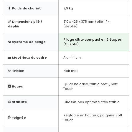
🧳 Poids du chariot
9,9 kg
📏 Dimensions plié /
510 x 425 x 375 mm (plié) / -
déplié
(déplié)
Pliage ultra-compact en 2 étapes
🔁 Système de pliage
(CT Fold)
🧱 Matériaux du cadre
Aluminium
✨ Finition
Noir mat
Quick Release, faible profil, Soft
🛞 Roues
Touch
⚖️ Stabilité
Châssis bas optimisé, très stable
Réglable en hauteur, poignée Soft
✋ Poignée
Touch