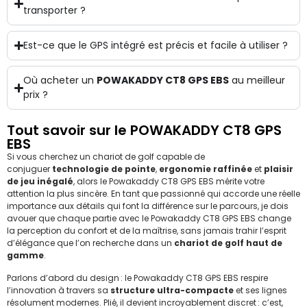
transporter ?
Est-ce que le GPS intégré est précis et facile à utiliser ?
Où acheter un
POWAKADDY CT8 GPS EBS
au meilleur
prix ?
Tout savoir sur le POWAKADDY CT8 GPS
EBS
Si vous cherchez un chariot de golf capable de
conjuguer
technologie de pointe
,
ergonomie raffinée
et
plaisir
de jeu inégalé
, alors le Powakaddy CT8 GPS EBS mérite votre
attention la plus sincère. En tant que passionné qui accorde une réelle
importance aux détails qui font la différence sur le parcours, je dois
avouer que chaque partie avec le Powakaddy CT8 GPS EBS change
la perception du confort et de la maîtrise, sans jamais trahir l’esprit
d’élégance que l’on recherche dans un
chariot de golf haut de
gamme
.
Parlons d’abord du design : le Powakaddy CT8 GPS EBS respire
l’innovation à travers sa
structure ultra-compacte
et ses lignes
résolument modernes. Plié, il devient incroyablement discret : c’est,