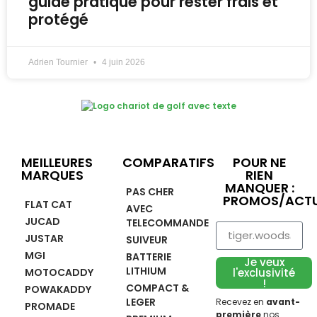
guide pratique pour rester frais et
protégé
Adrien Tournier
4 juin 2026
MEILLEURES
COMPARATIFS
POUR NE
MARQUES
RIEN
MANQUER :
PAS CHER
PROMOS/ACTU
FLAT CAT
AVEC
JUCAD
TELECOMMANDE
JUSTAR
SUIVEUR
MGI
BATTERIE
Je veux
LITHIUM
MOTOCADDY
l'exclusivité
!
COMPACT &
POWAKADDY
LEGER
Recevez en
avant-
PROMADE
première
nos