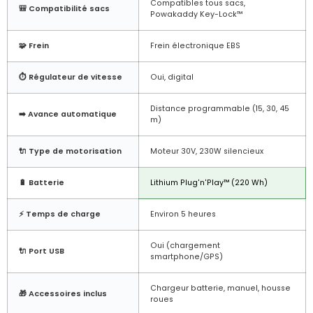
Compatibles tous sacs,
🎒 Compatibilité sacs
Powakaddy Key-Lock™
🧩 Frein
Frein électronique EBS
⏱️ Régulateur de vitesse
Oui, digital
Distance programmable (15, 30, 45
➡️ Avance automatique
m)
🔌 Type de motorisation
Moteur 30V, 230W silencieux
🔋 Batterie
Lithium Plug'n'Play™ (220 Wh)
⚡ Temps de charge
Environ 5 heures
Oui (chargement
🔌 Port USB
smartphone/GPS)
Chargeur batterie, manuel, housse
🎁 Accessoires inclus
roues