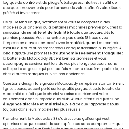
logique du contrôle et du pliage/dépliage est intuitive : il suffit de
quelques mouvements pour l’amener de votre coffre à votre départ
préféré, et inversement.
Ce qui le rend unique, notamment si vous le comparez à des
modèles plus anciens ou à certaines machines premier prix, c’est la
sensation de
solidité et de fiabilité
totale que procure, dès la
première poussée. Vous ne rentrerez pas après 18 trous avec
l’impression d’avoir composé avec le matériel, quand au contraire
c’est lui qui aura subtilement rendu chaque transition plus légère. À
cela s’ajoute une promesse d’
autonomie réellement tranquille
:
la batterie du Motocaddy SE tient bien sa promesse et vous
accompagne sereinement lors de vos plus longs parcours, sans
cette petite angoisse qui peut parfois miner la deuxième partie de jeu
chez d’autres marques ou versions anciennes.
Questions design, la signature Motocaddy se repère instantanément :
lignes sobres, accent porté sur la qualité perçue, et cette touche de
modernité qui fait que le chariot valorise discrètement votre
équipement dans n’importe quel club. Aucun effort futile, juste une
élégance discrète et maitrisée
, pile à ce que j’apprécie depuis
toujours dans leurs modèles les plus réussis.
Franchement, le Motocaddy SE s’adresse au golfeur qui veut
optimiser chaque aspect de son expérience sans compromis – que
vous soyez passé par l’entrée de gamme aux promesses déçues ou