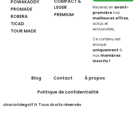
COMPACT &
POWAKADDY
LEGER
Recevez en
avant-
PROMADE
première
nos
PREMIUM
ROBERA
meilleures offres
,
TICAD
actus et
exclusivités,
TOUR MADE
Ce contenu est
envoyé
uniquement
à
nos
membres
inscrits !
Blog
Contact
À propos
Politique de confidentialité
chariotdegolf.fr Tous droits réservés