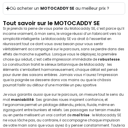
Où acheter un
MOTOCADDY SE
au meilleur prix ?
Tout savoir sur le MOTOCADDY SE
Si je prends la peine de vous parler du Motocaddy SE, c’est parce qu’il
incarne vraiment, à mon sens, le virage réussi d’un fabricant vers la
simplicité intelligente. Le Motocaddy SE va droit à l’essentiel en
réunissant tout ce dont vous avez besoin pour vous sentir
véritablement accompagné sur le parcours, sans se perdre dans des
effets de manche superflus. Lorsque vous le déployez, la première
chose qui séduit, c’est cette impression immédiate de
robustesse
.
La construction trahit le sérieux britannique de Motocaddy : les
éléments s’emboîtent harmonieusement, chaque détail est pensé
pour durer des saisons entières. Jamais vous n’aurez l’impression
que la poignée se desserre dans vos mains ou que le châssis
pourrait faillir au détour d’une montée un peu sportive.
Je vous garantis aussi que sur le parcours, on mesure tout le sens du
mot
maniabilité
. Ses grandes roues inspirent confiance, et
l’ergonomie permet un pilotage détendu, précis, fluide, même en
zigzaguant entre bunkers et reliefs. Les passages sur terrain meuble
ou en pente mellisent un vrai confort de
maîtrise
: le Motocaddy SE
ne vous lâche pas, au contraire, il accompagne chaque impulsion
de votre main sans que vous ayiez à y penser constamment. Toute la