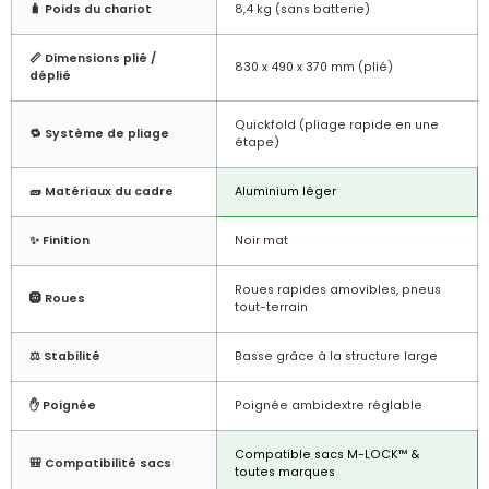
🧳 Poids du chariot
8,4 kg (sans batterie)
📏 Dimensions plié /
830 x 490 x 370 mm (plié)
déplié
Quickfold (pliage rapide en une
🔁 Système de pliage
étape)
🧱 Matériaux du cadre
Aluminium léger
✨ Finition
Noir mat
Roues rapides amovibles, pneus
🛞 Roues
tout-terrain
⚖️ Stabilité
Basse grâce à la structure large
✋ Poignée
Poignée ambidextre réglable
Compatible sacs M-LOCK™ &
🎒 Compatibilité sacs
toutes marques