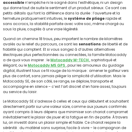
accessible
n’empêche ni le soigné dans l’esthétique, ni un design
qui donne tout de suite le sentiment d’un produit sérieux. Ce sont ces
petits détails qui font la différence dans la durée : l’ouverture et la
fermeture pratiquement intuitives, le
système de pliage
rapide et
sans accrocs, la stabilité parfaite avec votre sac, même chargé ou
sous la pluie, couplés à une vraie légèreté.
Quand on chemine 18 trous, peu importent le nombre de kilomètres
avalés ou le relief du parcours, ce sont les
sensations
de liberté et de
fiabilité qui comptent. Et si vous songez à d’autres alternatives
électriques plus perfectionnées ou connectées, la famille Motocaddy
a de quoi vous inspirer : le
Motocaddy M-TECH
, sophistiqué et
élégant, ou le
Motocaddy M5 GPS
, pour les amoureux du guidage
digital, illustrent tous ce fil rouge de la marque : amener le golfeur vers
plus de confort, sans jamais piéger la simplicité d’utilisation. Mais le
Motocaddy SE, de son côté, se range, se déploie, transporte et
accompagne en silence – c’est l’art discret d’en faire assez, toujours
au service du loisir.
Le Motocaddy SE s’adresse à celles et ceux qui débutent et souhaitent
directement partir sur une valeur sûre, comme aux joueurs confirmés
ayant compris à leurs dépens que minimiser son chariot compromet
inévitablement le plaisir de jouer et la fatigue en fin de partie. À travers
lui, on investit dans un plaisir simple et fiable. Ce chariot respire la
sérénité : du matériel sans surprise, facile à vivre – le compagnon de