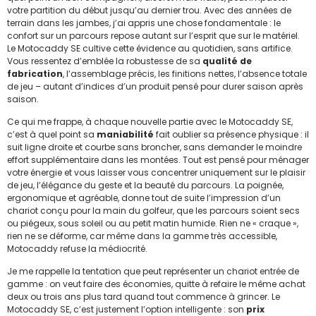
votre partition du début jusqu’au dernier trou. Avec des années de
terrain dans les jambes, j’ai appris une chose fondamentale : le
confort sur un parcours repose autant sur l’esprit que sur le matériel.
Le Motocaddy SE cultive cette évidence au quotidien, sans artifice.
Vous ressentez d’emblée la robustesse de sa
qualité de
fabrication
, l’assemblage précis, les finitions nettes, l’absence totale
de jeu – autant d’indices d’un produit pensé pour durer saison après
saison.
Ce qui me frappe, à chaque nouvelle partie avec le Motocaddy SE,
c’est à quel point sa
maniabilité
fait oublier sa présence physique : il
suit ligne droite et courbe sans broncher, sans demander le moindre
effort supplémentaire dans les montées. Tout est pensé pour ménager
votre énergie et vous laisser vous concentrer uniquement sur le plaisir
de jeu, l’élégance du geste et la beauté du parcours. La poignée,
ergonomique et agréable, donne tout de suite l’impression d’un
chariot conçu pour la main du golfeur, que les parcours soient secs
ou piégeux, sous soleil ou au petit matin humide. Rien ne « craque »,
rien ne se déforme, car même dans la gamme très accessible,
Motocaddy refuse la médiocrité.
Je me rappelle la tentation que peut représenter un chariot entrée de
gamme : on veut faire des économies, quitte à refaire le même achat
deux ou trois ans plus tard quand tout commence à grincer. Le
Motocaddy SE, c’est justement l’option intelligente : son
prix