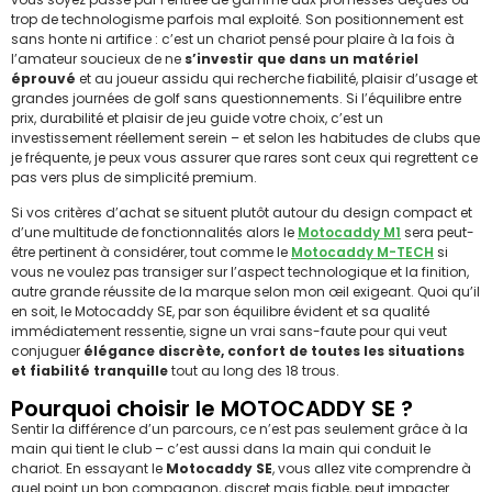
trop de technologisme parfois mal exploité. Son positionnement est
sans honte ni artifice : c’est un chariot pensé pour plaire à la fois à
l’amateur soucieux de ne
s’investir que dans un matériel
éprouvé
et au joueur assidu qui recherche fiabilité, plaisir d’usage et
grandes journées de golf sans questionnements. Si l’équilibre entre
prix, durabilité et plaisir de jeu guide votre choix, c’est un
investissement réellement serein – et selon les habitudes de clubs que
je fréquente, je peux vous assurer que rares sont ceux qui regrettent ce
pas vers plus de simplicité premium.
Si vos critères d’achat se situent plutôt autour du design compact et
d’une multitude de fonctionnalités alors le
Motocaddy M1
sera peut-
être pertinent à considérer, tout comme le
Motocaddy M-TECH
si
vous ne voulez pas transiger sur l’aspect technologique et la finition,
autre grande réussite de la marque selon mon œil exigeant. Quoi qu’il
en soit, le Motocaddy SE, par son équilibre évident et sa qualité
immédiatement ressentie, signe un vrai sans-faute pour qui veut
conjuguer
élégance discrète, confort de toutes les situations
et fiabilité tranquille
tout au long des 18 trous.
Pourquoi choisir le MOTOCADDY SE ?
Sentir la différence d’un parcours, ce n’est pas seulement grâce à la
main qui tient le club – c’est aussi dans la main qui conduit le
chariot. En essayant le
Motocaddy SE
, vous allez vite comprendre à
quel point un bon compagnon, discret mais fiable, peut impacter