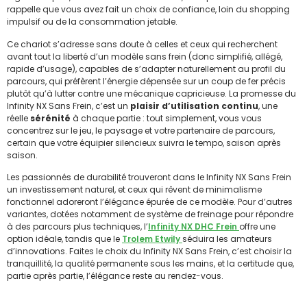
rappelle que vous avez fait un choix de confiance, loin du shopping
impulsif ou de la consommation jetable.
Ce chariot s’adresse sans doute à celles et ceux qui recherchent
avant tout la liberté d’un modèle sans frein (donc simplifié, allégé,
rapide d’usage), capables de s’adapter naturellement au profil du
parcours, qui préfèrent l’énergie dépensée sur un coup de fer précis
plutôt qu’à lutter contre une mécanique capricieuse. La promesse du
Infinity NX Sans Frein, c’est un
plaisir d’utilisation continu
, une
réelle
sérénité
à chaque partie : tout simplement, vous vous
concentrez sur le jeu, le paysage et votre partenaire de parcours,
certain que votre équipier silencieux suivra le tempo, saison après
saison.
Les passionnés de durabilité trouveront dans le Infinity NX Sans Frein
un investissement naturel, et ceux qui rêvent de minimalisme
fonctionnel adoreront l’élégance épurée de ce modèle. Pour d’autres
variantes, dotées notamment de système de freinage pour répondre
à des parcours plus techniques, l’
Infinity NX DHC Frein
offre une
option idéale, tandis que le
Trolem Etwily
séduira les amateurs
d’innovations. Faites le choix du Infinity NX Sans Frein, c’est choisir la
tranquillité, la qualité permanente sous les mains, et la certitude que,
partie après partie, l’élégance reste au rendez-vous.