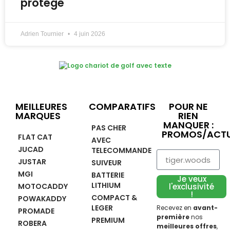
protégé
Adrien Tournier
4 juin 2026
MEILLEURES
COMPARATIFS
POUR NE
MARQUES
RIEN
MANQUER :
PAS CHER
PROMOS/ACTU
FLAT CAT
AVEC
JUCAD
TELECOMMANDE
JUSTAR
SUIVEUR
MGI
BATTERIE
Je veux
LITHIUM
MOTOCADDY
l'exclusivité
!
COMPACT &
POWAKADDY
LEGER
Recevez en
avant-
PROMADE
première
nos
PREMIUM
ROBERA
meilleures offres
,