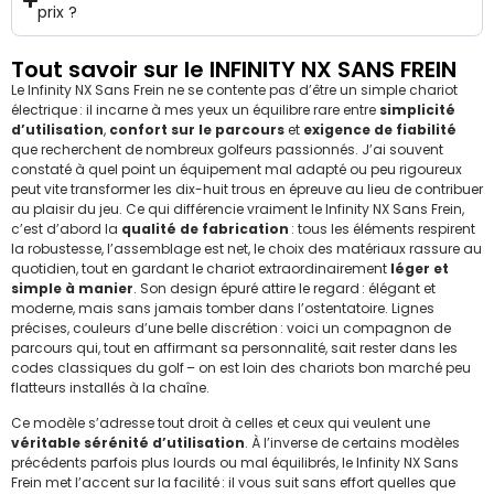
prix ?
Tout savoir sur le INFINITY NX SANS FREIN
Le Infinity NX Sans Frein ne se contente pas d’être un simple chariot
électrique : il incarne à mes yeux un équilibre rare entre
simplicité
d’utilisation
,
confort sur le parcours
et
exigence de fiabilité
que recherchent de nombreux golfeurs passionnés. J’ai souvent
constaté à quel point un équipement mal adapté ou peu rigoureux
peut vite transformer les dix-huit trous en épreuve au lieu de contribuer
au plaisir du jeu. Ce qui différencie vraiment le Infinity NX Sans Frein,
c’est d’abord la
qualité de fabrication
: tous les éléments respirent
la robustesse, l’assemblage est net, le choix des matériaux rassure au
quotidien, tout en gardant le chariot extraordinairement
léger et
simple à manier
. Son design épuré attire le regard : élégant et
moderne, mais sans jamais tomber dans l’ostentatoire. Lignes
précises, couleurs d’une belle discrétion : voici un compagnon de
parcours qui, tout en affirmant sa personnalité, sait rester dans les
codes classiques du golf – on est loin des chariots bon marché peu
flatteurs installés à la chaîne.
Ce modèle s’adresse tout droit à celles et ceux qui veulent une
véritable sérénité d’utilisation
. À l’inverse de certains modèles
précédents parfois plus lourds ou mal équilibrés, le Infinity NX Sans
Frein met l’accent sur la facilité : il vous suit sans effort quelles que