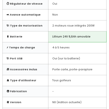
⏱️ Régulateur de vitesse
Oui
➡️ Avance automatique
Non
🔌 Type de motorisation
2 moteurs roue intégrés 200W
🔋 Batterie
Lithium 24V 8,8Ah amovible
⚡ Temps de charge
4 à 5 heures
🔌 Port USB
Oui (sur la batterie)
🎁 Accessoires inclus
Porte carte, porte-parapluie
👤 Type d’utilisateur
Tous golfeurs
🌍 Fabrication
-
📆 Version
NX (édition actuelle)