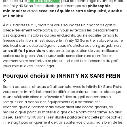
poussée ou le
Robera Neo Vision
pour sa technologie avancée, mais
le Infinity NX Sans Frein s’illustre justement par sa
philosophie
minimaliste
et son
excellent équilibre entre simplicité, qualité
et fiabilité
.
À qui s’adresse-t-il, alors ? Si vous souhaitez un chariot de golf qui
allège réellement votre partie, qui vous évite tous les désagréments
des appareils instables ou peu endurants, qui ne sacrifie jamais la
finesse de finition ni l’esthétique, le Infinity NX Sans Frein place la barre
très haut dans cette catégorie : vous n’achetez pas un gadget, mais
un
outil fait pour durer
, accomplice quotidien de vos meilleures
sorties sur le green. Vous aurez cette sensation rare d’améliorer
vraiment votre confort, votre plaisir — et c’est bien l’essence du golf,
jouer mieux, avec l’esprit léger.
Pourquoi choisir le INFINITY NX SANS FREIN
?
Sur un parcours, chaque détail compte. Avec le Infinity NX Sans Frein,
vous sentez immédiatement la différence entre un chariot classique
et une véritable pièce d’orfèvrerie dédiée au golf contemporain.
Lorsque l’on a connu des équipements qui paraissaient
économiques à l’achat mais devenaient vite contraignants, on
réalise à quel point un matériel digne de ce nom transforme le plaisir
de jeu. Le Infinity NX Sans Frein illustre parfaitement cette philosophie :
il ne s’agit pas uniquement de transporter vos clubs, mais bien de les