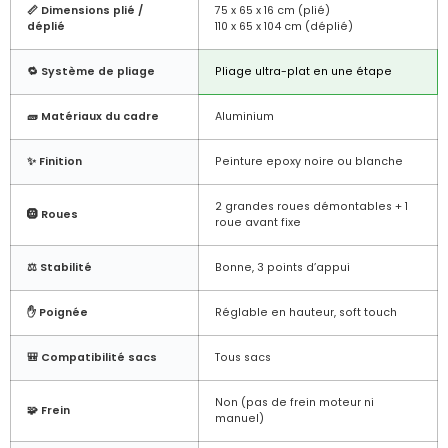
📏 Dimensions plié /
75 x 65 x 16 cm (plié)
déplié
110 x 65 x 104 cm (déplié)
🔁 Système de pliage
Pliage ultra-plat en une étape
🧱 Matériaux du cadre
Aluminium
✨ Finition
Peinture epoxy noire ou blanche
2 grandes roues démontables + 1
🛞 Roues
roue avant fixe
⚖️ Stabilité
Bonne, 3 points d’appui
✋ Poignée
Réglable en hauteur, soft touch
🎒 Compatibilité sacs
Tous sacs
Non (pas de frein moteur ni
🧩 Frein
manuel)