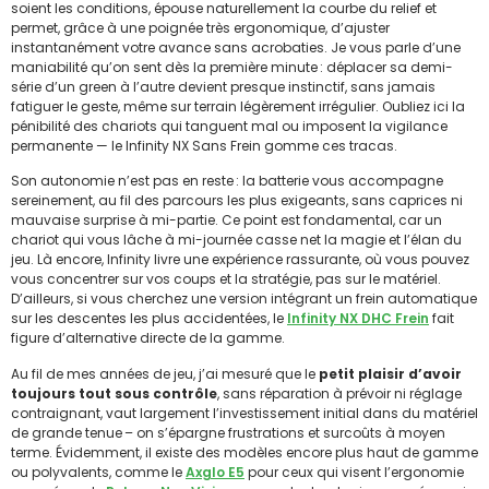
soient les conditions, épouse naturellement la courbe du relief et
permet, grâce à une poignée très ergonomique, d’ajuster
instantanément votre avance sans acrobaties. Je vous parle d’une
maniabilité qu’on sent dès la première minute : déplacer sa demi-
série d’un green à l’autre devient presque instinctif, sans jamais
fatiguer le geste, même sur terrain légèrement irrégulier. Oubliez ici la
pénibilité des chariots qui tanguent mal ou imposent la vigilance
permanente — le Infinity NX Sans Frein gomme ces tracas.
Son autonomie n’est pas en reste : la batterie vous accompagne
sereinement, au fil des parcours les plus exigeants, sans caprices ni
mauvaise surprise à mi-partie. Ce point est fondamental, car un
chariot qui vous lâche à mi-journée casse net la magie et l’élan du
jeu. Là encore, Infinity livre une expérience rassurante, où vous pouvez
vous concentrer sur vos coups et la stratégie, pas sur le matériel.
D’ailleurs, si vous cherchez une version intégrant un frein automatique
sur les descentes les plus accidentées, le
Infinity NX DHC Frein
fait
figure d’alternative directe de la gamme.
Au fil de mes années de jeu, j’ai mesuré que le
petit plaisir d’avoir
toujours tout sous contrôle
, sans réparation à prévoir ni réglage
contraignant, vaut largement l’investissement initial dans du matériel
de grande tenue – on s’épargne frustrations et surcoûts à moyen
terme. Évidemment, il existe des modèles encore plus haut de gamme
ou polyvalents, comme le
Axglo E5
pour ceux qui visent l’ergonomie