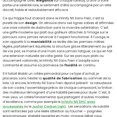
accompagner avec
élégance
sur chaque fairway, d’offrir à votre
partie une sérénité rare, le sentiment d’être accompagné par un allié
discret, fiable et redoutablement efficace.
Ce qui frappe tout d’abord dans le Infinity NX Sans Frein, c’est la
pureté de son
design
. On retrouve dans ses lignes sobres et affirmées
une vraie volonté de distinction sans la moindre ostentation. C’est
une griffe moderne qui plaît aux golfeurs attachés à l’image sur le
parcours sans jamais renoncer à l’aspect fonctionnel. À l’usage, le
soin apporté à la
maniabilité
se révèle dès les premiers mètres :
légère, parfaitement équilibrée, la structure glisse littéralement au gré
de vos pas, se manie d’une main sans jamais fatiguer, ce qui en fait
une extension naturelle de votre geste. Sur les parcours plats ou
doucement vallonnés, le Infinity NX Sans Frein s’adapte sans
contrainte et assume sa promesse de
fluidité
en continu.
S’il fallait établir un critère primordial pour ce type d’achat, je
placerais sans hésiter la
qualité de fabrication
au sommet de la
liste. Là encore, le Infinity NX Sans Frein répond présent : la robustesse
de son cadre, l’assemblage précis de chaque composant, la finition
des matériaux témoignent d’une fiabilité pensée pour durer. C’est, à
mes yeux, un critère fondamental que partagent d’autres modèles
d’excellence, comme par exemple le
Infinity NX DHC avec
accessoires
ou le
Justar Carbon Light
. Les sensations de solidité
sont renforcées par une réelle attention au toucher — poignées
ergonomiques, stabilité ressentie en main, chaque détail vous