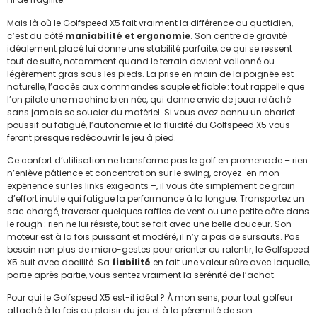
Mais là où le Golfspeed X5 fait vraiment la différence au quotidien,
c’est du côté
maniabilité et ergonomie
. Son centre de gravité
idéalement placé lui donne une stabilité parfaite, ce qui se ressent
tout de suite, notamment quand le terrain devient vallonné ou
légèrement gras sous les pieds. La prise en main de la poignée est
naturelle, l’accès aux commandes souple et fiable : tout rappelle que
l’on pilote une machine bien née, qui donne envie de jouer relâché
sans jamais se soucier du matériel. Si vous avez connu un chariot
poussif ou fatigué, l’autonomie et la fluidité du Golfspeed X5 vous
feront presque redécouvrir le jeu à pied.
Ce confort d’utilisation ne transforme pas le golf en promenade – rien
n’enlève pâtience et concentration sur le swing, croyez-en mon
expérience sur les links exigeants –, il vous ôte simplement ce grain
d’effort inutile qui fatigue la performance à la longue. Transportez un
sac chargé, traverser quelques raffles de vent ou une petite côte dans
le rough : rien ne lui résiste, tout se fait avec une belle douceur. Son
moteur est à la fois puissant et modéré, il n’y a pas de sursauts. Pas
besoin non plus de micro-gestes pour orienter ou ralentir, le Golfspeed
X5 suit avec docilité. Sa
fiabilité
en fait une valeur sûre avec laquelle,
partie après partie, vous sentez vraiment la sérénité de l’achat.
Pour qui le Golfspeed X5 est-il idéal ? À mon sens, pour tout golfeur
attaché à la fois au plaisir du jeu et à la pérennité de son