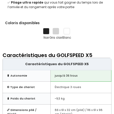
✅
Pliage ultra rapide
qui vous fait gagner du temps lors de
l’arrivée et du rangement après votre partie
Coloris disponibles
Noir
Gris clair
Blanc
Caractéristiques du GOLFSPEED X5
Caractéristiques du GOLFSPEED X5
🔋 Autonomie
jusqu’à 36 trous
⚙️ Type de chariot
Électrique 3 roues
🧳 Poids du chariot
~9,5 kg
📏 Dimensions plié /
86 x 61 x 32 cm (plié) / 116 x 61 x 98