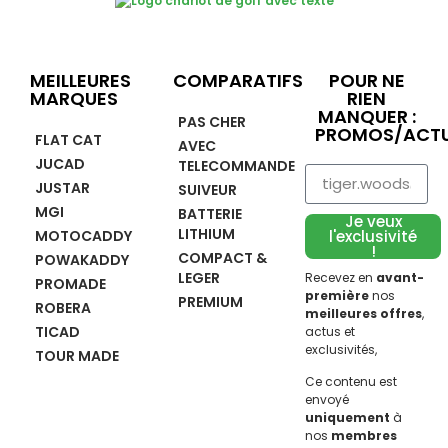
MEILLEURES
COMPARATIFS
POUR NE
MARQUES
RIEN
MANQUER :
PAS CHER
PROMOS/ACTU
FLAT CAT
AVEC
JUCAD
TELECOMMANDE
JUSTAR
SUIVEUR
MGI
BATTERIE
Je veux
LITHIUM
MOTOCADDY
l'exclusivité
!
COMPACT &
POWAKADDY
LEGER
Recevez en
avant-
PROMADE
première
nos
PREMIUM
ROBERA
meilleures offres
,
TICAD
actus et
exclusivités,
TOUR MADE
Ce contenu est
envoyé
uniquement
à
nos
membres