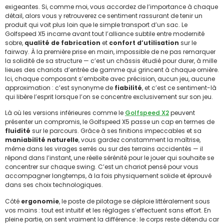
exigeantes. Si, comme moi, vous accordez de l’importance à chaque
détail, alors vous y retrouverez ce sentiment rassurant de tenir un
produit qui voit plus loin que le simple transport d’un sac. Le
Golfspeed X5 incarne avant tout l’alliance subtile entre modernité
sobre,
qualité de fabrication
et
confort d’utilisation
sur le
fairway. À la première prise en main, impossible de ne pas remarquer
la solidité de sa structure — c’est un châssis étudié pour durer, à mille
lieues des chariots d’entrée de gamme qui grincent à chaque ornière.
Ici, chaque composant s’emboîte avec précision, aucun jeu, aucune
approximation : c’est synonyme de
fiabilité
, et c’est ce sentiment-là
qui libère l’esprit lorsque l’on se concentre exclusivement sur son jeu.
Là où les versions inférieures comme le
Golfspeed X2
peuvent
présenter un compromis, le Golfspeed X5 passe un cap en termes de
fluidité
sur le parcours. Grâce à ses finitions impeccables et sa
maniabilité naturelle
, vous gardez constamment la maîtrise,
même dans les virages serrés ou sur des terrains accidentés — il
répond dans l’instant, une réelle sérénité pour le jouer qui souhaite se
concentrer sur chaque swing. C’est un chariot pensé pour vous
accompagner longtemps, à la fois physiquement solide et éprouvé
dans ses choix technologiques.
Côté
ergonomie
, le poste de pilotage se déploie littéralement sous
vos mains : tout est intuitif et les réglages s’effectuent sans effort. En
pleine partie, on sent vraiment la différence : le corps reste détendu car