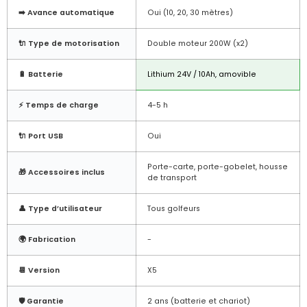
➡️ Avance automatique
Oui (10, 20, 30 mètres)
🔌 Type de motorisation
Double moteur 200W (x2)
🔋 Batterie
Lithium 24V / 10Ah, amovible
⚡ Temps de charge
4-5 h
🔌 Port USB
Oui
Porte-carte, porte-gobelet, housse
🎁 Accessoires inclus
de transport
👤 Type d’utilisateur
Tous golfeurs
🌍 Fabrication
-
📆 Version
X5
🛡️ Garantie
2 ans (batterie et chariot)