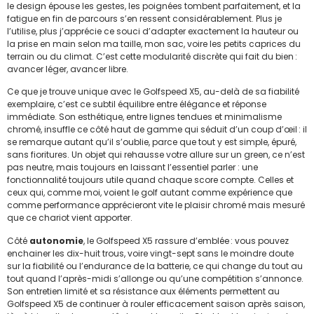
le design épouse les gestes, les poignées tombent parfaitement, et la
fatigue en fin de parcours s’en ressent considérablement. Plus je
l’utilise, plus j’apprécie ce souci d’adapter exactement la hauteur ou
la prise en main selon ma taille, mon sac, voire les petits caprices du
terrain ou du climat. C’est cette modularité discrète qui fait du bien :
avancer léger, avancer libre.
Ce que je trouve unique avec le Golfspeed X5, au-delà de sa fiabilité
exemplaire, c’est ce subtil équilibre entre élégance et réponse
immédiate. Son esthétique, entre lignes tendues et minimalisme
chromé, insuffle ce côté haut de gamme qui séduit d’un coup d’œil : il
se remarque autant qu’il s’oublie, parce que tout y est simple, épuré,
sans fioritures. Un objet qui rehausse votre allure sur un green, ce n’est
pas neutre, mais toujours en laissant l’essentiel parler : une
fonctionnalité toujours utile quand chaque score compte. Celles et
ceux qui, comme moi, voient le golf autant comme expérience que
comme performance apprécieront vite le plaisir chromé mais mesuré
que ce chariot vient apporter.
Côté
autonomie
, le Golfspeed X5 rassure d’emblée : vous pouvez
enchainer les dix-huit trous, voire vingt-sept sans le moindre doute
sur la fiabilité ou l’endurance de la batterie, ce qui change du tout au
tout quand l’après-midi s’allonge ou qu’une compétition s’annonce.
Son entretien limité et sa résistance aux éléments permettent au
Golfspeed X5 de continuer à rouler efficacement saison après saison,