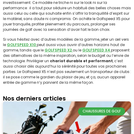
investissement. Ce modèle ne triche ni sur le look ni sur la
performance : il a tout pour séduire un habitué des belles choses mais
aussi celui ou celle qui souhaite enfin s’offrir la tranquillité d’esprit sur
le matériel, sans doute ni compromis. On achète le Golfspeed X5 pour
jouer tranquille, profiter pleinement du parcours, prolonger ses
journées de golf avec la sensation d’avoir fait le bon choix.
Si vous hésitez avec d’autres modèles de la gamme, jeter un œil vers
le
GOLFSPEED X10
peut aussi vous ouvrir d’autres horizons haut de
gamme, tandis que le
GOLFSPEED X2
ou le
GOLFSPEED X4
proposent
des alternatives de la même inspiration, selon le budget ou l’envie de
technologie. Privilégier un
chariot durable et performant
, c’est
aussi choisir dès aujourd’hui la sérénité pour toutes vos prochaines
parties. Le Golfspeed X5 n’est pas seulement un transporteur de clubs :
il se pose comme le gardien du plaisir de jeu, et ça, aucun appareil
entrée de gamme n’y parvient de la même façon.
Nos derniers articles
CHAUSSURES DE GOLF