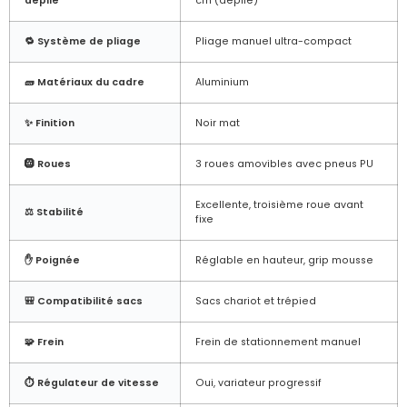
déplié
cm (déplié)
🔁 Système de pliage
Pliage manuel ultra-compact
🧱 Matériaux du cadre
Aluminium
✨ Finition
Noir mat
🛞 Roues
3 roues amovibles avec pneus PU
Excellente, troisième roue avant
⚖️ Stabilité
fixe
✋ Poignée
Réglable en hauteur, grip mousse
🎒 Compatibilité sacs
Sacs chariot et trépied
🧩 Frein
Frein de stationnement manuel
⏱️ Régulateur de vitesse
Oui, variateur progressif