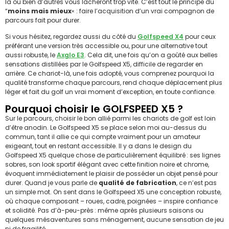
là où bien d’autres vous lâcheront trop vite. C’est tout le principe du
“
moins mais mieux
« : faire l’acquisition d’un vrai compagnon de
parcours fait pour durer.
Si vous hésitez, regardez aussi du côté du
Golfspeed X4
pour ceux
préférant une version très accessible ou, pour une alternative tout
aussi robuste, le
Axglo E3
. Cela dit, une fois qu’on a goûté aux belles
sensations distillées par le Golfspeed X5, difficile de regarder en
arrière. Ce chariot-là, une fois adopté, vous comprenez pourquoi la
qualité transforme chaque parcours, rend chaque déplacement plus
léger et fait du golf un vrai moment d’exception, en toute confiance.
Pourquoi choisir le GOLFSPEED X5 ?
Sur le parcours, choisir le bon allié parmi les chariots de golf est loin
d’être anodin. Le Golfspeed X5 se place selon moi au-dessus du
commun, tant il allie ce qui compte vraiment pour un amateur
exigeant, tout en restant accessible. Il y a dans le design du
Golfspeed X5 quelque chose de particulièrement équilibré : ses lignes
sobres, son look sportif élégant avec cette finition noire et chrome,
évoquent immédiatement le plaisir de posséder un objet pensé pour
durer. Quand je vous parle de
qualité de fabrication
, ce n’est pas
un simple mot. On sent dans le Golfspeed X5 une conception robuste,
où chaque composant – roues, cadre, poignées – inspire confiance
et solidité. Pas d’à-peu-près : même après plusieurs saisons ou
quelques mésaventures sans ménagement, aucune sensation de jeu
ni de fragilité.