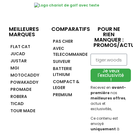
MEILLEURES
COMPARATIFS
POUR NE
MARQUES
RIEN
MANQUER :
PAS CHER
PROMOS/ACTU
FLAT CAT
AVEC
JUCAD
TELECOMMANDE
JUSTAR
SUIVEUR
MGI
BATTERIE
Je veux
LITHIUM
MOTOCADDY
l'exclusivité
!
COMPACT &
POWAKADDY
LEGER
Recevez en
avant-
PROMADE
première
nos
PREMIUM
ROBERA
meilleures offres
,
TICAD
actus et
exclusivités,
TOUR MADE
Ce contenu est
envoyé
uniquement
à