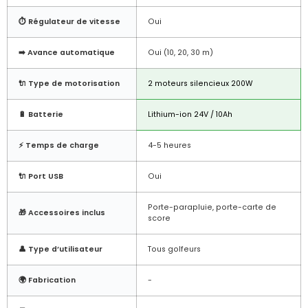
⏱️ Régulateur de vitesse
Oui
➡️ Avance automatique
Oui (10, 20, 30 m)
🔌 Type de motorisation
2 moteurs silencieux 200W
🔋 Batterie
Lithium-ion 24V / 10Ah
⚡ Temps de charge
4-5 heures
🔌 Port USB
Oui
Porte-parapluie, porte-carte de
🎁 Accessoires inclus
score
👤 Type d’utilisateur
Tous golfeurs
🌍 Fabrication
-