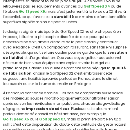
intempestifs et laissant toute sa place au jeu. À ce niveau, vous ne
retrouverez pas les équipements avancés du
GolfSpeed X4
ou de
l’élaboré
GolfSpeed X9
, mais c’est justement là la force du X2 : il va à
l’essentiel, ce qui favorise sa
durabilité
car moins de fonctionnalités
superflues signifie moins de parties usées.
Le design soigné mais épuré du GolfSpeed X2 ne cherche pas à en
imposer, il illustre la philosophie discrète de ceux pour qui un
accessoire ne doit jamais distraire de la partie mais y contribuer
avec élégance. C’est un compagnon rassurant, sans faille ni surprise
désagréable, qui sait se faire oublier pour ne garder que la
sensation
de fluidité
et d’organisation. Que vous soyez golfeur occasionnel
désireux de bien vous équiper sans exploser votre budget ou
pratiquant plus assidu en quête de praticité sans négliger la
qualité
de fabrication
, choisir le GolfSpeed X2 c’est embrasser cette
sagesse : une fiabilité éprouvée partout en France, dans le climat
toulousain ou sur la brume du matin en Bretagne.
À l’achat, la confiance domine – ici pas de compromis sur le solide
des matériaux, soudés morphologiquement pour affronter saison
après saison les inévitables manipulations, chaque pliage-dépliage
dégage une
impression de sérieux
. Plusieurs utilisateurs m’ont
parfois demandé conseil en hésitant avec, par exemple, le
GolfSpeed X5
ou le
GolfSpeed X7
, mais la première partie en X2 a
suffi : c’est cette disparation du doute, cette certitude du geste naturel
pour enfiler son sac, attacher la sangle et oublier les mille tracas