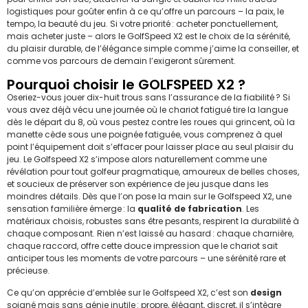
logistiques pour goûter enfin à ce qu’offre un parcours – la paix, le
tempo, la beauté du jeu. Si votre priorité : acheter ponctuellement,
mais acheter juste – alors le GolfSpeed X2 est le choix de la sérénité,
du plaisir durable, de l’élégance simple comme j’aime la conseiller, et
comme vos parcours de demain l’exigeront sûrement.
Pourquoi choisir le GOLFSPEED X2 ?
Oseriez-vous jouer dix-huit trous sans l’assurance de la fiabilité ? Si
vous avez déjà vécu une journée où le chariot fatigué tire la langue
dès le départ du 8, où vous pestez contre les roues qui grincent, où la
manette cède sous une poignée fatiguée, vous comprenez à quel
point l’équipement doit s’effacer pour laisser place au seul plaisir du
jeu. Le Golfspeed X2 s’impose alors naturellement comme une
révélation pour tout golfeur pragmatique, amoureux de belles choses,
et soucieux de préserver son expérience de jeu jusque dans les
moindres détails. Dès que l’on pose la main sur le Golfspeed X2, une
sensation familière émerge : la
qualité de fabrication
. Les
matériaux choisis, robustes sans être pesants, respirent la durabilité à
chaque composant. Rien n’est laissé au hasard : chaque charnière,
chaque raccord, offre cette douce impression que le chariot sait
anticiper tous les moments de votre parcours – une sérénité rare et
précieuse.
Ce qu’on apprécie d’emblée sur le Golfspeed X2, c’est son
design
soigné mais sans génie inutile : propre, élégant, discret, il s’intègre