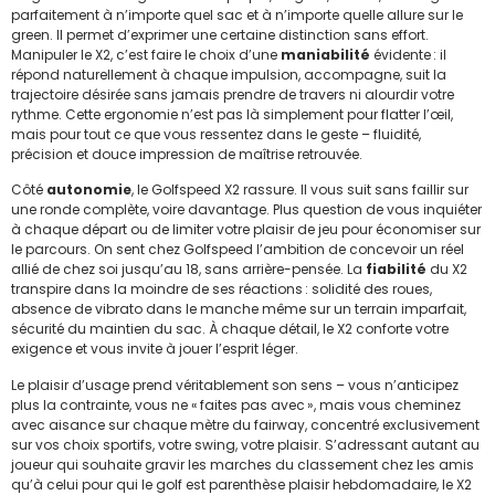
parfaitement à n’importe quel sac et à n’importe quelle allure sur le
green. Il permet d’exprimer une certaine distinction sans effort.
Manipuler le X2, c’est faire le choix d’une
maniabilité
évidente : il
répond naturellement à chaque impulsion, accompagne, suit la
trajectoire désirée sans jamais prendre de travers ni alourdir votre
rythme. Cette ergonomie n’est pas là simplement pour flatter l’œil,
mais pour tout ce que vous ressentez dans le geste – fluidité,
précision et douce impression de maîtrise retrouvée.
Côté
autonomie
, le Golfspeed X2 rassure. Il vous suit sans faillir sur
une ronde complète, voire davantage. Plus question de vous inquiéter
à chaque départ ou de limiter votre plaisir de jeu pour économiser sur
le parcours. On sent chez Golfspeed l’ambition de concevoir un réel
allié de chez soi jusqu’au 18, sans arrière-pensée. La
fiabilité
du X2
transpire dans la moindre de ses réactions : solidité des roues,
absence de vibrato dans le manche même sur un terrain imparfait,
sécurité du maintien du sac. À chaque détail, le X2 conforte votre
exigence et vous invite à jouer l’esprit léger.
Le plaisir d’usage prend véritablement son sens – vous n’anticipez
plus la contrainte, vous ne « faites pas avec », mais vous cheminez
avec aisance sur chaque mètre du fairway, concentré exclusivement
sur vos choix sportifs, votre swing, votre plaisir. S’adressant autant au
joueur qui souhaite gravir les marches du classement chez les amis
qu’à celui pour qui le golf est parenthèse plaisir hebdomadaire, le X2