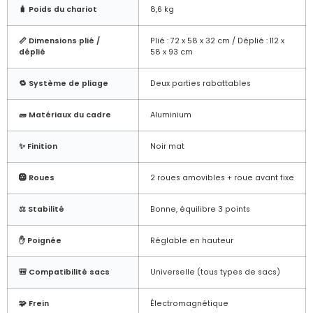
🧳 Poids du chariot
8,6 kg
📏 Dimensions plié /
Plié : 72 x 58 x 32 cm / Déplié : 112 x
déplié
58 x 93 cm
🔁 Système de pliage
Deux parties rabattables
🧱 Matériaux du cadre
Aluminium
✨ Finition
Noir mat
🛞 Roues
2 roues amovibles + roue avant fixe
⚖️ Stabilité
Bonne, équilibre 3 points
✋ Poignée
Réglable en hauteur
🎒 Compatibilité sacs
Universelle (tous types de sacs)
🧩 Frein
Électromagnétique