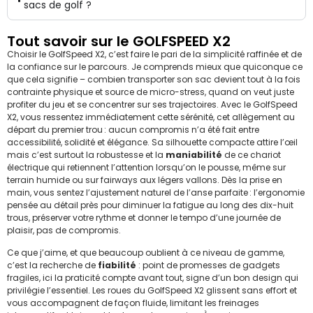
sacs de golf ?
Tout savoir sur le GOLFSPEED X2
Choisir le GolfSpeed X2, c’est faire le pari de la simplicité raffinée et de
la confiance sur le parcours. Je comprends mieux que quiconque ce
que cela signifie – combien transporter son sac devient tout à la fois
contrainte physique et source de micro-stress, quand on veut juste
profiter du jeu et se concentrer sur ses trajectoires. Avec le GolfSpeed
X2, vous ressentez immédiatement cette sérénité, cet allègement au
départ du premier trou : aucun compromis n’a été fait entre
accessibilité, solidité et élégance. Sa silhouette compacte attire l’œil
mais c’est surtout la robustesse et la
maniabilité
de ce chariot
électrique qui retiennent l’attention lorsqu’on le pousse, même sur
terrain humide ou sur fairways aux légers vallons. Dès la prise en
main, vous sentez l’ajustement naturel de l’anse parfaite : l’ergonomie
pensée au détail près pour diminuer la fatigue au long des dix-huit
trous, préserver votre rythme et donner le tempo d’une journée de
plaisir, pas de compromis.
Ce que j’aime, et que beaucoup oublient à ce niveau de gamme,
c’est la recherche de
fiabilité
: point de promesses de gadgets
fragiles, ici la praticité compte avant tout, signe d’un bon design qui
privilégie l’essentiel. Les roues du GolfSpeed X2 glissent sans effort et
vous accompagnent de façon fluide, limitant les freinages