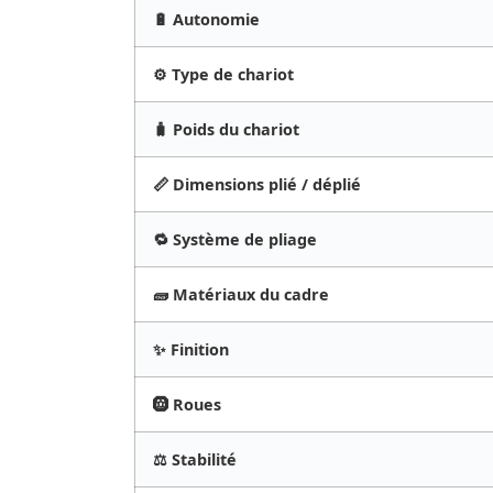
🔋 Autonomie
⚙️ Type de chariot
🧳 Poids du chariot
📏 Dimensions plié / déplié
🔁 Système de pliage
🧱 Matériaux du cadre
✨ Finition
🛞 Roues
⚖️ Stabilité