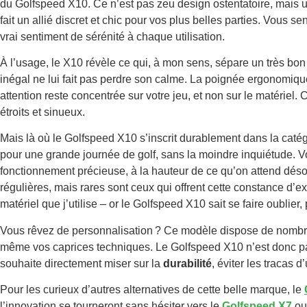
du Golfspeed X10. Ce n’est pas zeu design ostentatoire, mais 
fait un allié discret et chic pour vos plus belles parties. Vous se
vrai sentiment de sérénité à chaque utilisation.
À l’usage, le X10 révèle ce qui, à mon sens, sépare un très bon 
inégal ne lui fait pas perdre son calme. La poignée ergonomique
attention reste concentrée sur votre jeu, et non sur le matériel. 
étroits et sinueux.
Mais là où le Golfspeed X10 s’inscrit durablement dans la catég
pour une grande journée de golf, sans la moindre inquiétude. Vou
fonctionnement précieuse, à la hauteur de ce qu’on attend dés
régulières, mais rares sont ceux qui offrent cette constance d’
matériel que j’utilise – or le Golfspeed X10 sait se faire oublier
Vous rêvez de personnalisation ? Ce modèle dispose de nombreux
même vos caprices techniques. Le Golfspeed X10 n’est donc pas 
souhaite directement miser sur la
durabilité
, éviter les tracas 
Pour les curieux d’autres alternatives de cette belle marque, le
l’innovation se tourneront sans hésiter vers le
Golfspeed X7
ou