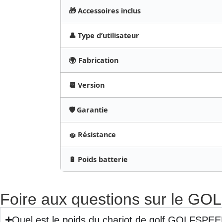
🎁 Accessoires inclus
👤 Type d’utilisateur
🌍 Fabrication
📆 Version
🛡️ Garantie
🧽 Résistance
🔋 Poids batterie
Foire aux questions sur le G
Quel est le poids du chariot de golf GOLFSPE