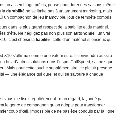
ains un assemblage précis, pensé pour durer des saisons même
ù la
durabilité
ne se limite pas à un argument marketing, mais
X10 un compagnon de jeu inamovible, jour de tempête compris.
urs dans le plus grand respect de la stabilité et du matériel.
nées d’été. Ne négligez pas non plus son
autonomie
: un vrai
10, c’est choisir la
fiabilité
; celle d’un matériel silencieux qui
eed X10 s’affirme comme une valeur sûre. Il conviendra aussi à
herchez d’autres solutions dans l’esprit GolfSpeed, sachez que
jeu. Mais pour cette touche supplémentaire, ce plaisir presque
nité — une élégance qui dure, et qui se savoure à chaque
si vous me lisez régulièrement : mon regard, façonné par
ément le genre de compagnon qu’on adopte pour transformer
mier coup d’œil, impossible de ne pas être conquis par la ligne