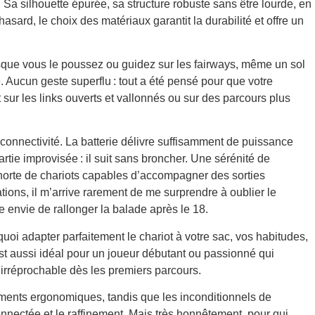
. Sa silhouette épurée, sa structure robuste sans être lourde, en
 hasard, le choix des matériaux garantit la durabilité et offre un
que vous le poussez ou guidez sur les fairways, même un sol
 Aucun geste superflu : tout a été pensé pour que votre
it sur les links ouverts et vallonnés ou sur des parcours plus
 connectivité. La batterie délivre suffisamment de puissance
tie improvisée : il suit sans broncher. Une sérénité de
horte de chariots capables d’accompagner des sorties
ions, il m’arrive rarement de me surprendre à oublier le
me envie de rallonger la balade après le 18.
i adapter parfaitement le chariot à votre sac, vos habitudes,
t aussi idéal pour un joueur débutant ou passionné qui
l irréprochable dès les premiers parcours.
ements ergonomiques, tandis que les inconditionnels de
nnectée et le raffinement. Mais très honnêtement, pour qui