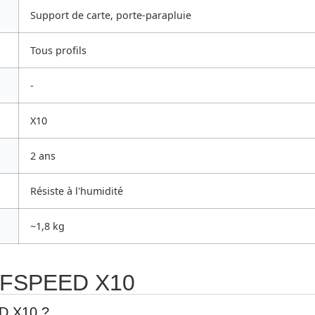
Support de carte, porte-parapluie
Tous profils
-
X10
2 ans
Résiste à l'humidité
~1,8 kg
OLFSPEED X10
ED X10 ?