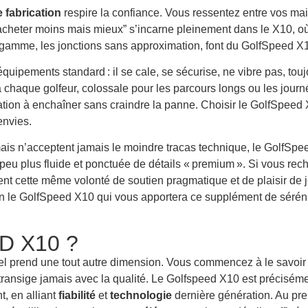
e fabrication
respire la confiance. Vous ressentez entre vos m
: “acheter moins mais mieux” s’incarne pleinement dans le X10, o
e gamme, les jonctions sans approximation, font du GolfSpeed 
uipements standard : il se cale, se sécurise, ne vibre pas, toujo
 chaque golfeur, colossale pour les parcours longs ou les jour
tation à enchaîner sans craindre la panne. Choisir le GolfSpeed X
envies.
 mais n’acceptent jamais le moindre tracas technique, le GolfSp
peu plus fluide et ponctuée de détails « premium ». Si vous rec
ent cette même volonté de soutien pragmatique et de plaisir de 
 bien le GolfSpeed X10 qui vous apportera ce supplément de séré
ED X10 ?
el prend une tout autre dimension. Vous commencez à le savoir 
ne transige jamais avec la qualité. Le Golfspeed X10 est précis
, en alliant
fiabilité
et
technologie
dernière génération. Au pre