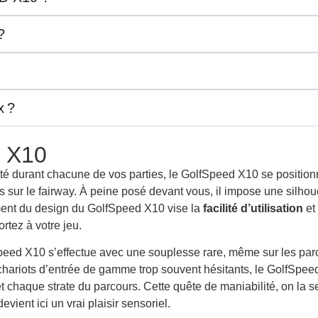
?
x ?
D X10
ilité durant chacune de vos parties, le GolfSpeed X10 se posit
s sur le fairway. À peine posé devant vous, il impose une silhoue
ment du design du GolfSpeed X10 vise la
facilité d’utilisation
et
rtez à votre jeu.
ed X10 s’effectue avec une souplesse rare, même sur les parc
chariots d’entrée de gamme trop souvent hésitants, le GolfSpeed 
 chaque strate du parcours. Cette quête de maniabilité, on la s
vient ici un vrai plaisir sensoriel.