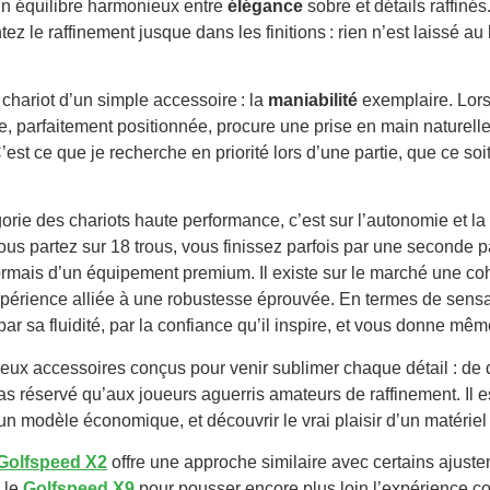
un équilibre harmonieux entre
élégance
sobre et détails raffinés
ntez le raffinement jusque dans les finitions : rien n’est laissé au
chariot d’un simple accessoire : la
maniabilité
exemplaire. Lors
, parfaitement positionnée, procure une prise en main naturelle.
C’est ce que je recherche en priorité lors d’une partie, que ce so
orie des chariots haute performance, c’est sur l’autonomie et la
s partez sur 18 trous, vous finissez parfois par une seconde par
ormais d’un équipement premium. Il existe sur le marché une co
expérience alliée à une robustesse éprouvée. En termes de sensat
, par sa fluidité, par la confiance qu’il inspire, et vous donne mê
 accessoires conçus pour venir sublimer chaque détail : de quo
réservé qu’aux joueurs aguerris amateurs de raffinement. Il es
d’un modèle économique, et découvrir le vrai plaisir d’un matérie
Golfspeed X2
offre une approche similaire avec certains ajust
 le
Golfspeed X9
pour pousser encore plus loin l’expérience co