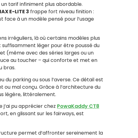
à un tarif infiniment plus abordable.
AX E-LITE 3
frappe fort niveau finition :
 est face à un modèle pensé pour l’usage
ns irréguliers, là où certains modèles plus
l : suffisamment léger pour être poussé du
let (même avec des séries larges ou un
ouce au toucher – qui conforte et met en
u bras.
u du parking ou sous l’averse. Ce détail est
ant ou mal conçu. Grâce à l’architecture du
us légère, littéralement.
 j’ai pu apprécier chez
PowaKaddy CT8
rt, en glissant sur les fairways, est
tructure permet d’affronter sereinement la