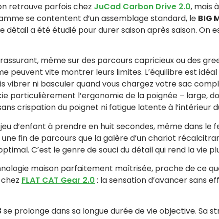
on retrouve parfois chez
JuCad Carbon Drive 2.0
, mais 
amme se contentent d’un assemblage standard, le
BIG M
que détail a été étudié pour durer saison après saison. On
et rassurant, même sur des parcours capricieux ou des gree
 peuvent vite montrer leurs limites. L’équilibre est idéa
ais vibrer ni basculer quand vous chargez votre sac comp
cie particulièrement l’ergonomie de la poignée – large, d
ans crispation du poignet ni fatigue latente à l’intérieur d
ai jeu d’enfant à prendre en huit secondes, même dans le fe
s une fin de parcours que la galère d’un chariot récalcitr
optimal. C’est le genre de souci du détail qui rend la vie pl
ologie maison parfaitement maîtrisée, proche de ce que
e chez
FLAT CAT Gear 2.0
: la sensation d’avancer sans effo
3
se prolonge dans sa longue durée de vie objective. Sa s