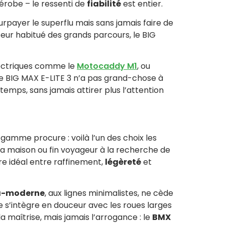
dérobe – le ressenti de
fiabilité
est entier.
surpayer le superflu mais sans jamais faire de
eur habitué des grands parcours, le BIG
électriques comme le
Motocaddy M1
, ou
le BIG MAX E-LITE 3 n’a pas grand-chose à
emps, sans jamais attirer plus l’attention
gamme procure : voilà l’un des choix les
la maison ou fin voyageur à la recherche de
re idéal entre raffinement,
légèreté
et
ra-moderne
, aux lignes minimalistes, ne cède
e s’intègre en douceur avec les roues larges
la maîtrise, mais jamais l’arrogance : le
BMX