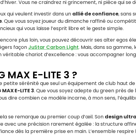
 d’hiver. Vous ne craindrez ni grincement, ni pièce qui se 
eux qui veulent investir dans un
allié de confiance
, sans 
e
. Que vous soyez joueur du dimanche raffiné ou compétit
ieux qui vous laisse l’esprit libre et le geste simple.
r encore plus loin, vous pouvez découvrir ses alter egos 
légers façon
JuStar Carbon Light
. Mais, dans sa gamme, 
un véritable chariot d’excellence : vous accompagner longt
IG MAX E-LITE 3 ?
e petite sérénité que seul un équipement de club haut de 
G MAX E-LITE 3
. Que vous soyez adepte du green près de 
s dire combien ce modèle incarne, à mon sens, l’équilib
cela se remarque au premier coup d’œil. Son
design ult
le avec une précision rarement égalée : la structure affin
onfiance dès la première prise en main. L’ensemble respire 