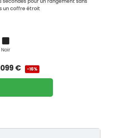
s secondes pour un rangement sans
 un coffre étroit
Noir
 099 €
-16%