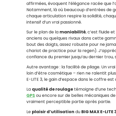
affirmées, évoquent l’élégance racée que l’
Notamment, là où beaucoup d’entrées de g
chaque articulation respire la solidité, cha
intensif d’un vrai passionné.
Sur le plan de la
maniabilité
, c’est fluide 
anciens ou quelques rivaux dans cette gamme
bout des doigts, assez robuste pour ne jam
chariot de practice pour la regen). J’appré
confiance du premier jusqu’au dernier trou, s
Autre avantage : la facilité de pliage. Un vr
loin d’être cosmétique – rien ne ralentit plu
E-LITE 3, le gain d’espace dans le coffre est 
La
qualité de roulage
témoigne d’une techn
GPS
ou encore sur de belles mécaniques d
vraiment perceptible partie après partie.
Le
plaisir d’utilisation
du
BIG MAX E-LITE 